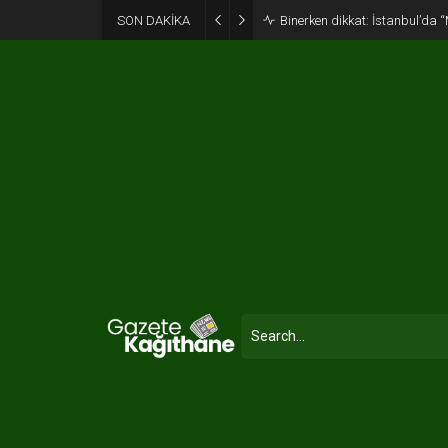
SON DAKİKA
Binerken dikkat: İstanbul’da “