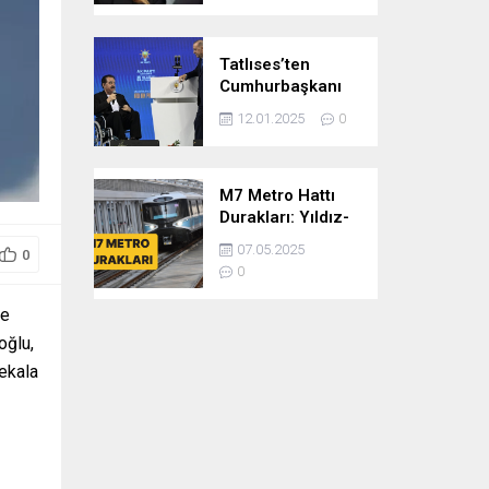
Tatlıses’ten
Cumhurbaşkanı
Erdoğan’a:
12.01.2025
0
Önümüzdeki dönem
cumhurbaşkanlığına
var mısınız
M7 Metro Hattı
Durakları: Yıldız-
Mahmutbey Metro
07.05.2025
0
Hattı Güzergahı
0
ve Sefer Tarifeleri
ve
oğlu,
Pekala