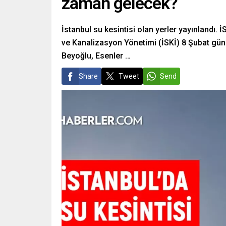
zaman gelecek?
İstanbul su kesintisi olan yerler yayınlandı. İ
ve Kanalizasyon Yönetimi (İSKİ) 8 Şubat günü 
Beyoğlu, Esenler …
Share
Tweet
Send