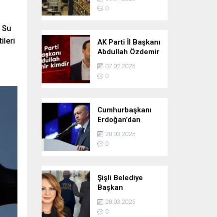
ÜFE ve TEFE
0
Oranları Belli Oldu
l Su
ileri
AK Parti İl Başkanı
Abdullah Özdemir
kimdir
07.02.2025
0
Cumhurbaşkanı
Erdoğan’dan
Özgür Özel’e
28.03.2025
tepki: ‘Siyasi
0
mandacılık talep
ediyor’
Şişli Belediye
Başkan
Yardımcısı Ebru
28.03.2025
Özdemir
0
tutuklandı