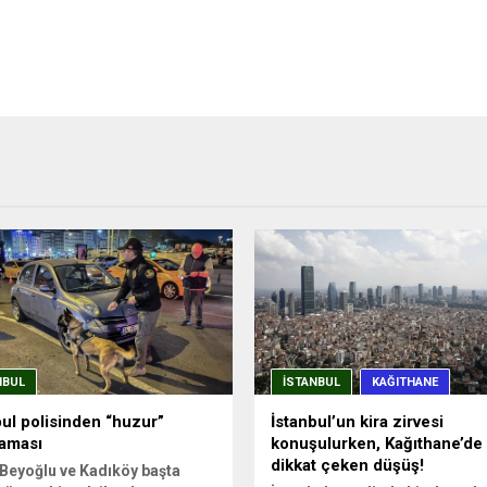
NBUL
İSTANBUL
KAĞITHANE
bul polisinden “huzur”
İstanbul’un kira zirvesi
aması
konuşulurken, Kağıthane’de
dikkat çeken düşüş!
 Beyoğlu ve Kadıköy başta