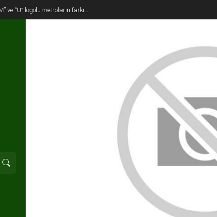
M” ve “U” logolu metroların farkı…