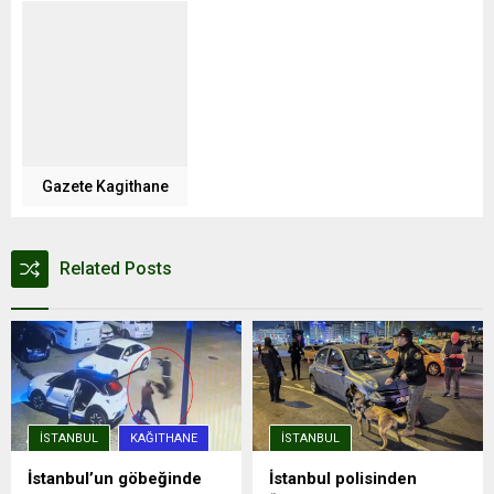
Gazete Kagithane
Related Posts
İSTANBUL
KAĞITHANE
İSTANBUL
İstanbul’un göbeğinde
İstanbul polisinden