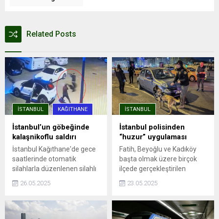
Related Posts
İSTANBUL
KAĞITHANE
İSTANBUL
İstanbul’un göbeğinde
İstanbul polisinden
kalaşnikoflu saldırı
“huzur” uygulaması
İstanbul Kağıthane'de gece
Fatih, Beyoğlu ve Kadıköy
saatlerinde otomatik
başta olmak üzere birçok
silahlarla düzenlenen silahlı
ilçede gerçekleştirilen
saldırıda, aracına ateş açılan
denetimlere, ilçe emniyet
26.05.2025
23.05.2025
Ümit Engin şans eseri yara
müdürlükleri, Asayiş, Özel
almadan kurtuldu. Saldırı anı
Harekat ve Trafik
güvenlik kamerasına
Denetleme şube
yansıdı.
müdürlüklerinden ekipler