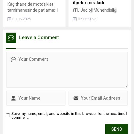
İstanbul’un en...
ilçeleri sıraladı
Kağıthane'de motosiklet
tamirhanesinde patlama: 1
İTÜ Jeoloji Mühendisliği
ölü, 3 yaralıPatlama
öğretim üyesi Prof. Dr. Cenk
08.05.2025
07.05.2025
esnasında depoda mahsur
Yaltırak, İstanbul’da
kaldı, hayatını
meydana gelen 6.2
kaybettiİSTANBUL - İstanbul
büyüklüğündeki depremi
Leave a Comment
Kağıthane'de motosiklet
değerlendirdi. Yaltırak,
tamirhanesinde kaynak
beklenen büyük depremin
esnasında patlama
en fazla 7.8 büyüklüğünde
meydana geldiği iddia edildi.
olacağını belirtti. Ayrıca
Patlama sonrası ...
İstanbul’daki deprem riski
en yüksek ve en düşük
ilçeleri de paylaştı.
Save my name, email, and website in this browser for the next time I
comment.