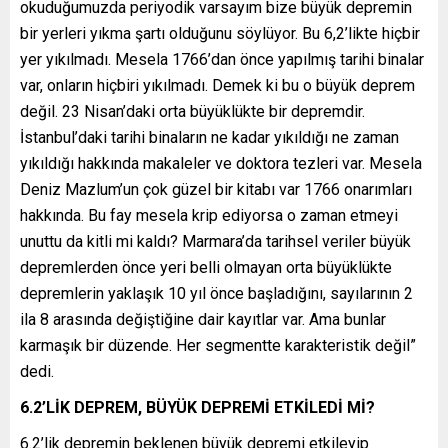
okuduğumuzda periyodik varsayım bize büyük depremin
bir yerleri yıkma şartı olduğunu söylüyor. Bu 6,2’likte hiçbir
yer yıkılmadı. Mesela 1766’dan önce yapılmış tarihi binalar
var, onların hiçbiri yıkılmadı. Demek ki bu o büyük deprem
değil. 23 Nisan’daki orta büyüklükte bir depremdir.
İstanbul’daki tarihi binaların ne kadar yıkıldığı ne zaman
yıkıldığı hakkında makaleler ve doktora tezleri var. Mesela
Deniz Mazlum’un çok güzel bir kitabı var 1766 onarımları
hakkında. Bu fay mesela krip ediyorsa o zaman etmeyi
unuttu da kitli mi kaldı? Marmara’da tarihsel veriler büyük
depremlerden önce yeri belli olmayan orta büyüklükte
depremlerin yaklaşık 10 yıl önce başladığını, sayılarının 2
ila 8 arasında değiştiğine dair kayıtlar var. Ama bunlar
karmaşık bir düzende. Her segmentte karakteristik değil”
dedi.
6.2’LİK DEPREM, BÜYÜK DEPREMİ ETKİLEDİ Mİ?
6.2’lik depremin beklenen büyük depremi etkileyip