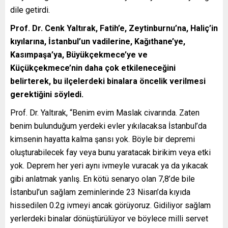
dile getirdi.
Prof. Dr. Cenk Yaltırak, Fatih’e, Zeytinburnu’na, Haliç’in
kıyılarına, İstanbul’un vadilerine, Kağıthane’ye,
Kasımpaşa’ya, Büyükçekmece’ye ve
Küçükçekmece’nin daha çok etkileneceğini
belirterek, bu ilçelerdeki binalara öncelik verilmesi
gerektiğini söyledi.
Prof. Dr. Yaltırak, “Benim evim Maslak civarında. Zaten
benim bulunduğum yerdeki evler yıkılacaksa İstanbul’da
kimsenin hayatta kalma şansı yok. Böyle bir depremi
oluşturabilecek fay veya bunu yaratacak birikim veya etki
yok. Deprem her yeri aynı ivmeyle vuracak ya da yıkacak
gibi anlatmak yanlış. En kötü senaryo olan 7,8’de bile
İstanbul’un sağlam zeminlerinde 23 Nisan’da kıyıda
hissedilen 0.2g ivmeyi ancak görüyoruz. Gidiliyor sağlam
yerlerdeki binalar dönüştürülüyor ve böylece milli servet