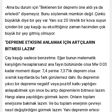
-Ama bu durum için “Beklenen bir depremi öne aldı ya da
erteledi” diyemeyiz. Bunu söylemek mümkün değil. Çünkü
büyüklük diye bir şey var. Yani siz 20 litrelik bir kova suyun
içinden bir çay kaşığı su eksilttiğiniz zaman hacimden çok
büyük bir şey gitmiş olmuyor.
‘DEPREME ETKİSİNİ ANLAMAK İÇİN ARTÇILARIN
BİTMESİ LAZIM’
Çay kaşığı sadece benzetme. Eğer bunun matematik
karşılığını hesaplarsanız ana fayın bütününde olsa Mw 0.03
kadar moment düşer. 7,4 yerine 7,37’lik deprem olsa
sismik kayıtlarda bu fark görülemez dahi. Bu depremin
yıkıcı bir depreme negatif veya pozitif katkı yaptığını
anlayabilmek için önce bu artçı depremlerin bitmesi lazım.
Hangi alana yayıldığını görmek lazım. Onların toplam
enerjisine bakmak lazım. Ve bu toplam enerjinin çevreyi
nasıl değiştirdiğini görmek lazım. Yani depremin ertesi