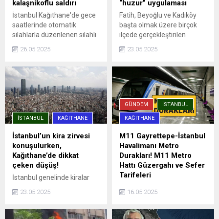
kalaşnikoflu saldırı
“huzur” uygulaması
İstanbul Kağıthane'de gece
Fatih, Beyoğlu ve Kadıköy
saatlerinde otomatik
başta olmak üzere birçok
silahlarla düzenlenen silahlı
ilçede gerçekleştirilen
saldırıda, aracına ateş açılan
denetimlere, ilçe emniyet
26.05.2025
23.05.2025
Ümit Engin şans eseri yara
müdürlükleri, Asayiş, Özel
almadan kurtuldu. Saldırı anı
Harekat ve Trafik
güvenlik kamerasına
Denetleme şube
yansıdı.
müdürlüklerinden ekipler
katıldı. Uygulama
noktalarında durdurulan
GÜNDEM
İSTANBUL
araçlar detaylı ...
İSTANBUL
KAĞITHANE
KAĞITHANE
İstanbul’un kira zirvesi
M11 Gayrettepe-İstanbul
konuşulurken,
Havalimanı Metro
Kağıthane’de dikkat
Durakları! M11 Metro
çeken düşüş!
Hattı Güzergahı ve Sefer
Tarifeleri
İstanbul genelinde kiralar
rekor seviyelere ulaşırken,
İstanbul'da şehrin dört bir
23.05.2025
16.05.2025
Sarıyer, Beşiktaş ve Kadıköy
yanına hızlı ve güvenli
gibi ilçelerde ortalama kira
yolculuk imkanı sağlayan
90 bin TL’yi aşmış durumda.
metro hatları, aynı zamanda