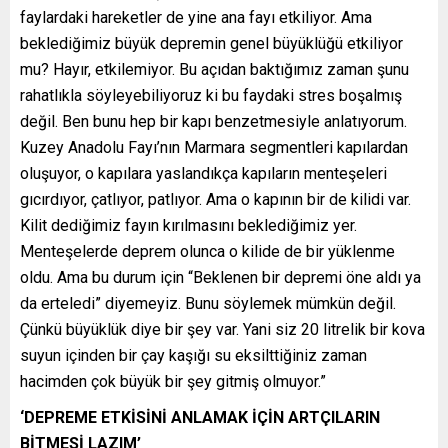
faylardaki hareketler de yine ana fayı etkiliyor. Ama
beklediğimiz büyük depremin genel büyüklüğü etkiliyor
mu? Hayır, etkilemiyor. Bu açıdan baktığımız zaman şunu
rahatlıkla söyleyebiliyoruz ki bu faydaki stres boşalmış
değil. Ben bunu hep bir kapı benzetmesiyle anlatıyorum.
Kuzey Anadolu Fayı’nın Marmara segmentleri kapılardan
oluşuyor, o kapılara yaslandıkça kapıların menteşeleri
gıcırdıyor, çatlıyor, patlıyor. Ama o kapının bir de kilidi var.
Kilit dediğimiz fayın kırılmasını beklediğimiz yer.
Menteşelerde deprem olunca o kilide de bir yüklenme
oldu. Ama bu durum için “Beklenen bir depremi öne aldı ya
da erteledi” diyemeyiz. Bunu söylemek mümkün değil.
Çünkü büyüklük diye bir şey var. Yani siz 20 litrelik bir kova
suyun içinden bir çay kaşığı su eksilttiğiniz zaman
hacimden çok büyük bir şey gitmiş olmuyor.”
‘DEPREME ETKİSİNİ ANLAMAK İÇİN ARTÇILARIN
BİTMESİ LAZIM’