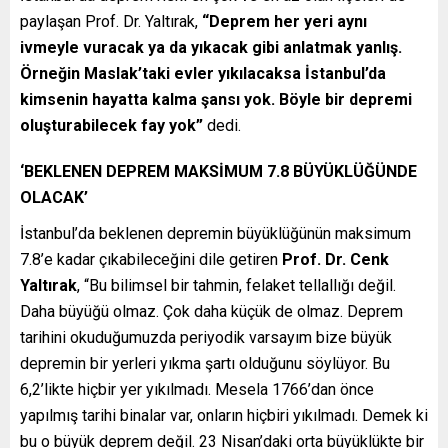
paylaşan Prof. Dr. Yaltırak,
“Deprem her yeri aynı
ivmeyle vuracak ya da yıkacak gibi anlatmak yanlış.
Örneğin Maslak’taki evler yıkılacaksa İstanbul’da
kimsenin hayatta kalma şansı yok. Böyle bir depremi
oluşturabilecek fay yok”
dedi.
‘BEKLENEN DEPREM MAKSİMUM 7.8 BÜYÜKLÜĞÜNDE
OLACAK’
İstanbul’da beklenen depremin büyüklüğünün maksimum
7.8’e kadar çıkabileceğini dile getiren
Prof. Dr. Cenk
Yaltırak
, “Bu bilimsel bir tahmin, felaket tellallığı değil.
Daha büyüğü olmaz. Çok daha küçük de olmaz. Deprem
tarihini okuduğumuzda periyodik varsayım bize büyük
depremin bir yerleri yıkma şartı olduğunu söylüyor. Bu
6,2’likte hiçbir yer yıkılmadı. Mesela 1766’dan önce
yapılmış tarihi binalar var, onların hiçbiri yıkılmadı. Demek ki
bu o büyük deprem değil. 23 Nisan’daki orta büyüklükte bir