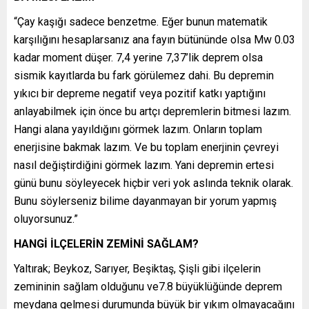
“Çay kaşığı sadece benzetme. Eğer bunun matematik
karşılığını hesaplarsanız ana fayın bütününde olsa Mw 0.03
kadar moment düşer. 7,4 yerine 7,37’lik deprem olsa
sismik kayıtlarda bu fark görülemez dahi. Bu depremin
yıkıcı bir depreme negatif veya pozitif katkı yaptığını
anlayabilmek için önce bu artçı depremlerin bitmesi lazım.
Hangi alana yayıldığını görmek lazım. Onların toplam
enerjisine bakmak lazım. Ve bu toplam enerjinin çevreyi
nasıl değiştirdiğini görmek lazım. Yani depremin ertesi
günü bunu söyleyecek hiçbir veri yok aslında teknik olarak.
Bunu söylerseniz bilime dayanmayan bir yorum yapmış
oluyorsunuz.”
HANGİ İLÇELERİN ZEMİNİ SAĞLAM?
Yaltırak; Beykoz, Sarıyer, Beşiktaş, Şişli gibi ilçelerin
zemininin sağlam olduğunu ve7.8 büyüklüğünde deprem
meydana gelmesi durumunda büyük bir yıkım olmayacağını