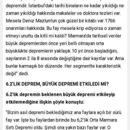
depremdir. İstanbul’daki tarihi binaların ne kadar yıkıldığı ne
zaman yıkıldığı hakkında makaleler ve doktora tezleri var.
Mesela Deniz Mazlum’un çok güzel bir kitabı var 1766
onarımları hakkında. Bu fay mesela krip ediyorsa o zaman
etmeyi unuttu da kitli mi kaldı? Marmara’da tarihsel veriler
büyük depremlerden önce yeri belli olmayan orta
büyüklükte depremlerin yaklaşık 10 yıl önce başladığını,
sayılarının 2 ila 8 arasında değiştiğine dair kayıtlar var. Ama
bunlar karmaşık bir düzende. Her segmentte karakteristik
değil” dedi.
6.2’LİK DEPREM, BÜYÜK DEPREMİ ETKİLEDİ Mİ?
6.2’lik depremin beklenen büyük depremi etkileyip
etkilemediğine ilişkin şöyle konuştu:
“Bizim asıl depremi beklediğimiz ana faylara açılı bir sürü
fay var. İşte bu faylardan birinde bu 6,2’lik Orta Marmara
Sırtı Depremi oldu. Şimdi ona yakın bazı faylar var. O