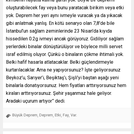
oluşturabilecek fay veya bunu yaratacak birikim veya etki
yok. Deprem her yeri aynı ivmeyle vuracak ya da yıkacak
gibi anlatmak yanlış. En kötü senaryo olan 7,8’de bile
İstanbul’un sağlam zeminlerinde 23 Nisan’da kıyıda
hissedilen 0.2g ivmeyi ancak görüyoruz. Gidiliyor sağlam
yerlerdeki binalar dönüştürülüyor ve böylece milli servet
israf edilmiş oluyor. Çünkü o binaların çökme ihtimali yok.
Belki hafif hasarla atlatacaklar. Belki güçlendirmeyle
kurtarılacaklar. Ama ne yapıyorsunuz? İşte geliyorsunuz
Beykoz’u, Sarıyer’i, Beşiktaş’ı, Şişli’yi baştan aşağı yeni
binalarla donatıyorsunuz. Hem fiyatları arttırıyorsunuz hem
kiraları arttırıyorsunuz. Şehir yaşanmaz hale geliyor.
Aradaki uçurum artıyor” dedi.
Büyük Deprem
Deprem
Etki
Fay
Var.
,
,
,
,