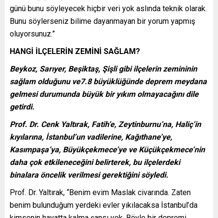
günü bunu söyleyecek hiçbir veri yok aslında teknik olarak.
Bunu söylerseniz bilime dayanmayan bir yorum yapmış
oluyorsunuz.”
HANGİ İLÇELERİN ZEMİNİ SAĞLAM?
Beykoz, Sarıyer, Beşiktaş, Şişli gibi ilçelerin zemininin
sağlam olduğunu ve7.8 büyüklüğünde deprem meydana
gelmesi durumunda büyük bir yıkım olmayacağını dile
getirdi.
Prof. Dr. Cenk Yaltırak, Fatih’e, Zeytinburnu’na, Haliç’in
kıyılarına, İstanbul’un vadilerine, Kağıthane’ye,
Kasımpaşa’ya, Büyükçekmece’ye ve Küçükçekmece’nin
daha çok etkileneceğini belirterek, bu ilçelerdeki
binalara öncelik verilmesi gerektiğini söyledi.
Prof. Dr. Yaltırak, “Benim evim Maslak civarında. Zaten
benim bulunduğum yerdeki evler yıkılacaksa İstanbul’da
kimsenin hayatta kalma şansı yok. Böyle bir depremi