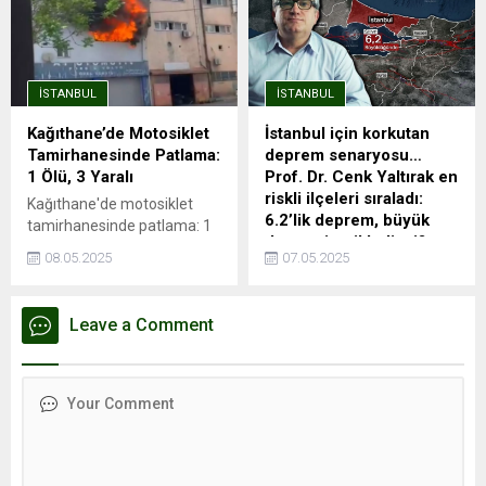
Endeksa verilerine göre,
trafik sorununa da büyük
İstanbul’da kira fiyatları bir
ölçüde çözüm oluyor.
önceki yıla göre %41,49
Avrupa Yakası'nda önemli
artarak ortalama 26.490
aktarma istasyonları ile
İSTANBUL
İSTANBUL
TL’ye yükseldi. Ancak bu
entegrasyonu olan ve
genel artış trendinin aksine,
İstanbul Havalimanı'na ...
Kağıthane’de Motosiklet
İstanbul için korkutan
Kağıthane kiralık ve satılık
Tamirhanesinde Patlama:
deprem senaryosu…
konut değer artışında
1 Ölü, 3 Yaralı
Prof. Dr. Cenk Yaltırak en
İstanbul’un en...
riskli ilçeleri sıraladı:
Kağıthane'de motosiklet
6.2’lik deprem, büyük
tamirhanesinde patlama: 1
depremi tetikledi mi?
ölü, 3 yaralıPatlama
08.05.2025
07.05.2025
esnasında depoda mahsur
İTÜ Jeoloji Mühendisliği
kaldı, hayatını
Bölümü Öğretim Üyesi Prof.
kaybettiİSTANBUL - İstanbul
Dr. Cenk Yaltırak, İstanbul'u
Leave a Comment
Kağıthane'de motosiklet
sarsan 6.2'lik depremi
tamirhanesinde kaynak
değerlendirdi. Beklenen
esnasında patlama
büyük depremin maksimum
meydana geldiği iddia edildi.
7.8 büyüklüğünde olacağını
Patlama sonrası ...
dile getiren Prof. Dr. Yaltırak,
deprem riski en çok ve en az
olan ilçeleri de açıkladı.