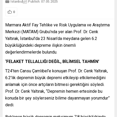
İstanbul
Publish: 07.05.2025
0
Marmara Aktif Fay Tehlike ve Risk Uygulama ve Araştırma
Merkezi (MATAM) Grubu’nda yer alan Prof. Dr. Cenk
Yaltırak, İstanbul’da 23 Nisan’da meydana gelen 6.2
büyüklüğündeki depreme ilişkin önemli
değerlendirmelerde bulundu.
‘FELAKET TELLALLIĞI DEĞİL, BİLİMSEL TAHMİN’
T24’ten Cansu Çamlıbel’e konuşan Prof. Dr. Cenk Yaltırak,
6.2’lik depremin büyük depremi etkileyip etkilemediğini
anlamak için önce artçıların bitmesi gerektiğini söyledi.
Prof. Dr. Cenk Yaltırak, “Depremin hemen ertesinde bu
konuda bir şey söylerseniz bilime dayanmayan yorumdur”
dedi.
Beklenen büyük depremin maksimum 7.8 büyüklüğünde