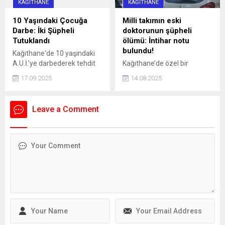
KAĞITHANE
KAĞITHANE
10 Yaşındaki Çocuğa
Milli takımın eski
Darbe: İki Şüpheli
doktorunun şüpheli
Tutuklandı
ölümü: İntihar notu
bulundu!
Kağıthane'de 10 yaşındaki
A.U.İ.'ye darbederek tehdit
Kağıthane’de özel bir
eden ve kaçmaya çalışırken
hastanede Acil Tıp Uzmanı
17.09.2025
14.08.2025
bir aracın çarpmasına neden
olarak görev yapan doktor
olan 16 yaşındaki İ.H.K. ve 13
Sedanur Bağdigen (35)
yaşındaki E.S. gözaltına
yaşadığı rezidanstaki
Leave a Comment
alındı. Şüpheliler, adliyeye
dairenin yatak odasında ölü
sevk edilerek tutuklandı.
bulundu. Bir dönem Kadın
Basketbol Milli Takımının
doktorluğunu yaptığı da
öğrenilen Bağdigen’in
ölümüne ilişkin soruşturma
başlatıldı. Bağdigen'in
ölmeden önce, "Daha önce
intihar edecektim. Farklı
sebeplerden dolayı
intiharımı erteledim" yazılı
intihar...