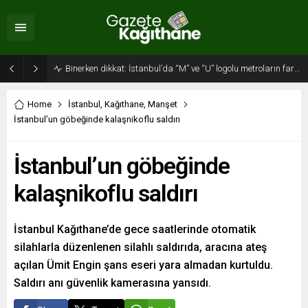
Binerken dikkat: İstanbul’da “M” ve “U” logolu metroların farkı…
Home
İstanbul
,
Kağıthane
,
Manşet
İstanbul’un göbeğinde kalaşnikoflu saldırı
İstanbul’un göbeğinde
kalaşnikoflu saldırı
İstanbul Kağıthane’de gece saatlerinde otomatik
silahlarla düzenlenen silahlı saldırıda, aracına ateş
açılan Ümit Engin şans eseri yara almadan kurtuldu.
Saldırı anı güvenlik kamerasına yansıdı.