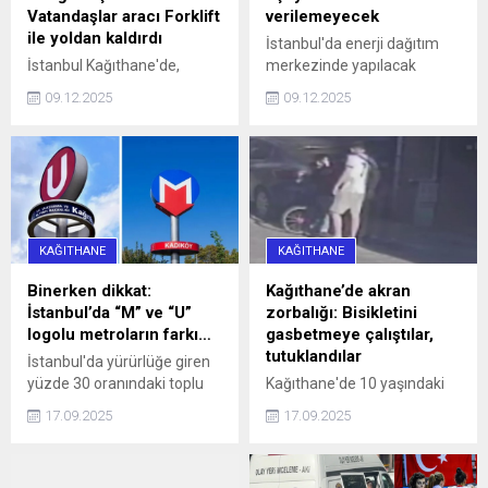
Vatandaşlar aracı Forklift
verilemeyecek
ile yoldan kaldırdı
İstanbul'da enerji dağıtım
İstanbul Kağıthane'de,
merkezinde yapılacak
Sarıgöl Caddesi üzerinde
çalışmalar nedeniyle yarın
09.12.2025
09.12.2025
saat 16.00 sularında 34 SS
10 ilçeye 4 saat su
0010 plakalı bir otomobil,
verilemeyecek.
hatalı park nedeniyle
caddeyi araç trafiğine
kapattı. Araç sürücüleri ile
halk otobüsündeki
yurttaşlar, uzun bir süre
KAĞITHANE
KAĞITHANE
aracın sürücüsüne
ulaşmaya ...
Binerken dikkat:
Kağıthane’de akran
İstanbul’da “M” ve “U”
zorbalığı: Bisikletini
logolu metroların farkı…
gasbetmeye çalıştılar,
tutuklandılar
İstanbul'da yürürlüğe giren
yüzde 30 oranındaki toplu
Kağıthane'de 10 yaşındaki
ulaşım zammı, 'U' logolu
çocuğun bisikletini
17.09.2025
17.09.2025
metrolar ve Marmaray'da
gasbetmeye çalışan 16 ve
geçerli olmayacak haberi,
13 yaşındaki iki kişi, çocuğu
aradaki farkı merak ettirdi.
darbettikleri gerekçesiyle