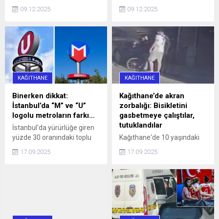
Sarıgöl Caddesi üzerinde
çalışmalar nedeniyle yarın
09.12.2025
09.12.2025
saat 16.00 sularında 34 SS
10 ilçeye 4 saat su
0010 plakalı bir otomobil,
verilemeyecek.
hatalı park nedeniyle
caddeyi araç trafiğine
kapattı. Araç sürücüleri ile
halk otobüsündeki
yurttaşlar, uzun bir süre
KAĞITHANE
KAĞITHANE
aracın sürücüsüne
ulaşmaya ...
Binerken dikkat:
Kağıthane’de akran
İstanbul’da “M” ve “U”
zorbalığı: Bisikletini
logolu metroların farkı…
gasbetmeye çalıştılar,
tutuklandılar
İstanbul'da yürürlüğe giren
yüzde 30 oranındaki toplu
Kağıthane'de 10 yaşındaki
ulaşım zammı, 'U' logolu
çocuğun bisikletini
17.09.2025
17.09.2025
metrolar ve Marmaray'da
gasbetmeye çalışan 16 ve
geçerli olmayacak haberi,
13 yaşındaki iki kişi, çocuğu
aradaki farkı merak ettirdi.
darbettikleri gerekçesiyle
İşte, logoların anlamı ve
tutuklandı.
farkı...