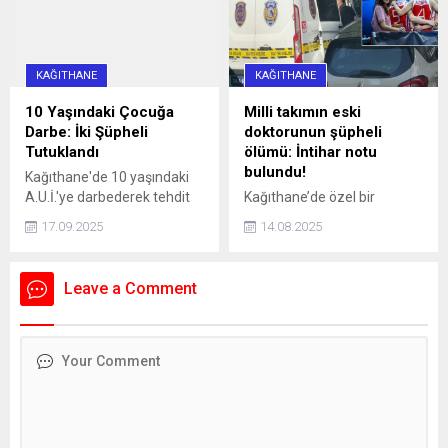
İşte, logoların anlamı ve
tutuklandı.
farkı...
KAĞITHANE
KAĞITHANE
10 Yaşındaki Çocuğa
Milli takımın eski
Darbe: İki Şüpheli
doktorunun şüpheli
Tutuklandı
ölümü: İntihar notu
bulundu!
Kağıthane'de 10 yaşındaki
A.U.İ.'ye darbederek tehdit
Kağıthane’de özel bir
eden ve kaçmaya çalışırken
hastanede Acil Tıp Uzmanı
17.09.2025
14.08.2025
bir aracın çarpmasına neden
olarak görev yapan doktor
olan 16 yaşındaki İ.H.K. ve 13
Sedanur Bağdigen (35)
yaşındaki E.S. gözaltına
yaşadığı rezidanstaki
Leave a Comment
alındı. Şüpheliler, adliyeye
dairenin yatak odasında ölü
sevk edilerek tutuklandı.
bulundu. Bir dönem Kadın
Basketbol Milli Takımının
doktorluğunu yaptığı da
öğrenilen Bağdigen’in
ölümüne ilişkin soruşturma
başlatıldı. Bağdigen'in
ölmeden önce, "Daha önce