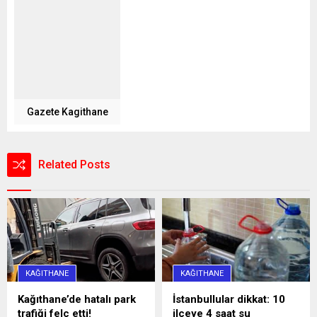
Gazete Kagithane
Related Posts
KAĞITHANE
KAĞITHANE
Kağıthane’de hatalı park
İstanbullular dikkat: 10
trafiği felç etti!
ilçeye 4 saat su