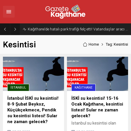
Kağıthane’de hatalı park trafiği felç etti! Vatandaşlar aracı Forklift ile yoldan kaldırdı
Kesintisi
Home
Tag: Kesintisi
İSTANBUL
KAĞITHANE
İstanbul İSKİ su kesintisi!
İSKİ su kesintisi! 15-16
8-9 Şubat Beykoz,
Ocak Kağıthane, kesintisi
Küçükçekmece, Pendik
listesi! Sular ne zaman
su kesintisi listesi! Sular
gelecek?
ne zaman gelecek?
İstanbul su kesintisi olan
İstanbul su kesintisi olan
yerler yayınlandı. İSKİ su