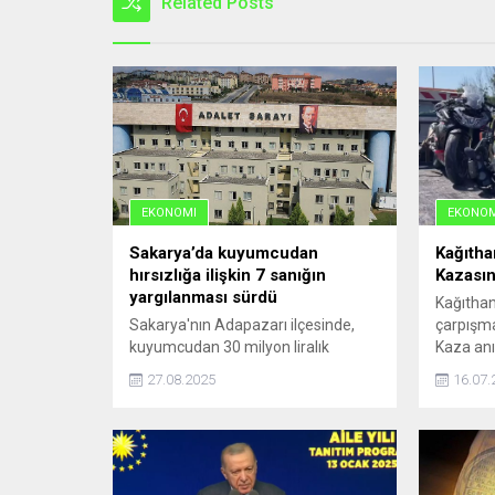
Related Posts
EKONOMI
EKONOM
Sakarya’da kuyumcudan
Kağıtha
hırsızlığa ilişkin 7 sanığın
Kazasın
yargılanması sürdü
Kağıthan
Sakarya'nın Adapazarı ilçesinde,
çarpışma
kuyumcudan 30 milyon liralık
Kaza anı
hırsızlık yapılmasına ilişkin 6'sı
kaydedild
27.08.2025
16.07.
tutuklu, 1'i firari 7 sanığın
yargılanmasına devam edildi.