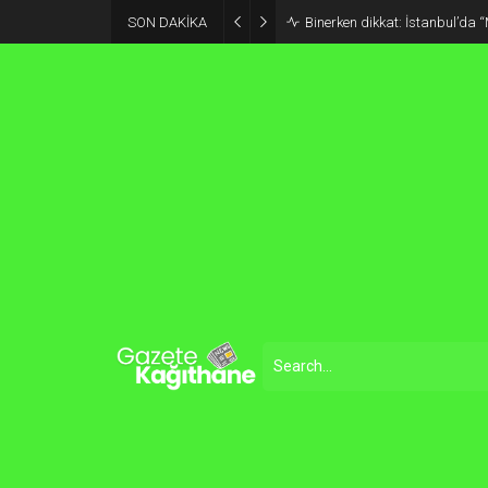
SON DAKİKA
Binerken dikkat: İstanbul’da “