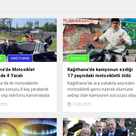
I
KAĞITHANE
EKONOMI
ne’de Motosiklet
Kağıthane’de kamyonun ezdiği
da 4 Yaralı
17 yaşındaki motosikletli öldü
e'de iki motosikletin
Kağıthane'de ara sokakta seyreden
sı sonucu 4 kişi yaralandı.
motosikletli genci ezerek ölümüne
 cep telefonu kamerasıyla
sebep olan kamyonet sürücüsü ola
i.
yerinden uzaklaştı. Motosikletli
2025
12.03.2025
genç hastanede yaşamını yitirirken
gözaltına alınan sürücü ifadesinde,
'Kasisten geçtiğimi sandım. Aracın
altında kaldığını fark etmedim' dedi.