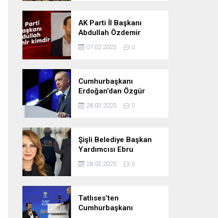
Oldu
AK Parti İl Başkanı
Abdullah Özdemir
kimdir
07.02.2025
0
Cumhurbaşkanı
Erdoğan’dan Özgür
Özel’e tepki: ‘Siyasi
28.03.2025
0
mandacılık talep ediyor’
Şişli Belediye Başkan
Yardımcısı Ebru
Özdemir tutuklandı
28.03.2025
0
Tatlıses’ten
Cumhurbaşkanı
Erdoğan’a: Önümüzdeki