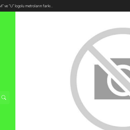
M” ve “U” logolu metroların farkı…