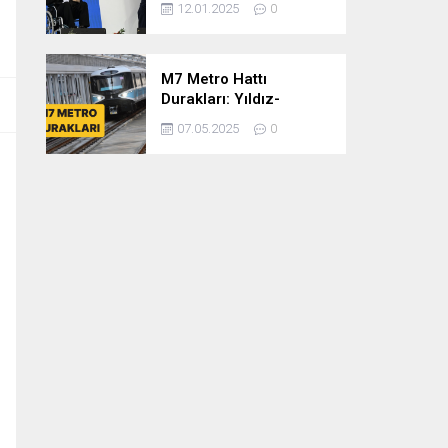
12.01.2025
0
dönem
cumhurbaşkanlığına
var mısınız
M7 Metro Hattı
Durakları: Yıldız-
Mahmutbey Metro Hattı
07.05.2025
0
Güzergahı ve Sefer
Tarifeleri