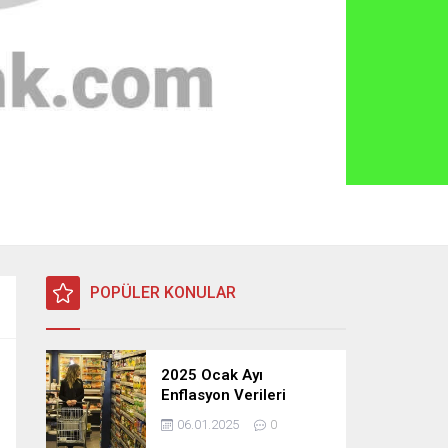
POPÜLER KONULAR
2025 Ocak Ayı
Enflasyon Verileri
Açıklandı: TÜFE, ÜFE ve
06.01.2025
0
TEFE Oranları Belli