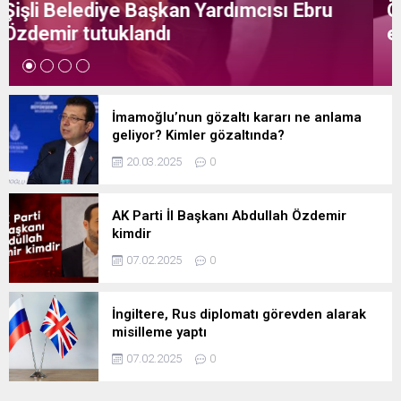
Özel’e tepki: ‘Siyasi mandacılık talep
ediyor’
İmamoğlu’nun gözaltı kararı ne anlama
geliyor? Kimler gözaltında?
20.03.2025
0
AK Parti İl Başkanı Abdullah Özdemir
kimdir
07.02.2025
0
İngiltere, Rus diplomatı görevden alarak
misilleme yaptı
07.02.2025
0