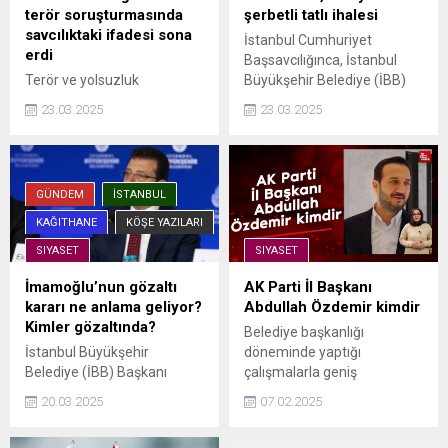
terör soruşturmasında
şerbetli tatlı ihalesi
savcılıktaki ifadesi sona
İstanbul Cumhuriyet
erdi
Başsavcılığınca, İstanbul
Terör ve yolsuzluk
Büyükşehir Belediye (İBB)
soruşturmasında gözaltına
Başkanı Ekrem İmamoğlu
23.03.2025
23.03.2025
alınan İBB Başkanı Ekrem
ve 99 şüpheli hakkında "suç
İmamoğlu, emniyetten
örgütü yöneticisi olmak",
adliyeye sevk edildi.
"suç örgütüne üye olmak",
İmamoğlu terör
"irtikap", "rüşvet", "nitelikli
GÜNDEM
İSTANBUL
soruşturmasında savcıya
dolandırıcılık", "kişisel verileri
ifade verdi. İmamoğlu'nun
hukuka ...
KAĞITHANE
KÖŞE YAZILARI
ifade işlemi 1 saat sürerken,
SIYASET
SIYASET
yolsuzluk soruşturmasında
da ifade ...
İmamoğlu’nun gözaltı
AK Parti İl Başkanı
kararı ne anlama geliyor?
Abdullah Özdemir kimdir
Kimler gözaltında?
Belediye başkanlığı
İstanbul Büyükşehir
döneminde yaptığı
Belediye (İBB) Başkanı
çalışmalarla geniş
Ekrem İmamoğlu, 19 Mart
kesimlerden büyük takdir
20.03.2025
07.02.2025
2025 tarihinde sabah
toplayan Abdullah Özdemir,
saatlerinde evinde
AK Parti İstanbul İl