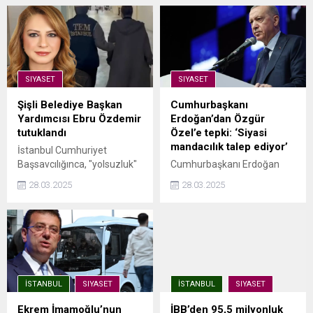
SIYASET
SIYASET
Şişli Belediye Başkan
Cumhurbaşkanı
Yardımcısı Ebru Özdemir
Erdoğan’dan Özgür
tutuklandı
Özel’e tepki: ‘Siyasi
mandacılık talep ediyor’
İstanbul Cumhuriyet
Başsavcılığınca, "yolsuzluk"
Cumhurbaşkanı Erdoğan
soruşturması kapsamında
CHP Genel Başkan Özgür
28.03.2025
28.03.2025
tutuklanmasının ardından
Özel'e yönelik "Öyle büyük
İstanbul Büyükşehir
bir akıl tutulmasıyla karşı
Belediye (İBB) Başkanlığı
karşıyayız ki cumhuriyeti
görevinden uzaklaştırılan
kurmakla övünen bir partinin
Ekrem İmamoğlu, İBB Genel
genel başkanı çıkıyor
Sekreter Yardımcısı Mahir
resmen siyasi mandacılık
Polat, Şişli Belediye ...
talep ediyor" açıklamasında
İSTANBUL
SIYASET
İSTANBUL
SIYASET
bulundu ...
Ekrem İmamoğlu’nun
İBB’den 95,5 milyonluk