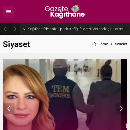
İstanbullular dikkat: 10 ilçeye 4 saat su verilemeyecek
Siyaset
Home
Siyaset
Cumhurbaşkanı Erdoğan’dan Özgür