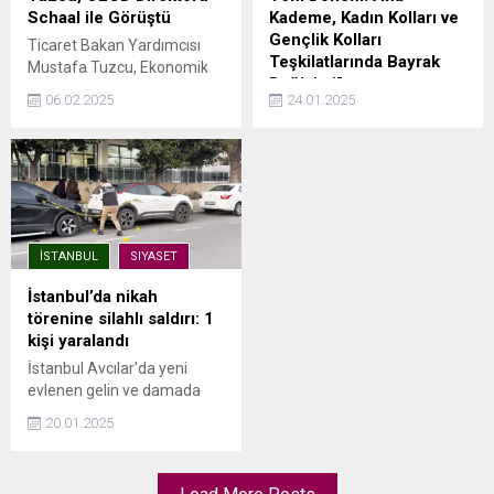
Schaal ile Görüştü
Kademe, Kadın Kolları ve
Gençlik Kolları
Ticaret Bakan Yardımcısı
Teşkilatlarında Bayrak
Mustafa Tuzcu, Ekonomik
Değişimi”
İşbirliği ve Kalkınma Örgütü
06.02.2025
24.01.2025
(OECD) Global Münasebetler
AK Parti Kağıthane İlçe
Yöneticisi Andreas Schaal
Kongresi’nde Bayrak
ile çeşitli hususlarda fikir
Değişimi AK Parti Kağıthane
alışverişinde bulundu.
İlçe Teşkilatı, 8. Olağan
Ticaret Bakanlığının
Kongresi’ni Yahya Kemal
toplumsal medyadan
Spor Kompleksi’nde coşkulu
hesabından yapılan
bir atmosferde
İSTANBUL
SIYASET
paylaşımda ...
gerçekleştirdi. Kongrede
Erkan Yıldırım, İlçe
İstanbul’da nikah
Başkanlığı görevini Serkan
törenine silahlı saldırı: 1
Cantürk’ten devraldı. Tek
kişi yaralandı
listeyle gidilen seçimde
İstanbul Avcılar'da yeni
delegelerin tamamının
evlenen gelin ve damada
oyunu alan Erkan Yıldırım,
silahlı saldırı düzenlendi.
yaptığı konuşmada birlik ve
20.01.2025
Edinilen bilgilere göre,
beraberlik mesajları
nikahları kıyılan gelin, damat
verdi:“Bu kutlu...
ve davetlilere nikah