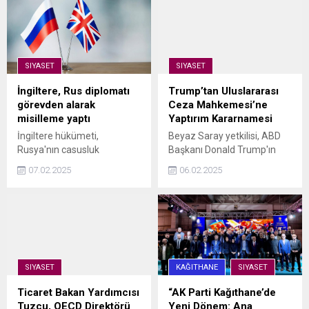
gerçekleştirilen arama
Başkanlığı görevini Osman
sonrasında gözaltına alındı.
Nuri Kabaktepe'den
İstanbul Cumhuriyet
devralarak teşkilatın başına
Başsavcılığı tarafından
geçti.
yürütülen soruşturma
SIYASET
SIYASET
kapsamında, İmamoğlu ile ...
İngiltere, Rus diplomatı
Trump’tan Uluslararası
görevden alarak
Ceza Mahkemesi’ne
misilleme yaptı
Yaptırım Kararnamesi
İngiltere hükümeti,
Beyaz Saray yetkilisi, ABD
Rusya'nın casusluk
Başkanı Donald Trump'ın
argümanları nedeniyle
ABD ve İsrail üzere
07.02.2025
06.02.2025
İngiliz diplomatı hudut dışı
müttefiklerini maksat alan
etmesine misilleme olarak
Milletlerarası Ceza
bir Rus diplomatın
Mahkemesi'ne (UCM)
akreditasyonunu iptal etti.
yaptırım uygulanmasını
öngören bir kararname
imzalayacağını iddia etti.
ABD Başkanı Donald
SIYASET
KAĞITHANE
SIYASET
Trump'ın Uluslararası Ceza
...
Ticaret Bakan Yardımcısı
“AK Parti Kağıthane’de
Tuzcu, OECD Direktörü
Yeni Dönem: Ana