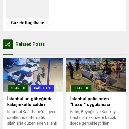
Gazete Kagithane
Related Posts
İSTANBUL
KAĞITHANE
İSTANBUL
İstanbul’un göbeğinde
İstanbul polisinden
kalaşnikoflu saldırı
“huzur” uygulaması
İstanbul Kağıthane'de gece
Fatih, Beyoğlu ve Kadıköy
saatlerinde otomatik
başta olmak üzere birçok
silahlarla düzenlenen silahlı
ilçede gerçekleştirilen