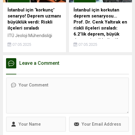
TL’ye yükseldi. Ancak bu
entegrasyonu olan ve
genel artış trendinin aksine,
İstanbul Havalimanı'na ...
İstanbul için ‘korkunç’
İstanbul için korkutan
Kağıthane kiralık ve satılık
senaryo! Deprem uzmanı
deprem senaryosu…
konut değer artışında
büyüklük verdi: Riskli
Prof. Dr. Cenk Yaltırak en
İstanbul’un en...
ilçeleri sıraladı
riskli ilçeleri sıraladı:
6.2’lik deprem, büyük
İTÜ Jeoloji Mühendisliği
depremi tetikledi mi?
öğretim üyesi Prof. Dr. Cenk
07.05.2025
07.05.2025
Yaltırak, İstanbul’da
İTÜ Jeoloji Mühendisliği
meydana gelen 6.2
Bölümü Öğretim Üyesi Prof.
büyüklüğündeki depremi
Dr. Cenk Yaltırak, İstanbul'u
Leave a Comment
değerlendirdi. Yaltırak,
sarsan 6.2'lik depremi
beklenen büyük depremin
değerlendirdi. Beklenen
en fazla 7.8 büyüklüğünde
büyük depremin maksimum
olacağını belirtti. Ayrıca
7.8 büyüklüğünde olacağını
İstanbul’daki deprem riski
dile getiren Prof. Dr. Yaltırak,
en yüksek ve en düşük
deprem riski en çok ve en az
ilçeleri de paylaştı.
olan ilçeleri de açıkladı.