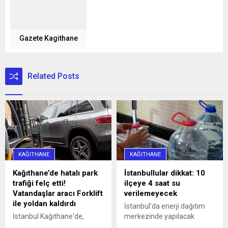
Gazete Kagithane
Related Posts
KAĞITHANE
KAĞITHANE
Kağıthane’de hatalı park
İstanbullular dikkat: 10
trafiği felç etti!
ilçeye 4 saat su
Vatandaşlar aracı Forklift
verilemeyecek
ile yoldan kaldırdı
İstanbul'da enerji dağıtım
İstanbul Kağıthane'de,
merkezinde yapılacak
Sarıgöl Caddesi üzerinde
çalışmalar nedeniyle yarın