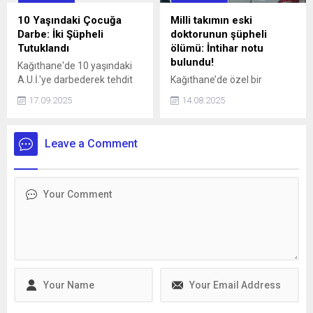
10 Yaşındaki Çocuğa
Milli takımın eski
Darbe: İki Şüpheli
doktorunun şüpheli
Tutuklandı
ölümü: İntihar notu
bulundu!
Kağıthane'de 10 yaşındaki
A.U.İ.'ye darbederek tehdit
Kağıthane’de özel bir
eden ve kaçmaya çalışırken
hastanede Acil Tıp Uzmanı
17.09.2025
14.08.2025
bir aracın çarpmasına neden
olarak görev yapan doktor
olan 16 yaşındaki İ.H.K. ve 13
Sedanur Bağdigen (35)
yaşındaki E.S. gözaltına
yaşadığı rezidanstaki
Leave a Comment
alındı. Şüpheliler, adliyeye
dairenin yatak odasında ölü
sevk edilerek tutuklandı.
bulundu. Bir dönem Kadın
Basketbol Milli Takımının
doktorluğunu yaptığı da
öğrenilen Bağdigen’in
ölümüne ilişkin soruşturma
başlatıldı. Bağdigen'in
ölmeden önce, "Daha önce
intihar edecektim. Farklı
sebeplerden dolayı
intiharımı erteledim" yazılı
intihar...