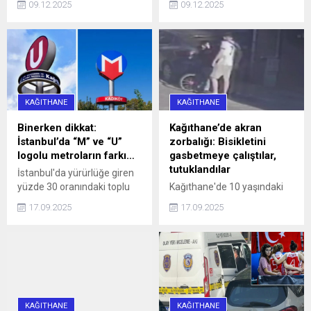
09.12.2025
09.12.2025
saat 16.00 sularında 34 SS
10 ilçeye 4 saat su
0010 plakalı bir otomobil,
verilemeyecek.
hatalı park nedeniyle
caddeyi araç trafiğine
kapattı. Araç sürücüleri ile
halk otobüsündeki
yurttaşlar, uzun bir süre
KAĞITHANE
KAĞITHANE
aracın sürücüsüne
ulaşmaya ...
Binerken dikkat:
Kağıthane’de akran
İstanbul’da “M” ve “U”
zorbalığı: Bisikletini
logolu metroların farkı…
gasbetmeye çalıştılar,
tutuklandılar
İstanbul'da yürürlüğe giren
yüzde 30 oranındaki toplu
Kağıthane'de 10 yaşındaki
ulaşım zammı, 'U' logolu
çocuğun bisikletini
17.09.2025
17.09.2025
metrolar ve Marmaray'da
gasbetmeye çalışan 16 ve
geçerli olmayacak haberi,
13 yaşındaki iki kişi, çocuğu
aradaki farkı merak ettirdi.
darbettikleri gerekçesiyle
İşte, logoların anlamı ve
tutuklandı.
farkı...
KAĞITHANE
KAĞITHANE