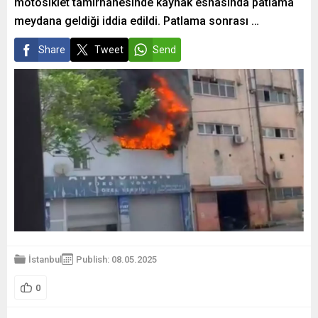
motosiklet tamirhanesinde kaynak esnasında patlama
meydana geldiği iddia edildi. Patlama sonrası …
Share
Tweet
Send
İstanbul
Publish: 08.05.2025
0