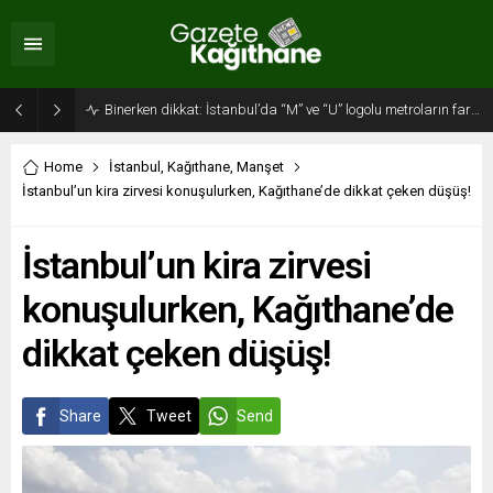
Binerken dikkat: İstanbul’da “M” ve “U” logolu metroların farkı…
Home
İstanbul
,
Kağıthane
,
Manşet
İstanbul’un kira zirvesi konuşulurken, Kağıthane’de dikkat çeken düşüş!
İstanbul’un kira zirvesi
konuşulurken, Kağıthane’de
dikkat çeken düşüş!
Share
Tweet
Send