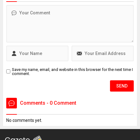
Basketbol Milli Takımının
doktorluğunu yaptığı da
öğrenilen Bağdigen’in
ölümüne ilişkin soruşturma
başlatıldı. Bağdigen'in
ölmeden önce, "Daha önce
intihar edecektim. Farklı
sebeplerden dolayı
intiharımı erteledim" yazılı
intihar...
Save my name, email, and website in this browser for the next time I
comment.
Comments - 0 Comment
No comments yet.