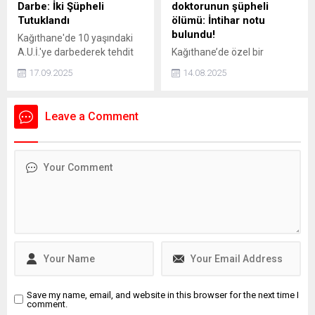
Darbe: İki Şüpheli
doktorunun şüpheli
Tutuklandı
ölümü: İntihar notu
bulundu!
Kağıthane'de 10 yaşındaki
A.U.İ.'ye darbederek tehdit
Kağıthane’de özel bir
eden ve kaçmaya çalışırken
hastanede Acil Tıp Uzmanı
17.09.2025
14.08.2025
bir aracın çarpmasına neden
olarak görev yapan doktor
olan 16 yaşındaki İ.H.K. ve 13
Sedanur Bağdigen (35)
yaşındaki E.S. gözaltına
yaşadığı rezidanstaki
Leave a Comment
alındı. Şüpheliler, adliyeye
dairenin yatak odasında ölü
sevk edilerek tutuklandı.
bulundu. Bir dönem Kadın
Basketbol Milli Takımının
doktorluğunu yaptığı da
öğrenilen Bağdigen’in
ölümüne ilişkin soruşturma
başlatıldı. Bağdigen'in
ölmeden önce, "Daha önce
intihar edecektim. Farklı
sebeplerden dolayı
intiharımı erteledim" yazılı
intihar...
Save my name, email, and website in this browser for the next time I
comment.