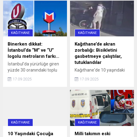
hatalı park nedeniyle
caddeyi araç trafiğine
kapattı. Araç sürücüleri ile
halk otobüsündeki
yurttaşlar, uzun bir süre
KAĞITHANE
KAĞITHANE
aracın sürücüsüne
ulaşmaya ...
Binerken dikkat:
Kağıthane’de akran
İstanbul’da “M” ve “U”
zorbalığı: Bisikletini
logolu metroların farkı…
gasbetmeye çalıştılar,
tutuklandılar
İstanbul'da yürürlüğe giren
yüzde 30 oranındaki toplu
Kağıthane'de 10 yaşındaki
ulaşım zammı, 'U' logolu
çocuğun bisikletini
17.09.2025
17.09.2025
metrolar ve Marmaray'da
gasbetmeye çalışan 16 ve
geçerli olmayacak haberi,
13 yaşındaki iki kişi, çocuğu
aradaki farkı merak ettirdi.
darbettikleri gerekçesiyle
İşte, logoların anlamı ve
tutuklandı.
farkı...
KAĞITHANE
KAĞITHANE
10 Yaşındaki Çocuğa
Milli takımın eski