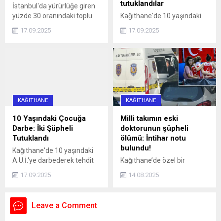
tutuklandılar
İstanbul'da yürürlüğe giren
yüzde 30 oranındaki toplu
Kağıthane'de 10 yaşındaki
ulaşım zammı, 'U' logolu
çocuğun bisikletini
17.09.2025
17.09.2025
metrolar ve Marmaray'da
gasbetmeye çalışan 16 ve
geçerli olmayacak haberi,
13 yaşındaki iki kişi, çocuğu
aradaki farkı merak ettirdi.
darbettikleri gerekçesiyle
İşte, logoların anlamı ve
tutuklandı.
farkı...
KAĞITHANE
KAĞITHANE
10 Yaşındaki Çocuğa
Milli takımın eski
Darbe: İki Şüpheli
doktorunun şüpheli
Tutuklandı
ölümü: İntihar notu
bulundu!
Kağıthane'de 10 yaşındaki
A.U.İ.'ye darbederek tehdit
Kağıthane’de özel bir
eden ve kaçmaya çalışırken
hastanede Acil Tıp Uzmanı
17.09.2025
14.08.2025
bir aracın çarpmasına neden
olarak görev yapan doktor
olan 16 yaşındaki İ.H.K. ve 13
Sedanur Bağdigen (35)
yaşındaki E.S. gözaltına
yaşadığı rezidanstaki
Leave a Comment
alındı. Şüpheliler, adliyeye
dairenin yatak odasında ölü
sevk edilerek tutuklandı.
bulundu. Bir dönem Kadın