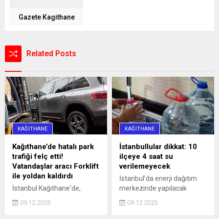
Gazete Kagithane
Related Posts
KAĞITHANE
KAĞITHANE
Kağıthane’de hatalı park
İstanbullular dikkat: 10
trafiği felç etti!
ilçeye 4 saat su
Vatandaşlar aracı Forklift
verilemeyecek
ile yoldan kaldırdı
İstanbul'da enerji dağıtım
İstanbul Kağıthane'de,
merkezinde yapılacak
Sarıgöl Caddesi üzerinde
çalışmalar nedeniyle yarın
09.12.2025
09.12.2025
saat 16.00 sularında 34 SS
10 ilçeye 4 saat su
0010 plakalı bir otomobil,
verilemeyecek.