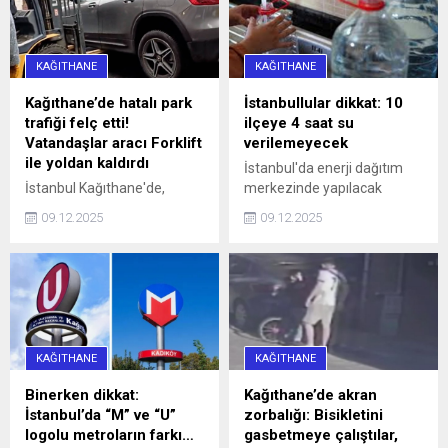
KAĞITHANE
KAĞITHANE
Kağıthane’de hatalı park
İstanbullular dikkat: 10
trafiği felç etti!
ilçeye 4 saat su
Vatandaşlar aracı Forklift
verilemeyecek
ile yoldan kaldırdı
İstanbul'da enerji dağıtım
İstanbul Kağıthane'de,
merkezinde yapılacak
Sarıgöl Caddesi üzerinde
çalışmalar nedeniyle yarın
09.12.2025
09.12.2025
saat 16.00 sularında 34 SS
10 ilçeye 4 saat su
0010 plakalı bir otomobil,
verilemeyecek.
hatalı park nedeniyle
caddeyi araç trafiğine
kapattı. Araç sürücüleri ile
halk otobüsündeki
yurttaşlar, uzun bir süre
KAĞITHANE
KAĞITHANE
aracın sürücüsüne
ulaşmaya ...
Binerken dikkat:
Kağıthane’de akran
İstanbul’da “M” ve “U”
zorbalığı: Bisikletini
logolu metroların farkı…
gasbetmeye çalıştılar,