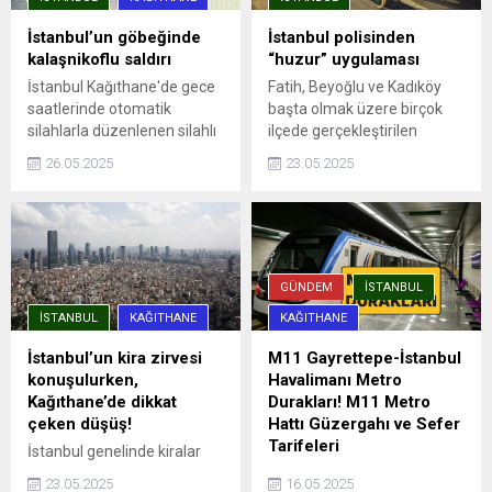
İstanbul’un göbeğinde
İstanbul polisinden
kalaşnikoflu saldırı
“huzur” uygulaması
İstanbul Kağıthane'de gece
Fatih, Beyoğlu ve Kadıköy
saatlerinde otomatik
başta olmak üzere birçok
silahlarla düzenlenen silahlı
ilçede gerçekleştirilen
saldırıda, aracına ateş açılan
denetimlere, ilçe emniyet
26.05.2025
23.05.2025
Ümit Engin şans eseri yara
müdürlükleri, Asayiş, Özel
almadan kurtuldu. Saldırı anı
Harekat ve Trafik
güvenlik kamerasına
Denetleme şube
yansıdı.
müdürlüklerinden ekipler
katıldı. Uygulama
noktalarında durdurulan
GÜNDEM
İSTANBUL
araçlar detaylı ...
İSTANBUL
KAĞITHANE
KAĞITHANE
İstanbul’un kira zirvesi
M11 Gayrettepe-İstanbul
konuşulurken,
Havalimanı Metro
Kağıthane’de dikkat
Durakları! M11 Metro
çeken düşüş!
Hattı Güzergahı ve Sefer
Tarifeleri
İstanbul genelinde kiralar
rekor seviyelere ulaşırken,
İstanbul'da şehrin dört bir
23.05.2025
16.05.2025