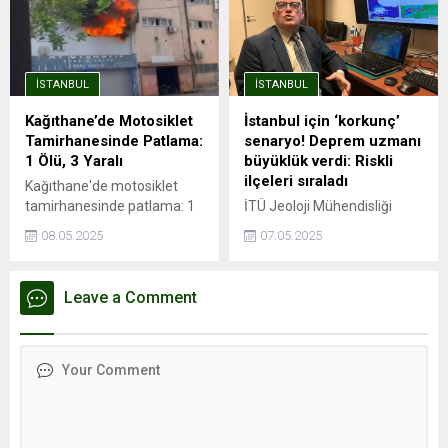
Endeksa verilerine göre,
trafik sorununa da büyük
İstanbul’da kira fiyatları bir
ölçüde çözüm oluyor.
önceki yıla göre %41,49
Avrupa Yakası'nda önemli
artarak ortalama 26.490
aktarma istasyonları ile
İSTANBUL
İSTANBUL
TL’ye yükseldi. Ancak bu
entegrasyonu olan ve
genel artış trendinin aksine,
İstanbul Havalimanı'na ...
Kağıthane’de Motosiklet
İstanbul için ‘korkunç’
Kağıthane kiralık ve satılık
Tamirhanesinde Patlama:
senaryo! Deprem uzmanı
konut değer artışında
1 Ölü, 3 Yaralı
büyüklük verdi: Riskli
İstanbul’un en...
ilçeleri sıraladı
Kağıthane'de motosiklet
tamirhanesinde patlama: 1
İTÜ Jeoloji Mühendisliği
ölü, 3 yaralıPatlama
öğretim üyesi Prof. Dr. Cenk
08.05.2025
07.05.2025
esnasında depoda mahsur
Yaltırak, İstanbul’da
kaldı, hayatını
meydana gelen 6.2
kaybettiİSTANBUL - İstanbul
büyüklüğündeki depremi
Leave a Comment
Kağıthane'de motosiklet
değerlendirdi. Yaltırak,
tamirhanesinde kaynak
beklenen büyük depremin
esnasında patlama
en fazla 7.8 büyüklüğünde
meydana geldiği iddia edildi.
olacağını belirtti. Ayrıca
Patlama sonrası ...
İstanbul’daki deprem riski
en yüksek ve en düşük
ilçeleri de paylaştı.