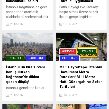
kalaşnikoflu saldırı
“huzur” uygulaması
İstanbul Kağıthane'de gece
Fatih, Beyoğlu ve Kadıköy
saatlerinde otomatik
başta olmak üzere birçok
silahlarla düzenlenen silahlı
ilçede gerçekleştirilen
saldırıda, aracına ateş açılan
denetimlere, ilçe emniyet
26.05.2025
23.05.2025
Ümit Engin şans eseri yara
müdürlükleri, Asayiş, Özel
almadan kurtuldu. Saldırı anı
Harekat ve Trafik
güvenlik kamerasına
Denetleme şube
yansıdı.
müdürlüklerinden ekipler
katıldı. Uygulama
noktalarında durdurulan
GÜNDEM
İSTANBUL
araçlar detaylı ...
İSTANBUL
KAĞITHANE
KAĞITHANE
İstanbul’un kira zirvesi
M11 Gayrettepe-İstanbul
konuşulurken,
Havalimanı Metro
Kağıthane’de dikkat
Durakları! M11 Metro
çeken düşüş!
Hattı Güzergahı ve Sefer
Tarifeleri
İstanbul genelinde kiralar
rekor seviyelere ulaşırken,
İstanbul'da şehrin dört bir
23.05.2025
16.05.2025
Sarıyer, Beşiktaş ve Kadıköy
yanına hızlı ve güvenli
gibi ilçelerde ortalama kira
yolculuk imkanı sağlayan
90 bin TL’yi aşmış durumda.
metro hatları, aynı zamanda