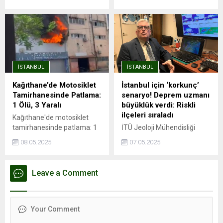
Sarıyer, Beşiktaş ve Kadıköy
yanına hızlı ve güvenli
gibi ilçelerde ortalama kira
yolculuk imkanı sağlayan
90 bin TL’yi aşmış durumda.
metro hatları, aynı zamanda
Endeksa verilerine göre,
trafik sorununa da büyük
İstanbul’da kira fiyatları bir
ölçüde çözüm oluyor.
önceki yıla göre %41,49
Avrupa Yakası'nda önemli
artarak ortalama 26.490
aktarma istasyonları ile
İSTANBUL
İSTANBUL
TL’ye yükseldi. Ancak bu
entegrasyonu olan ve
genel artış trendinin aksine,
İstanbul Havalimanı'na ...
Kağıthane’de Motosiklet
İstanbul için ‘korkunç’
Kağıthane kiralık ve satılık
Tamirhanesinde Patlama:
senaryo! Deprem uzmanı
konut değer artışında
1 Ölü, 3 Yaralı
büyüklük verdi: Riskli
İstanbul’un en...
ilçeleri sıraladı
Kağıthane'de motosiklet
tamirhanesinde patlama: 1
İTÜ Jeoloji Mühendisliği
ölü, 3 yaralıPatlama
öğretim üyesi Prof. Dr. Cenk
08.05.2025
07.05.2025
esnasında depoda mahsur
Yaltırak, İstanbul’da
kaldı, hayatını
meydana gelen 6.2
kaybettiİSTANBUL - İstanbul
büyüklüğündeki depremi
Leave a Comment
Kağıthane'de motosiklet
değerlendirdi. Yaltırak,
tamirhanesinde kaynak
beklenen büyük depremin
esnasında patlama
en fazla 7.8 büyüklüğünde
meydana geldiği iddia edildi.
olacağını belirtti. Ayrıca
Patlama sonrası ...
İstanbul’daki deprem riski