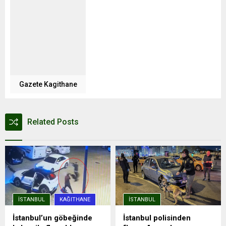
Gazete Kagithane
Related Posts
İSTANBUL
KAĞITHANE
İSTANBUL
İstanbul’un göbeğinde
İstanbul polisinden