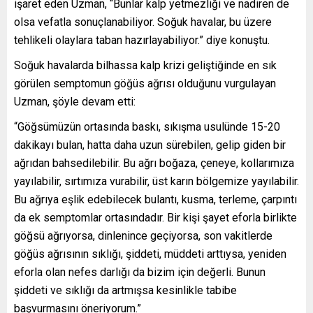
işaret eden Uzman, “Bunlar kalp yetmezliği ve nadiren de
olsa vefatla sonuçlanabiliyor. Soğuk havalar, bu üzere
tehlikeli olaylara taban hazırlayabiliyor.” diye konuştu.
Soğuk havalarda bilhassa kalp krizi geliştiğinde en sık
görülen semptomun göğüs ağrısı olduğunu vurgulayan
Uzman, şöyle devam etti:
“Göğsümüzün ortasında baskı, sıkışma usulünde 15-20
dakikayı bulan, hatta daha uzun sürebilen, gelip giden bir
ağrıdan bahsedilebilir. Bu ağrı boğaza, çeneye, kollarımıza
yayılabilir, sırtımıza vurabilir, üst karın bölgemize yayılabilir.
Bu ağrıya eşlik edebilecek bulantı, kusma, terleme, çarpıntı
da ek semptomlar ortasındadır. Bir kişi şayet eforla birlikte
göğsü ağrıyorsa, dinlenince geçiyorsa, son vakitlerde
göğüs ağrısının sıklığı, şiddeti, müddeti arttıysa, yeniden
eforla olan nefes darlığı da bizim için değerli. Bunun
şiddeti ve sıklığı da artmışsa kesinlikle tabibe
başvurmasını öneriyorum.”