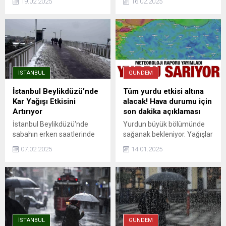
19.02.2025
16.02.2025
yağışı sabah saatlerinde
Uzmanı Cengiz Çelik'in
başladı. Özellikle Avrupa
yaptığı açıklamaya göre,
Yakası'nda ve yüksek
hafta başında kuzeybatı
kesimlerde etkisini gösteren
bölgelerde kuvvetli yağmur
kar yağışı, Anadolu
etkili olacak. Salı günü
Yakası'nda da etkili oluyor.
sıcaklıkların hızla düşeceğini
Karla ...
belirten Çelik ...
İSTANBUL
GÜNDEM
İstanbul Beylikdüzü’nde
Tüm yurdu etkisi altına
Kar Yağışı Etkisini
alacak! Hava durumu için
Artırıyor
son dakika açıklaması
İstanbul Beylikdüzü'nde
Yurdun büyük bölümünde
sabahın erken saatlerinde
sağanak bekleniyor. Yağışlar
kar yağışı tesirini arttırdı. Yol
yüksek kesimlerde ise kar
07.02.2025
14.01.2025
kenarları ve üst geçitler kar
yağışına dönüşebilir. İç ve
yağışı nedeniyle beyaza
doğu kesimlerinde
büründü. Yapılan son
buzlanma ve don ile birlikte
ikazların akabinde
pus ve yer yer sis görülebilir.
Beylikdüzü ve
Büyükçekmece ilçeleri başta
olmak üzere yüksek ...
İSTANBUL
GÜNDEM