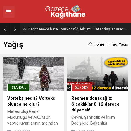
Kağıthane’de hatalı park trafiği felç etti! Vatandaşlar aracı Forklift ile yoldan kaldırdı
Yağış
Home
Tag: Yağış
İSTANBUL
GÜNDEM
Vorteks nedir? Vorteks
Resmen donacağız:
olunca ne olur?
Sıcaklıklar 8-12 derece
düşecek!
Meteoroloji Genel
Müdürlüğü ve AKOM'un
Çevre, Şehircilik ve İklim
yaptığı uyarılarının ardından
Değişikliği Bakanlığı
İstanbul'da beklenen kar
Meteoroloji Hava Tahmin