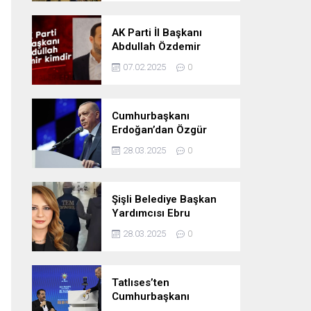
Oldu
AK Parti İl Başkanı
Abdullah Özdemir
kimdir
07.02.2025
0
Cumhurbaşkanı
Erdoğan’dan Özgür
Özel’e tepki: ‘Siyasi
28.03.2025
0
mandacılık talep ediyor’
Şişli Belediye Başkan
Yardımcısı Ebru
Özdemir tutuklandı
28.03.2025
0
Tatlıses’ten
Cumhurbaşkanı
Erdoğan’a: Önümüzdeki