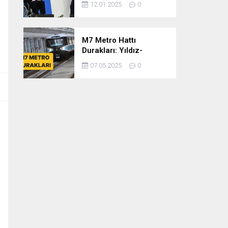
12.01.2025
0
dönem
cumhurbaşkanlığına
var mısınız
M7 Metro Hattı
Durakları: Yıldız-
Mahmutbey Metro Hattı
07.05.2025
0
Güzergahı ve Sefer
Tarifeleri