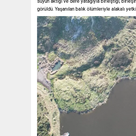
suyun aktığı ve dere yatağıyla birleştiği, birle
görüldü. Yaşanılan balık ölümleriyle alakalı yetk