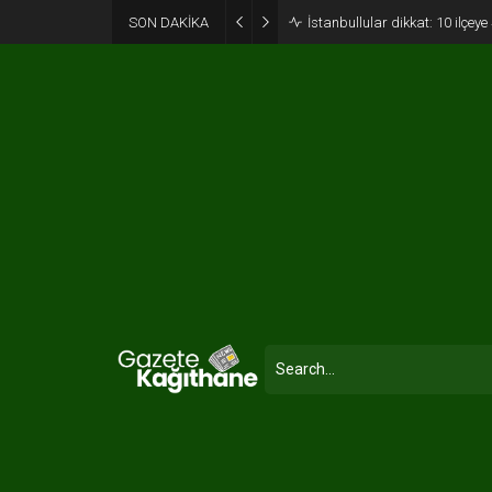
SON DAKİKA
İstanbullular dikkat: 10 ilçey