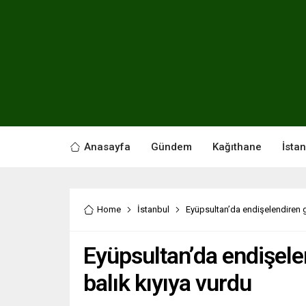
Anasayfa
Gündem
Kağıthane
İsta
Home
İstanbul
Eyüpsultan’da endişelendiren g
Eyüpsultan’da endişele
balık kıyıya vurdu