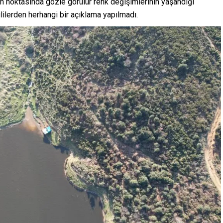
şim noktasında gözle görülür renk değişimlerinin yaşandığı
ililerden herhangi bir açıklama yapılmadı.