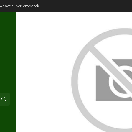
e 4 saat su verilemeyecek