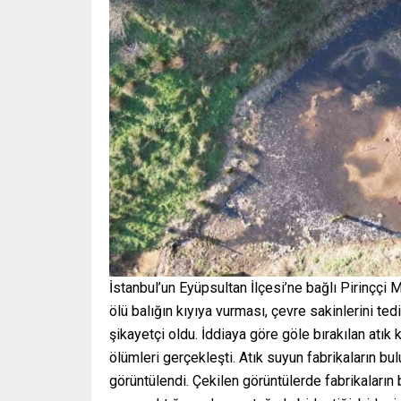
İstanbul’un Eyüpsultan İlçesi’ne bağlı Pirinççi
ölü balığın kıyıya vurması, çevre sakinlerini te
şikayetçi oldu. İddiaya göre göle bırakılan atı
ölümleri gerçekleşti. Atık suyun fabrikaların b
görüntülendi. Çekilen görüntülerde fabrikaların