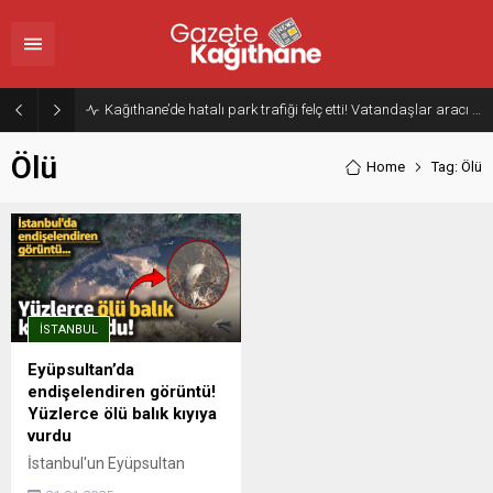
Kağıthane’de hatalı park trafiği felç etti! Vatandaşlar aracı Forklift ile yoldan kaldırdı
Ölü
Home
Tag: Ölü
İSTANBUL
Eyüpsultan’da
endişelendiren görüntü!
Yüzlerce ölü balık kıyıya
vurdu
İstanbul'un Eyüpsultan
İlçesi'nde bulunan Varan