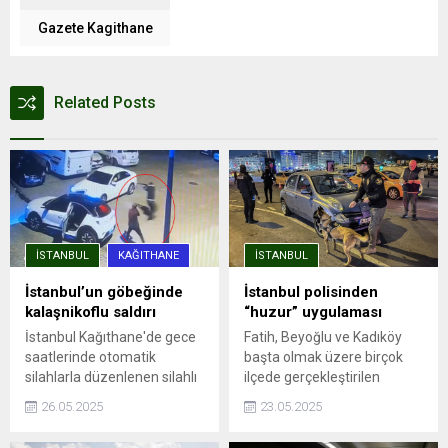
Gazete Kagithane
Related Posts
İSTANBUL
KAĞITHANE
İSTANBUL
İstanbul’un göbeğinde
İstanbul polisinden
kalaşnikoflu saldırı
“huzur” uygulaması
İstanbul Kağıthane'de gece
Fatih, Beyoğlu ve Kadıköy
saatlerinde otomatik
başta olmak üzere birçok
silahlarla düzenlenen silahlı
ilçede gerçekleştirilen
saldırıda, aracına ateş açılan
denetimlere, ilçe emniyet
26.05.2025
23.05.2025
Ümit Engin şans eseri yara
müdürlükleri, Asayiş, Özel
almadan kurtuldu. Saldırı anı
Harekat ve Trafik