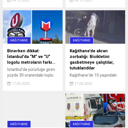
09.12.2025
09.12.2025
saat 16.00 sularında 34 SS
10 ilçeye 4 saat su
0010 plakalı bir otomobil,
verilemeyecek.
hatalı park nedeniyle
caddeyi araç trafiğine
kapattı. Araç sürücüleri ile
halk otobüsündeki
yurttaşlar, uzun bir süre
KAĞITHANE
KAĞITHANE
aracın sürücüsüne
ulaşmaya ...
Binerken dikkat:
Kağıthane’de akran
İstanbul’da “M” ve “U”
zorbalığı: Bisikletini
logolu metroların farkı…
gasbetmeye çalıştılar,
tutuklandılar
İstanbul'da yürürlüğe giren
yüzde 30 oranındaki toplu
Kağıthane'de 10 yaşındaki
ulaşım zammı, 'U' logolu
çocuğun bisikletini
17.09.2025
17.09.2025
metrolar ve Marmaray'da
gasbetmeye çalışan 16 ve
geçerli olmayacak haberi,
13 yaşındaki iki kişi, çocuğu
aradaki farkı merak ettirdi.
darbettikleri gerekçesiyle
İşte, logoların anlamı ve
tutuklandı.
farkı...
KAĞITHANE
KAĞITHANE