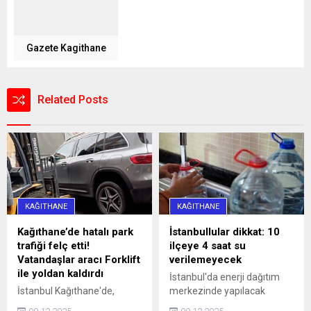
Gazete Kagithane
Related Posts
KAĞITHANE
KAĞITHANE
Kağıthane’de hatalı park
İstanbullular dikkat: 10
trafiği felç etti!
ilçeye 4 saat su
Vatandaşlar aracı Forklift
verilemeyecek
ile yoldan kaldırdı
İstanbul'da enerji dağıtım
İstanbul Kağıthane'de,
merkezinde yapılacak
Sarıgöl Caddesi üzerinde
çalışmalar nedeniyle yarın