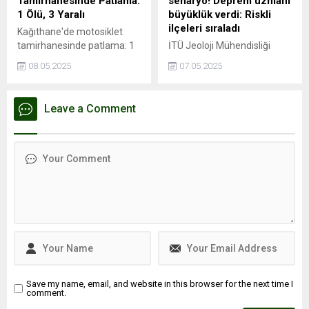
Tamirhanesinde Patlama:
senaryo! Deprem uzmanı
konut değer artışında
1 Ölü, 3 Yaralı
büyüklük verdi: Riskli
İstanbul’un en...
ilçeleri sıraladı
Kağıthane'de motosiklet
tamirhanesinde patlama: 1
İTÜ Jeoloji Mühendisliği
ölü, 3 yaralıPatlama
öğretim üyesi Prof. Dr. Cenk
08.05.2025
07.05.2025
esnasında depoda mahsur
Yaltırak, İstanbul’da
kaldı, hayatını
meydana gelen 6.2
kaybettiİSTANBUL - İstanbul
büyüklüğündeki depremi
Leave a Comment
Kağıthane'de motosiklet
değerlendirdi. Yaltırak,
tamirhanesinde kaynak
beklenen büyük depremin
esnasında patlama
en fazla 7.8 büyüklüğünde
meydana geldiği iddia edildi.
olacağını belirtti. Ayrıca
Patlama sonrası ...
İstanbul’daki deprem riski
en yüksek ve en düşük
ilçeleri de paylaştı.
Save my name, email, and website in this browser for the next time I
comment.