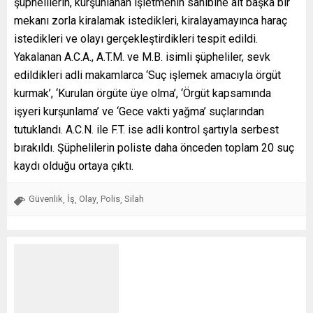
şüphelilerin, kurşunlanan işletmenin sahibine ait başka bir
mekanı zorla kiralamak istedikleri, kiralayamayınca haraç
istedikleri ve olayı gerçekleştirdikleri tespit edildi.
Yakalanan A.C.A., A.T.M. ve M.B. isimli şüpheliler, sevk
edildikleri adli makamlarca ‘Suç işlemek amacıyla örgüt
kurmak’, ‘Kurulan örgüte üye olma’, ‘Örgüt kapsamında
işyeri kurşunlama’ ve ‘Gece vakti yağma’ suçlarından
tutuklandı. A.C.N. ile F.T. ise adli kontrol şartıyla serbest
bırakıldı. Şüphelilerin poliste daha önceden toplam 20 suç
kaydı olduğu ortaya çıktı.
Güvenlik
İş
Olay
Polis
Silah
,
,
,
,