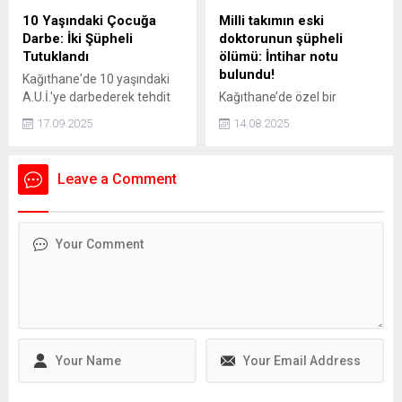
10 Yaşındaki Çocuğa
Milli takımın eski
Darbe: İki Şüpheli
doktorunun şüpheli
Tutuklandı
ölümü: İntihar notu
bulundu!
Kağıthane'de 10 yaşındaki
A.U.İ.'ye darbederek tehdit
Kağıthane’de özel bir
eden ve kaçmaya çalışırken
hastanede Acil Tıp Uzmanı
17.09.2025
14.08.2025
bir aracın çarpmasına neden
olarak görev yapan doktor
olan 16 yaşındaki İ.H.K. ve 13
Sedanur Bağdigen (35)
yaşındaki E.S. gözaltına
yaşadığı rezidanstaki
Leave a Comment
alındı. Şüpheliler, adliyeye
dairenin yatak odasında ölü
sevk edilerek tutuklandı.
bulundu. Bir dönem Kadın
Basketbol Milli Takımının
doktorluğunu yaptığı da
öğrenilen Bağdigen’in
ölümüne ilişkin soruşturma
başlatıldı. Bağdigen'in
ölmeden önce, "Daha önce
intihar edecektim. Farklı
sebeplerden dolayı
intiharımı erteledim" yazılı
intihar...