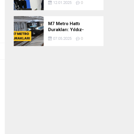
12.01.2025
0
dönem
cumhurbaşkanlığına
var mısınız
M7 Metro Hattı
Durakları: Yıldız-
Mahmutbey Metro Hattı
07.05.2025
0
Güzergahı ve Sefer
Tarifeleri