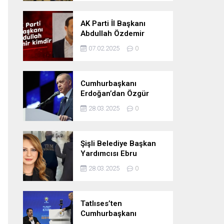
Oldu
AK Parti İl Başkanı
Abdullah Özdemir
kimdir
07.02.2025
0
Cumhurbaşkanı
Erdoğan’dan Özgür
Özel’e tepki: ‘Siyasi
28.03.2025
0
mandacılık talep ediyor’
Şişli Belediye Başkan
Yardımcısı Ebru
Özdemir tutuklandı
28.03.2025
0
Tatlıses’ten
Cumhurbaşkanı
Erdoğan’a: Önümüzdeki