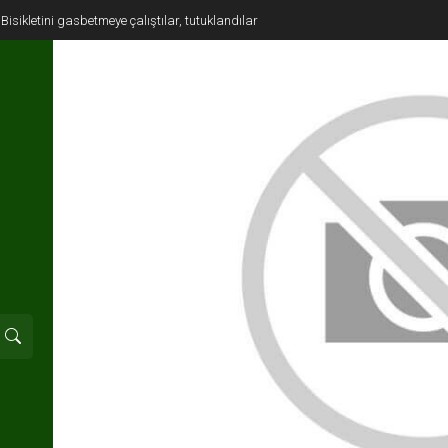
Bisikletini gasbetmeye çalıştılar, tutuklandılar