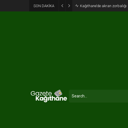
SON DAKİKA
Kağıthane’de akran zorbalığı: 