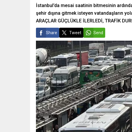
İstanbul’da mesai saatinin bitmesinin ardınd
şehir dışına gitmek isteyen vatandaşların yola
ARAÇLAR GÜÇLÜKLE İLERLEDİ, TRAFİK DU
Share
Tweet
Send