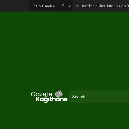
SON DAKİKA
Binerken dikkat: İstanbul’da “