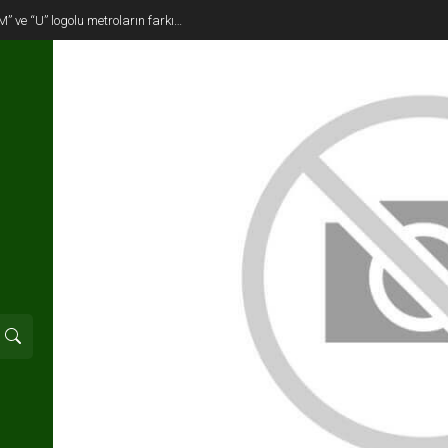
M” ve “U” logolu metroların farkı…