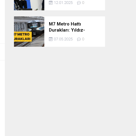
12.01.2025
0
dönem
cumhurbaşkanlığına
var mısınız
M7 Metro Hattı
Durakları: Yıldız-
Mahmutbey Metro Hattı
07.05.2025
0
Güzergahı ve Sefer
Tarifeleri