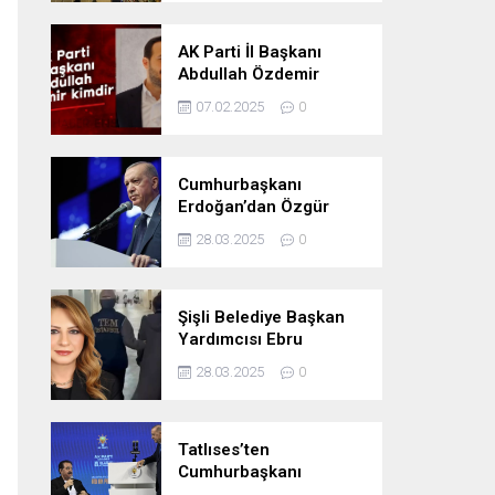
Oldu
AK Parti İl Başkanı
Abdullah Özdemir
kimdir
07.02.2025
0
Cumhurbaşkanı
Erdoğan’dan Özgür
Özel’e tepki: ‘Siyasi
28.03.2025
0
mandacılık talep ediyor’
Şişli Belediye Başkan
Yardımcısı Ebru
Özdemir tutuklandı
28.03.2025
0
Tatlıses’ten
Cumhurbaşkanı
Erdoğan’a: Önümüzdeki