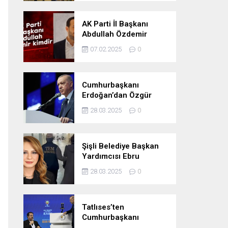
Oldu
AK Parti İl Başkanı
Abdullah Özdemir
kimdir
07.02.2025
0
Cumhurbaşkanı
Erdoğan’dan Özgür
Özel’e tepki: ‘Siyasi
28.03.2025
0
mandacılık talep ediyor’
Şişli Belediye Başkan
Yardımcısı Ebru
Özdemir tutuklandı
28.03.2025
0
Tatlıses’ten
Cumhurbaşkanı
Erdoğan’a: Önümüzdeki