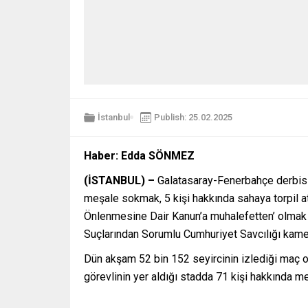
İstanbul
Publish: 25.02.2025
Haber: Edda SÖNMEZ
(İSTANBUL) –
Galatasaray-Fenerbahçe derbisin
meşale sokmak, 5 kişi hakkında sahaya torpil a
Önlenmesine Dair Kanun’a muhalefetten’ olmak 
Suçlarından Sorumlu Cumhuriyet Savcılığı kamera
Dün akşam 52 bin 152 seyircinin izlediği maç ort
görevlinin yer aldığı stadda 71 kişi hakkında meş