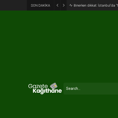
SON DAKİKA
Binerken dikkat: İstanbul’da “