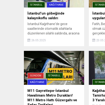
İSTANBUL
KAĞITHANE
İSTANB
İstanbul’un göbeğinde
İstanbu
kalaşnikoflu saldırı
uygula
İstanbul Kağıthane'de gece
Fatih, B
saatlerinde otomatik silahlarla
olmak üz
düzenlenen silahlı saldırıda, aracına
gerçekleş
ateş açılan Ümit Engin şans eseri
emniyet 
26.05.2025
23.05.
yara almadan kurtuldu. Saldırı anı
Harekat 
güvenlik kamerasına yansıdı.
müdürlükl
Uygulam
araçlar de
GÜNDEM
İSTANBUL
KAĞITHANE
İSTANB
M11 Gayrettepe-İstanbul
Kağıtha
Havalimanı Metro Durakları!
Tamirha
M11 Metro Hattı Güzergahı ve
3 Yaralı
Sefer Tarifeleri