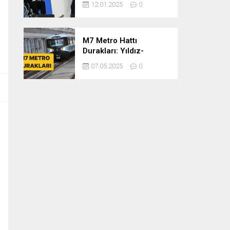
12.01.2025
0
dönem
cumhurbaşkanlığına
var mısınız
M7 Metro Hattı
Durakları: Yıldız-
Mahmutbey Metro Hattı
07.05.2025
0
Güzergahı ve Sefer
Tarifeleri