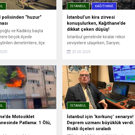
UL
İSTANBUL
KAĞITHANE
l polisinden “huzur”
İstanbul’un kira zirvesi
ması
konuşulurken, Kağıthane’de
dikkat çeken düşüş!
eyoğlu ve Kadıköy başta
ere birçok ilçede
İstanbul genelinde kiralar rekor
tirilen denetimlere, ilçe
seviyelere ulaşırken, Sarıyer,
müdürlükleri, Asayiş, Özel
Beşiktaş ve Kadıköy gibi ilçelerde
2025
23.05.2025
ve Trafik Denetleme şube
ortalama kira 90 bin TL’yi aşmış
erinden ekipler katıldı.
durumda. Endeksa verilerine göre,
a noktalarında durdurulan
İstanbul’da kira fiyatları bir önceki
taylı ...
yıla göre %41,49 artarak ortalama
26.490 TL’ye yükseldi. Ancak bu
genel artış trendinin aksine,
Kağıthane kiralık ve satılık konut
değer artışında İstanbul’un en...
UL
İSTANBUL
ne’de Motosiklet
İstanbul için ‘korkunç’ senaryo!
nesinde Patlama: 1 Ölü,
Deprem uzmanı büyüklük verdi:
Riskli ilçeleri sıraladı