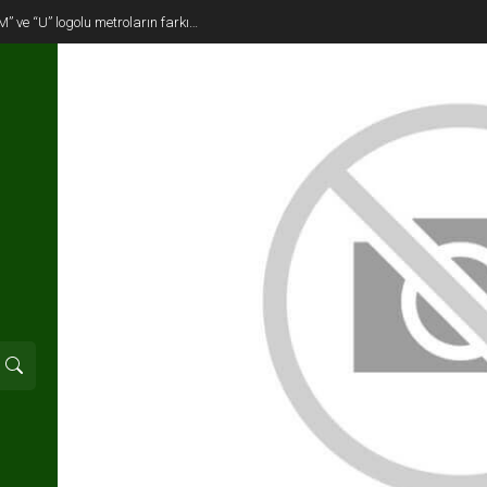
M” ve “U” logolu metroların farkı…