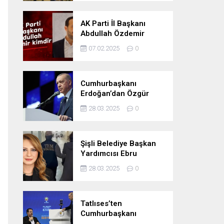
Oldu
AK Parti İl Başkanı
Abdullah Özdemir
kimdir
07.02.2025
0
Cumhurbaşkanı
Erdoğan’dan Özgür
Özel’e tepki: ‘Siyasi
28.03.2025
0
mandacılık talep ediyor’
Şişli Belediye Başkan
Yardımcısı Ebru
Özdemir tutuklandı
28.03.2025
0
Tatlıses’ten
Cumhurbaşkanı
Erdoğan’a: Önümüzdeki