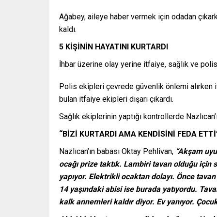
Ağabey, aileye haber vermek için odadan çıkark
kaldı.
5 KİŞİNİN HAYATINI KURTARDI
İhbar üzerine olay yerine itfaiye, sağlık ve polis
Polis ekipleri çevrede güvenlik önlemi alırken i
bulan itfaiye ekipleri dışarı çıkardı.
Sağlık ekiplerinin yaptığı kontrollerde Nazlıcan’
“BİZİ KURTARDI AMA KENDİSİNİ FEDA ETTİ
Nazlıcan’ın babası Oktay Pehlivan,
“Akşam uyud
ocağı prize taktık. Lambiri tavan olduğu için 
yapıyor. Elektrikli ocaktan dolayı. Önce tava
14 yaşındaki abisi ise burada yatıyordu. Tava
kalk annemleri kaldır diyor. Ev yanıyor. Çocu