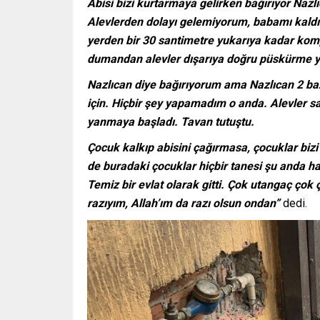
Abisi bizi kurtarmaya gelirken bağırıyor Nazlı
Alevlerden dolayı gelemiyorum, babamı kaldır
yerden bir 30 santimetre yukarıya kadar komp
dumandan alevler dışarıya doğru püskürme y
Nazlıcan diye bağırıyorum ama Nazlıcan 2 b
için. Hiçbir şey yapamadım o anda. Alevler s
yanmaya başladı. Tavan tutuştu.
Çocuk kalkıp abisini çağırmasa, çocuklar bizi
de buradaki çocuklar hiçbir tanesi şu anda ha
Temiz bir evlat olarak gitti. Çok utangaç çok
razıyım, Allah’ım da razı olsun ondan”
dedi.