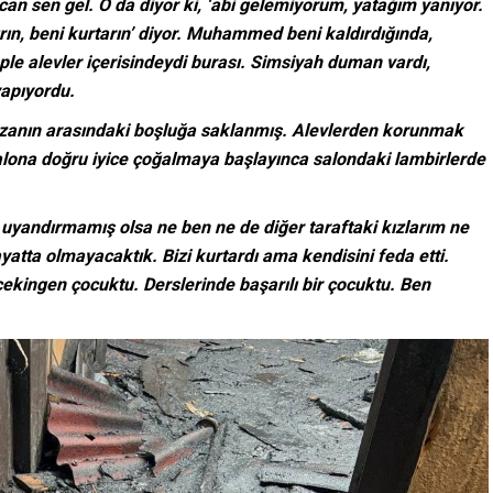
can sen gel. O da diyor ki, ‘abi gelemiyorum, yatağım yanıyor.
ın, beni kurtarın’ diyor. Muhammed beni kaldırdığında,
le alevler içerisindeydi burası. Simsiyah duman vardı,
apıyordu.
azanın arasındaki boşluğa saklanmış. Alevlerden korunmak
alona doğru iyice çoğalmaya başlayınca salondaki lambirlerde
 uyandırmamış olsa ne ben ne de diğer taraftaki kızlarım ne
yatta olmayacaktık. Bizi kurtardı ama kendisini feda etti.
 çekingen çocuktu. Derslerinde başarılı bir çocuktu. Ben