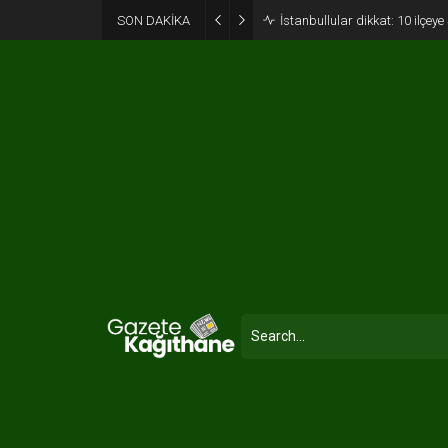
SON DAKİKA
İstanbullular dikkat: 10 ilçey