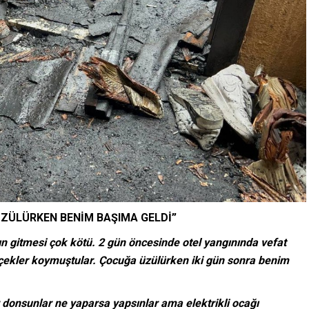
ÜZÜLÜRKEN BENİM BAŞIMA GELDİ”
ın gitmesi çok kötü. 2 gün öncesinde otel yangınında vefat
çiçekler koymuştular. Çocuğa üzülürken iki gün sonra benim
 donsunlar ne yaparsa yapsınlar ama elektrikli ocağı