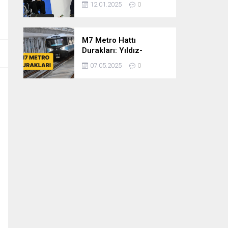
12.01.2025
0
dönem
cumhurbaşkanlığına
var mısınız
M7 Metro Hattı
Durakları: Yıldız-
Mahmutbey Metro Hattı
07.05.2025
0
Güzergahı ve Sefer
Tarifeleri