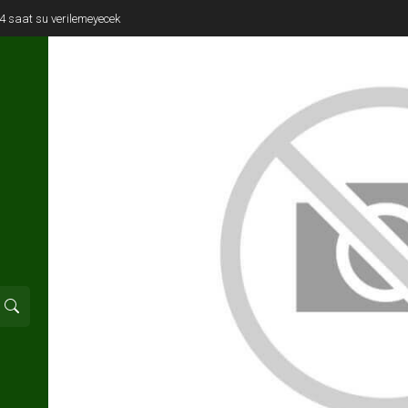
e 4 saat su verilemeyecek