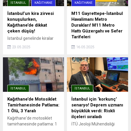
İSTANBUL
KAĞITHANE
KAĞITHANE
İstanbul’un kira zirvesi
M11 Gayrettepe-İstanbul
konuşulurken,
Havalimanı Metro
Kağıthane’de dikkat
Durakları! M11 Metro
çeken düşüş!
Hattı Güzergahı ve Sefer
Tarifeleri
İstanbul genelinde kiralar
rekor seviyelere ulaşırken,
İstanbul'da şehrin dört bir
23.05.2025
16.05.2025
Sarıyer, Beşiktaş ve Kadıköy
yanına hızlı ve güvenli
gibi ilçelerde ortalama kira
yolculuk imkanı sağlayan
90 bin TL’yi aşmış durumda.
metro hatları, aynı zamanda
Endeksa verilerine göre,
trafik sorununa da büyük
İstanbul’da kira fiyatları bir
ölçüde çözüm oluyor.
önceki yıla göre %41,49
Avrupa Yakası'nda önemli
artarak ortalama 26.490
aktarma istasyonları ile
İSTANBUL
İSTANBUL
TL’ye yükseldi. Ancak bu
entegrasyonu olan ve
genel artış trendinin aksine,
İstanbul Havalimanı'na ...
Kağıthane’de Motosiklet
İstanbul için ‘korkunç’
Kağıthane kiralık ve satılık
Tamirhanesinde Patlama:
senaryo! Deprem uzmanı
konut değer artışında
1 Ölü, 3 Yaralı
büyüklük verdi: Riskli
İstanbul’un en...
ilçeleri sıraladı
Kağıthane'de motosiklet
tamirhanesinde patlama: 1
İTÜ Jeoloji Mühendisliği
ölü, 3 yaralıPatlama
öğretim üyesi Prof. Dr. Cenk