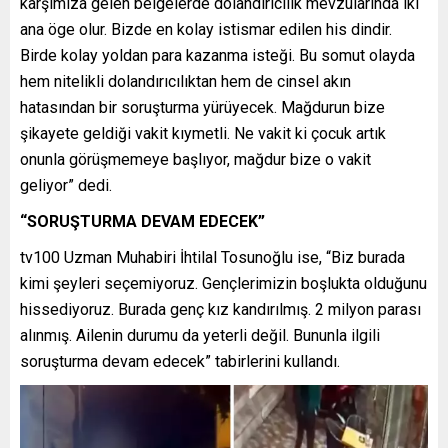
karşımıza gelen belgelerde dolandırıcılık mevzularında iki
ana öge olur. Bizde en kolay istismar edilen his dindir.
Birde kolay yoldan para kazanma isteği. Bu somut olayda
hem nitelikli dolandırıcılıktan hem de cinsel akın
hatasından bir soruşturma yürüyecek. Mağdurun bize
şikayete geldiği vakit kıymetli. Ne vakit ki çocuk artık
onunla görüşmemeye başlıyor, mağdur bize o vakit
geliyor” dedi.
“SORUŞTURMA DEVAM EDECEK”
tv100 Uzman Muhabiri İhtilal Tosunoğlu ise, “Biz burada
kimi şeyleri seçemiyoruz. Gençlerimizin boşlukta olduğunu
hissediyoruz. Burada genç kız kandırılmış. 2 milyon parası
alınmış. Ailenin durumu da yeterli değil. Bununla ilgili
soruşturma devam edecek” tabirlerini kullandı.