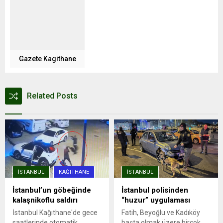
Gazete Kagithane
Related Posts
İSTANBUL
KAĞITHANE
İSTANBUL
İstanbul’un göbeğinde
İstanbul polisinden
kalaşnikoflu saldırı
“huzur” uygulaması
İstanbul Kağıthane'de gece
Fatih, Beyoğlu ve Kadıköy
saatlerinde otomatik
başta olmak üzere birçok