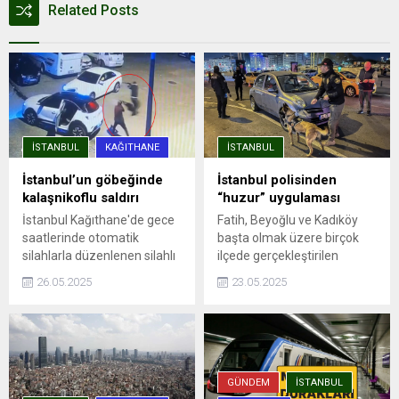
Related Posts
İSTANBUL
KAĞITHANE
İSTANBUL
İstanbul’un göbeğinde
İstanbul polisinden
kalaşnikoflu saldırı
“huzur” uygulaması
İstanbul Kağıthane'de gece
Fatih, Beyoğlu ve Kadıköy
saatlerinde otomatik
başta olmak üzere birçok
silahlarla düzenlenen silahlı
ilçede gerçekleştirilen
saldırıda, aracına ateş açılan
denetimlere, ilçe emniyet
26.05.2025
23.05.2025
Ümit Engin şans eseri yara
müdürlükleri, Asayiş, Özel
almadan kurtuldu. Saldırı anı
Harekat ve Trafik
güvenlik kamerasına
Denetleme şube
yansıdı.
müdürlüklerinden ekipler
katıldı. Uygulama
noktalarında durdurulan
GÜNDEM
İSTANBUL
araçlar detaylı ...