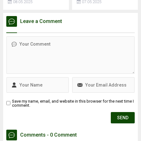
08.05.2025
07.05.2025
esnasında depoda mahsur
Yaltırak, İstanbul’da
kaldı, hayatını
meydana gelen 6.2
kaybettiİSTANBUL - İstanbul
büyüklüğündeki depremi
Leave a Comment
Kağıthane'de motosiklet
değerlendirdi. Yaltırak,
tamirhanesinde kaynak
beklenen büyük depremin
esnasında patlama
en fazla 7.8 büyüklüğünde
meydana geldiği iddia edildi.
olacağını belirtti. Ayrıca
Patlama sonrası ...
İstanbul’daki deprem riski
en yüksek ve en düşük
ilçeleri de paylaştı.
Save my name, email, and website in this browser for the next time I
comment.
Comments - 0 Comment