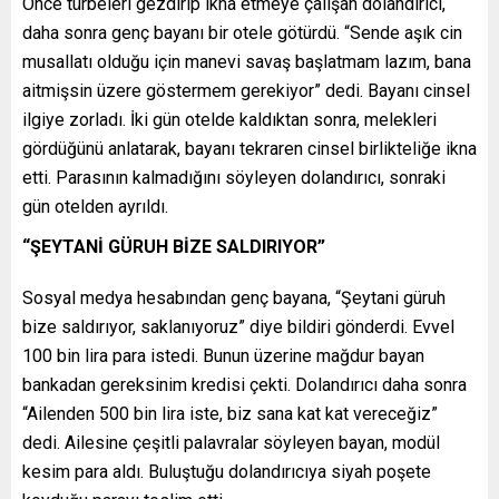
Önce türbeleri gezdirip ikna etmeye çalışan dolandırıcı,
daha sonra genç bayanı bir otele götürdü. “Sende aşık cin
musallatı olduğu için manevi savaş başlatmam lazım, bana
aitmişsin üzere göstermem gerekiyor” dedi. Bayanı cinsel
ilgiye zorladı. İki gün otelde kaldıktan sonra, melekleri
gördüğünü anlatarak, bayanı tekraren cinsel birlikteliğe ikna
etti. Parasının kalmadığını söyleyen dolandırıcı, sonraki
gün otelden ayrıldı.
“ŞEYTANİ GÜRUH BİZE SALDIRIYOR”
Sosyal medya hesabından genç bayana, “Şeytani güruh
bize saldırıyor, saklanıyoruz” diye bildiri gönderdi. Evvel
100 bin lira para istedi. Bunun üzerine mağdur bayan
bankadan gereksinim kredisi çekti. Dolandırıcı daha sonra
“Ailenden 500 bin lira iste, biz sana kat kat vereceğiz”
dedi. Ailesine çeşitli palavralar söyleyen bayan, modül
kesim para aldı. Buluştuğu dolandırıcıya siyah poşete