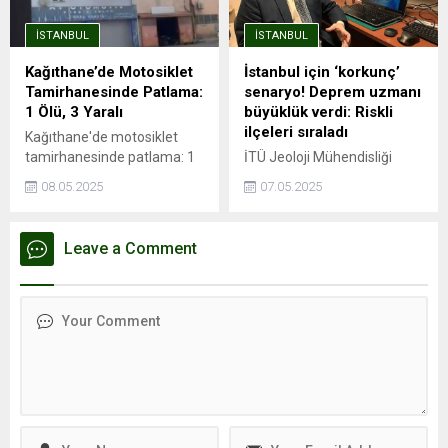
önceki yıla göre %41,49
Avrupa Yakası'nda önemli
artarak ortalama 26.490
aktarma istasyonları ile
İSTANBUL
İSTANBUL
TL’ye yükseldi. Ancak bu
entegrasyonu olan ve
genel artış trendinin aksine,
İstanbul Havalimanı'na ...
Kağıthane’de Motosiklet
İstanbul için ‘korkunç’
Kağıthane kiralık ve satılık
Tamirhanesinde Patlama:
senaryo! Deprem uzmanı
konut değer artışında
1 Ölü, 3 Yaralı
büyüklük verdi: Riskli
İstanbul’un en...
ilçeleri sıraladı
Kağıthane'de motosiklet
tamirhanesinde patlama: 1
İTÜ Jeoloji Mühendisliği
ölü, 3 yaralıPatlama
öğretim üyesi Prof. Dr. Cenk
08.05.2025
07.05.2025
esnasında depoda mahsur
Yaltırak, İstanbul’da
kaldı, hayatını
meydana gelen 6.2
kaybettiİSTANBUL - İstanbul
büyüklüğündeki depremi
Leave a Comment
Kağıthane'de motosiklet
değerlendirdi. Yaltırak,
tamirhanesinde kaynak
beklenen büyük depremin
esnasında patlama
en fazla 7.8 büyüklüğünde
meydana geldiği iddia edildi.
olacağını belirtti. Ayrıca
Patlama sonrası ...
İstanbul’daki deprem riski
en yüksek ve en düşük
ilçeleri de paylaştı.