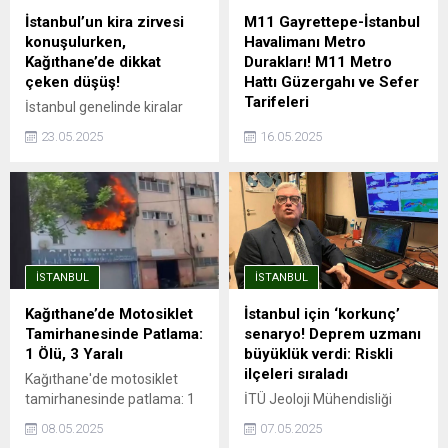
İstanbul’un kira zirvesi
M11 Gayrettepe-İstanbul
konuşulurken,
Havalimanı Metro
Kağıthane’de dikkat
Durakları! M11 Metro
çeken düşüş!
Hattı Güzergahı ve Sefer
Tarifeleri
İstanbul genelinde kiralar
rekor seviyelere ulaşırken,
İstanbul'da şehrin dört bir
23.05.2025
16.05.2025
Sarıyer, Beşiktaş ve Kadıköy
yanına hızlı ve güvenli
gibi ilçelerde ortalama kira
yolculuk imkanı sağlayan
90 bin TL’yi aşmış durumda.
metro hatları, aynı zamanda
Endeksa verilerine göre,
trafik sorununa da büyük
İstanbul’da kira fiyatları bir
ölçüde çözüm oluyor.
önceki yıla göre %41,49
Avrupa Yakası'nda önemli
artarak ortalama 26.490
aktarma istasyonları ile
İSTANBUL
İSTANBUL
TL’ye yükseldi. Ancak bu
entegrasyonu olan ve
genel artış trendinin aksine,
İstanbul Havalimanı'na ...
Kağıthane’de Motosiklet
İstanbul için ‘korkunç’
Kağıthane kiralık ve satılık
Tamirhanesinde Patlama:
senaryo! Deprem uzmanı
konut değer artışında
1 Ölü, 3 Yaralı
büyüklük verdi: Riskli
İstanbul’un en...
ilçeleri sıraladı
Kağıthane'de motosiklet
tamirhanesinde patlama: 1
İTÜ Jeoloji Mühendisliği
ölü, 3 yaralıPatlama
öğretim üyesi Prof. Dr. Cenk
08.05.2025
07.05.2025
esnasında depoda mahsur
Yaltırak, İstanbul’da