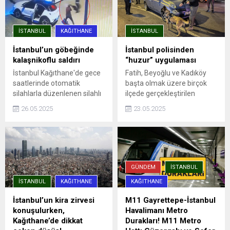
İSTANBUL
KAĞITHANE
İSTANBUL
İstanbul’un göbeğinde
İstanbul polisinden
kalaşnikoflu saldırı
“huzur” uygulaması
İstanbul Kağıthane'de gece
Fatih, Beyoğlu ve Kadıköy
saatlerinde otomatik
başta olmak üzere birçok
silahlarla düzenlenen silahlı
ilçede gerçekleştirilen
saldırıda, aracına ateş açılan
denetimlere, ilçe emniyet
26.05.2025
23.05.2025
Ümit Engin şans eseri yara
müdürlükleri, Asayiş, Özel
almadan kurtuldu. Saldırı anı
Harekat ve Trafik
güvenlik kamerasına
Denetleme şube
yansıdı.
müdürlüklerinden ekipler
katıldı. Uygulama
noktalarında durdurulan
GÜNDEM
İSTANBUL
araçlar detaylı ...
İSTANBUL
KAĞITHANE
KAĞITHANE
İstanbul’un kira zirvesi
M11 Gayrettepe-İstanbul
konuşulurken,
Havalimanı Metro
Kağıthane’de dikkat
Durakları! M11 Metro