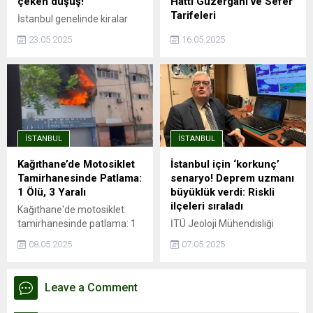
çeken düşüş!
Hattı Güzergahı ve Sefer
Tarifeleri
İstanbul genelinde kiralar
rekor seviyelere ulaşırken,
İstanbul'da şehrin dört bir
23.05.2025
16.05.2025
Sarıyer, Beşiktaş ve Kadıköy
yanına hızlı ve güvenli
gibi ilçelerde ortalama kira
yolculuk imkanı sağlayan
90 bin TL’yi aşmış durumda.
metro hatları, aynı zamanda
Endeksa verilerine göre,
trafik sorununa da büyük
İstanbul’da kira fiyatları bir
ölçüde çözüm oluyor.
önceki yıla göre %41,49
Avrupa Yakası'nda önemli
artarak ortalama 26.490
aktarma istasyonları ile
İSTANBUL
İSTANBUL
TL’ye yükseldi. Ancak bu
entegrasyonu olan ve
genel artış trendinin aksine,
İstanbul Havalimanı'na ...
Kağıthane’de Motosiklet
İstanbul için ‘korkunç’
Kağıthane kiralık ve satılık
Tamirhanesinde Patlama:
senaryo! Deprem uzmanı
konut değer artışında
1 Ölü, 3 Yaralı
büyüklük verdi: Riskli
İstanbul’un en...
ilçeleri sıraladı
Kağıthane'de motosiklet
tamirhanesinde patlama: 1
İTÜ Jeoloji Mühendisliği
ölü, 3 yaralıPatlama
öğretim üyesi Prof. Dr. Cenk
08.05.2025
07.05.2025
esnasında depoda mahsur
Yaltırak, İstanbul’da
kaldı, hayatını
meydana gelen 6.2
kaybettiİSTANBUL - İstanbul
büyüklüğündeki depremi
Leave a Comment
Kağıthane'de motosiklet
değerlendirdi. Yaltırak,
tamirhanesinde kaynak
beklenen büyük depremin