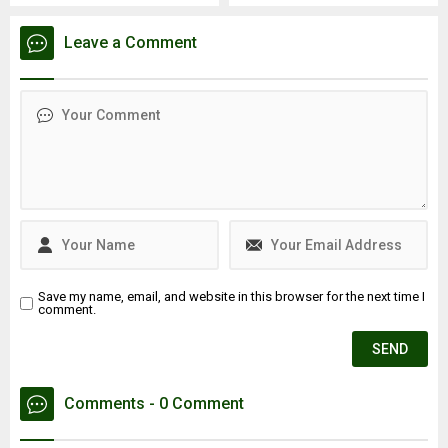
kaldı, hayatını
meydana gelen 6.2
kaybettiİSTANBUL - İstanbul
büyüklüğündeki depremi
Leave a Comment
Kağıthane'de motosiklet
değerlendirdi. Yaltırak,
tamirhanesinde kaynak
beklenen büyük depremin
esnasında patlama
en fazla 7.8 büyüklüğünde
meydana geldiği iddia edildi.
olacağını belirtti. Ayrıca
Patlama sonrası ...
İstanbul’daki deprem riski
en yüksek ve en düşük
ilçeleri de paylaştı.
Save my name, email, and website in this browser for the next time I
comment.
Comments - 0 Comment