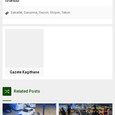
istanbul
Sakatlık
Savunma
Sezon
Stoper
Takım
,
,
,
,
Gazete Kagithane
Related Posts