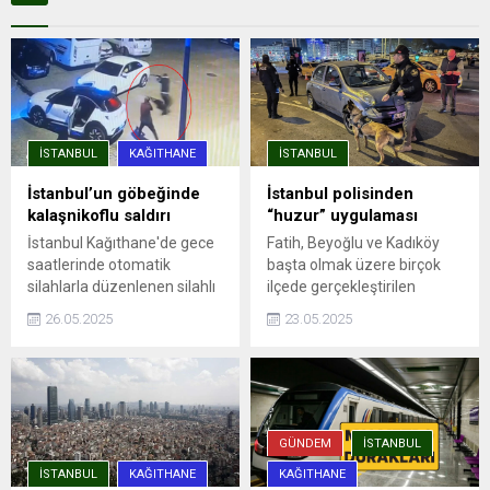
İSTANBUL
KAĞITHANE
İSTANBUL
İstanbul’un göbeğinde
İstanbul polisinden
kalaşnikoflu saldırı
“huzur” uygulaması
İstanbul Kağıthane'de gece
Fatih, Beyoğlu ve Kadıköy
saatlerinde otomatik
başta olmak üzere birçok
silahlarla düzenlenen silahlı
ilçede gerçekleştirilen
saldırıda, aracına ateş açılan
denetimlere, ilçe emniyet
26.05.2025
23.05.2025
Ümit Engin şans eseri yara
müdürlükleri, Asayiş, Özel
almadan kurtuldu. Saldırı anı
Harekat ve Trafik
güvenlik kamerasına
Denetleme şube
yansıdı.
müdürlüklerinden ekipler
katıldı. Uygulama
noktalarında durdurulan
GÜNDEM
İSTANBUL
araçlar detaylı ...
İSTANBUL
KAĞITHANE
KAĞITHANE