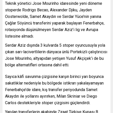
Teknik yönetici Jose Mourinho idaresinde yeni döneme
stoperde Rodrigo Becao, Alexander Djiku, Jayden
Oosterwolde, Samet Akaydın ve Serdar Yüce’nin yanına
Çağlar Söyüncü transferini yaparak başlayan Fenerbahçe,
rotasyonda düşünülmeyen Serdar Aziz’i lig ve Avrupa
listesine almadı.
Serdar Aziz dışında 3 kulvarda 5 stoper oyuncusuyla yola
çıkan sarı-lacivertlilerin dünyaca ünlü Portekizli çalıştırıcısı
Jose Mourinho, altyapıdan yetişen Yusuf Akçiçek’i de bu
bölge alternatifleri ortasına dahil etti.
Sayıca kâfi savunma çizgisine karşın birinci yarı boyunca
sakatlıklar nedeniyle bu bölgede istikrarı yakalayamayan
Fenerbahçe’de idare, kış transfer periyodunda Samet
Akaydın ile yollarını ayırırken, Milan Skriniar ve Diego
Carlos destekleriyle stoper çizgisini güçlendirdi.
Yapılan transferlerin akabinde Ziraat Türkiye Kupası B