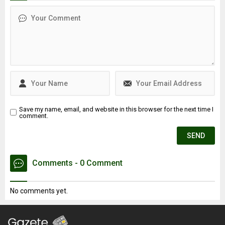
esnasında patlama
en fazla 7.8 büyüklüğünde
meydana geldiği iddia edildi.
olacağını belirtti. Ayrıca
Patlama sonrası ...
İstanbul’daki deprem riski
en yüksek ve en düşük
ilçeleri de paylaştı.
Save my name, email, and website in this browser for the next time I
comment.
Comments - 0 Comment
No comments yet.