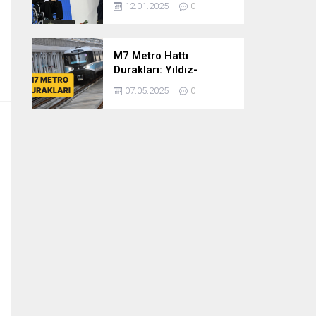
12.01.2025
0
dönem
cumhurbaşkanlığına
var mısınız
M7 Metro Hattı
Durakları: Yıldız-
Mahmutbey Metro Hattı
07.05.2025
0
Güzergahı ve Sefer
Tarifeleri