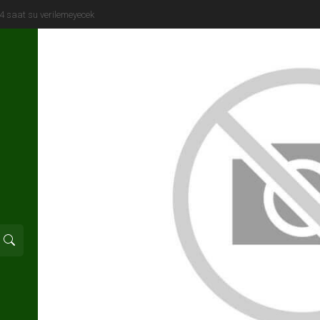
M” ve “U” logolu metroların farkı…