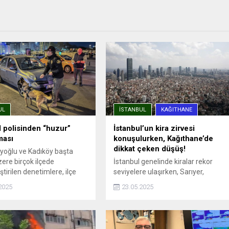
UL
İSTANBUL
KAĞITHANE
l polisinden “huzur”
İstanbul’un kira zirvesi
ması
konuşulurken, Kağıthane’de
dikkat çeken düşüş!
eyoğlu ve Kadıköy başta
ere birçok ilçede
İstanbul genelinde kiralar rekor
tirilen denetimlere, ilçe
seviyelere ulaşırken, Sarıyer,
müdürlükleri, Asayiş, Özel
Beşiktaş ve Kadıköy gibi ilçelerde
2025
23.05.2025
ve Trafik Denetleme şube
ortalama kira 90 bin TL’yi aşmış
erinden ekipler katıldı.
durumda. Endeksa verilerine göre,
a noktalarında durdurulan
İstanbul’da kira fiyatları bir önceki
taylı ...
yıla göre %41,49 artarak ortalama