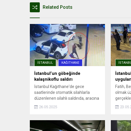
Related Posts
İSTANBUL
KAĞITHANE
İSTANB
İstanbul’un göbeğinde
İstanbu
kalaşnikoflu saldırı
uygula
İstanbul Kağıthane'de gece
Fatih, B
saatlerinde otomatik silahlarla
olmak üz
düzenlenen silahlı saldırıda, aracına
gerçekleş
ateş açılan Ümit Engin şans eseri
emniyet 
26.05.2025
23.05.
yara almadan kurtuldu. Saldırı anı
Harekat 
güvenlik kamerasına yansıdı.
müdürlükl
Uygulam
araçlar de