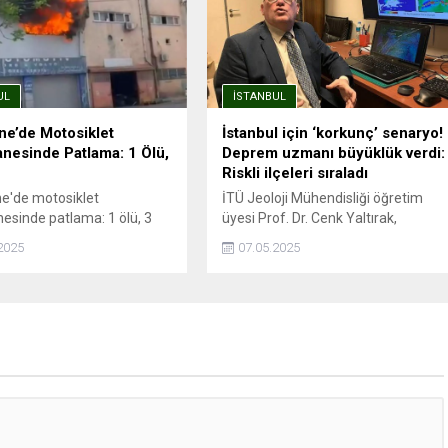
26.490 TL’ye yükseldi. Ancak bu
genel artış trendinin aksine,
Kağıthane kiralık ve satılık konut
değer artışında İstanbul’un en...
UL
İSTANBUL
ne’de Motosiklet
İstanbul için ‘korkunç’ senaryo!
nesinde Patlama: 1 Ölü,
Deprem uzmanı büyüklük verdi:
Riskli ilçeleri sıraladı
e'de motosiklet
İTÜ Jeoloji Mühendisliği öğretim
esinde patlama: 1 ölü, 3
üyesi Prof. Dr. Cenk Yaltırak,
atlama esnasında depoda
İstanbul’da meydana gelen 6.2
2025
07.05.2025
aldı, hayatını
büyüklüğündeki depremi
İSTANBUL - İstanbul
değerlendirdi. Yaltırak, beklenen
e'de motosiklet
büyük depremin en fazla 7.8
nesinde kaynak esnasında
büyüklüğünde olacağını belirtti.
meydana geldiği iddia
Ayrıca İstanbul’daki deprem riski en
atlama sonrası ...
yüksek ve en düşük ilçeleri de
paylaştı.