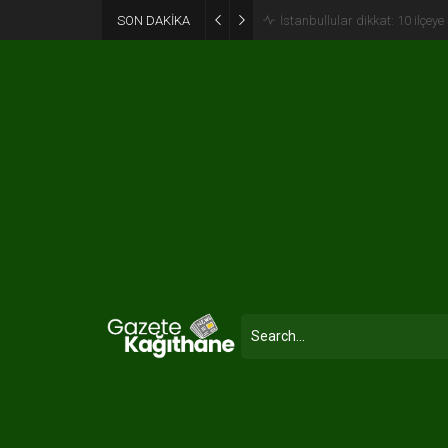
SON DAKİKA
Binerken dikkat: İstanbul’da “