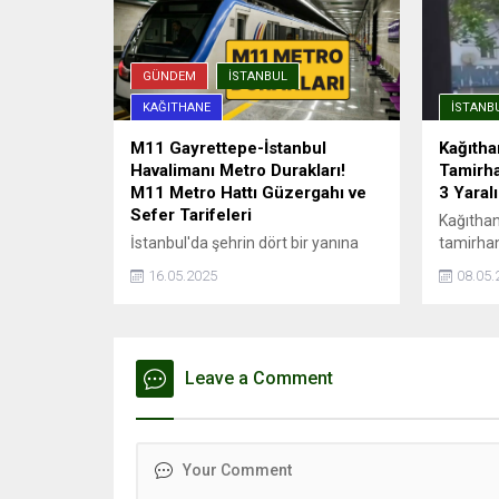
GÜNDEM
İSTANBUL
KAĞITHANE
İSTANB
M11 Gayrettepe-İstanbul
Kağıtha
Havalimanı Metro Durakları!
Tamirha
M11 Metro Hattı Güzergahı ve
3 Yaralı
Sefer Tarifeleri
Kağıthan
İstanbul'da şehrin dört bir yanına
tamirhan
hızlı ve güvenli yolculuk imkanı
yaralıP
16.05.2025
08.05.
sağlayan metro hatları, aynı
mahsur k
zamanda trafik sorununa da büyük
kaybetti
ölçüde çözüm oluyor. Avrupa
Kağıthan
Yakası'nda önemli aktarma
tamirha
istasyonları ile entegrasyonu olan
Leave a Comment
patlama 
ve İstanbul Havalimanı'na ...
edildi. P