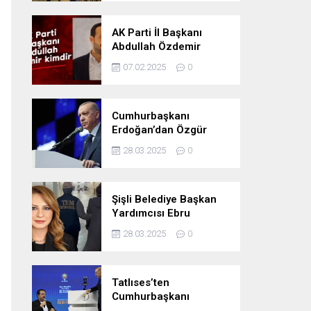
Oldu
AK Parti İl Başkanı
Abdullah Özdemir
kimdir
07.02.2025
0
Cumhurbaşkanı
Erdoğan’dan Özgür
Özel’e tepki: ‘Siyasi
28.03.2025
0
mandacılık talep ediyor’
Şişli Belediye Başkan
Yardımcısı Ebru
Özdemir tutuklandı
28.03.2025
0
Tatlıses’ten
Cumhurbaşkanı
Erdoğan’a: Önümüzdeki