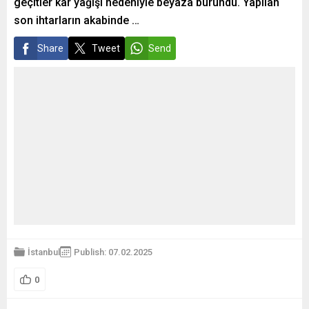
geçitler kar yağışı nedeniyle beyaza büründü. Yapılan
son ihtarların akabinde …
Share
Tweet
Send
İstanbul
Publish: 07.02.2025
0