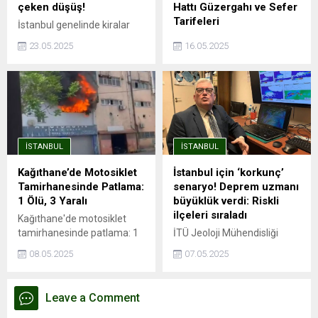
çeken düşüş!
Hattı Güzergahı ve Sefer
Tarifeleri
İstanbul genelinde kiralar
rekor seviyelere ulaşırken,
İstanbul'da şehrin dört bir
23.05.2025
16.05.2025
Sarıyer, Beşiktaş ve Kadıköy
yanına hızlı ve güvenli
gibi ilçelerde ortalama kira
yolculuk imkanı sağlayan
90 bin TL’yi aşmış durumda.
metro hatları, aynı zamanda
Endeksa verilerine göre,
trafik sorununa da büyük
İstanbul’da kira fiyatları bir
ölçüde çözüm oluyor.
önceki yıla göre %41,49
Avrupa Yakası'nda önemli
artarak ortalama 26.490
aktarma istasyonları ile
İSTANBUL
İSTANBUL
TL’ye yükseldi. Ancak bu
entegrasyonu olan ve
genel artış trendinin aksine,
İstanbul Havalimanı'na ...
Kağıthane’de Motosiklet
İstanbul için ‘korkunç’
Kağıthane kiralık ve satılık
Tamirhanesinde Patlama:
senaryo! Deprem uzmanı
konut değer artışında
1 Ölü, 3 Yaralı
büyüklük verdi: Riskli
İstanbul’un en...
ilçeleri sıraladı
Kağıthane'de motosiklet
tamirhanesinde patlama: 1
İTÜ Jeoloji Mühendisliği
ölü, 3 yaralıPatlama
öğretim üyesi Prof. Dr. Cenk
08.05.2025
07.05.2025
esnasında depoda mahsur
Yaltırak, İstanbul’da
kaldı, hayatını
meydana gelen 6.2
kaybettiİSTANBUL - İstanbul
büyüklüğündeki depremi
Leave a Comment
Kağıthane'de motosiklet
değerlendirdi. Yaltırak,
tamirhanesinde kaynak
beklenen büyük depremin