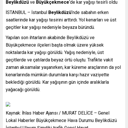
Beylikdüzü
ve
Büyükçekmece
‘de kar yağışı tesirli oldu
İSTANBUL – İstanbul
Beylikdüzü
‘nde sabahın erken
saatlerinde kar yağışı tesirini arttırdı. Yol kenarları ve üst
geçitler kar yağışı nedeniyle beyaza büründü.
Yapılan son ihtarların akabinde Beylikdüzü ve
Büyükçekmece ilçeleri başta olmak üzere yüksek
noktalarda kar yağışı görüldü. Yağış nedeniyle, üst
geçitlerde ve çatılarda beyaz örtü oluştu. Trafikte vakit
zaman aksamalar yaşanırken, kar küreme araçlarının da yol
kenarlarında mümkün durumlara karşı hazır vaziyette
beklediği görüldü. Kar yağışının gün içinde aralıklarla
yağacağı görüldü.
Kaynak: İhlas Haber Ajansı / MURAT DELİCE – Genel
Lokal Haberler Büyükçekmece Hava Durumu Beylikdüzü
İstanbul Ulaşım Şimdiki trafik Genel Hayat