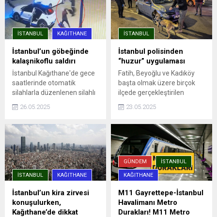
İSTANBUL
KAĞITHANE
İSTANBUL
İstanbul’un göbeğinde
İstanbul polisinden
kalaşnikoflu saldırı
“huzur” uygulaması
İstanbul Kağıthane'de gece
Fatih, Beyoğlu ve Kadıköy
saatlerinde otomatik
başta olmak üzere birçok
silahlarla düzenlenen silahlı
ilçede gerçekleştirilen
saldırıda, aracına ateş açılan
denetimlere, ilçe emniyet
26.05.2025
23.05.2025
Ümit Engin şans eseri yara
müdürlükleri, Asayiş, Özel
almadan kurtuldu. Saldırı anı
Harekat ve Trafik
güvenlik kamerasına
Denetleme şube
yansıdı.
müdürlüklerinden ekipler
katıldı. Uygulama
noktalarında durdurulan
GÜNDEM
İSTANBUL
araçlar detaylı ...
İSTANBUL
KAĞITHANE
KAĞITHANE
İstanbul’un kira zirvesi
M11 Gayrettepe-İstanbul
konuşulurken,
Havalimanı Metro
Kağıthane’de dikkat
Durakları! M11 Metro