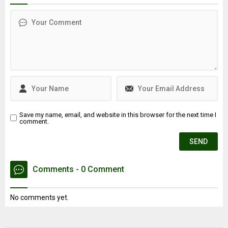
esnasında patlama
en fazla 7.8 büyüklüğünde
meydana geldiği iddia edildi.
olacağını belirtti. Ayrıca
Patlama sonrası ...
İstanbul’daki deprem riski
en yüksek ve en düşük
ilçeleri de paylaştı.
Save my name, email, and website in this browser for the next time I
comment.
Comments - 0 Comment
No comments yet.