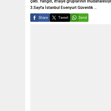
çıktı. Yangın, itfaiye gruplarının müdahales
3.Sayfa İstanbul Esenyurt Güvenlik …
Share
Tweet
Send