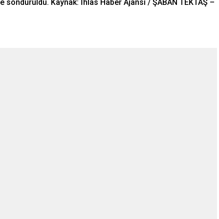
iyle söndürüldü. Kaynak: İhlas Haber Ajansı / ŞABAN TEKTAŞ –