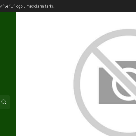
M” ve “U” logolu metroların farkı…