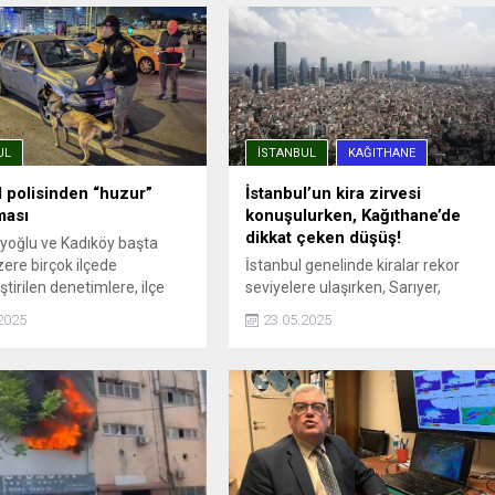
UL
İSTANBUL
KAĞITHANE
l polisinden “huzur”
İstanbul’un kira zirvesi
ması
konuşulurken, Kağıthane’de
dikkat çeken düşüş!
eyoğlu ve Kadıköy başta
ere birçok ilçede
İstanbul genelinde kiralar rekor
tirilen denetimlere, ilçe
seviyelere ulaşırken, Sarıyer,
müdürlükleri, Asayiş, Özel
Beşiktaş ve Kadıköy gibi ilçelerde
2025
23.05.2025
ve Trafik Denetleme şube
ortalama kira 90 bin TL’yi aşmış
erinden ekipler katıldı.
durumda. Endeksa verilerine göre,
a noktalarında durdurulan
İstanbul’da kira fiyatları bir önceki
taylı ...
yıla göre %41,49 artarak ortalama
26.490 TL’ye yükseldi. Ancak bu
genel artış trendinin aksine,
Kağıthane kiralık ve satılık konut
değer artışında İstanbul’un en...