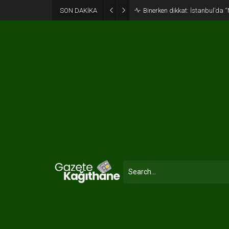
SON DAKİKA
Binerken dikkat: İstanbul’da “