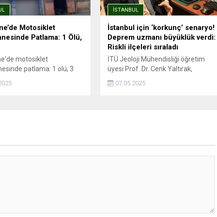
UL
İSTANBUL
ne’de Motosiklet
İstanbul için ‘korkunç’ senaryo!
nesinde Patlama: 1 Ölü,
Deprem uzmanı büyüklük verdi:
Riskli ilçeleri sıraladı
e'de motosiklet
İTÜ Jeoloji Mühendisliği öğretim
esinde patlama: 1 ölü, 3
üyesi Prof. Dr. Cenk Yaltırak,
atlama esnasında depoda
İstanbul’da meydana gelen 6.2
2025
07.05.2025
aldı, hayatını
büyüklüğündeki depremi
İSTANBUL - İstanbul
değerlendirdi. Yaltırak, beklenen
e'de motosiklet
büyük depremin en fazla 7.8
nesinde kaynak esnasında
büyüklüğünde olacağını belirtti.
meydana geldiği iddia
Ayrıca İstanbul’daki deprem riski en
atlama sonrası ...
yüksek ve en düşük ilçeleri de
paylaştı.