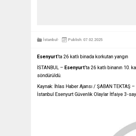
İstanbul
Publish: 07.02.2025
Esenyurt
‘ta 26 katlı binada korkutan yangın
İSTANBUL –
Esenyurt
‘ta 26 katlı binanın 10. k
söndürüldü.
Kaynak: İhlas Haber Ajansı / ŞABAN TEKTAŞ –
İstanbul Esenyurt Güvenlik Olaylar İtfaiye 3-s