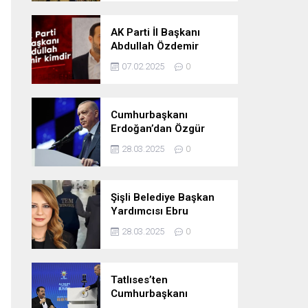
Oldu
AK Parti İl Başkanı
Abdullah Özdemir
kimdir
07.02.2025
0
Cumhurbaşkanı
Erdoğan’dan Özgür
Özel’e tepki: ‘Siyasi
28.03.2025
0
mandacılık talep ediyor’
Şişli Belediye Başkan
Yardımcısı Ebru
Özdemir tutuklandı
28.03.2025
0
Tatlıses’ten
Cumhurbaşkanı
Erdoğan’a: Önümüzdeki