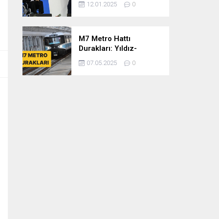
12.01.2025
0
dönem
cumhurbaşkanlığına
var mısınız
M7 Metro Hattı
Durakları: Yıldız-
Mahmutbey Metro Hattı
07.05.2025
0
Güzergahı ve Sefer
Tarifeleri