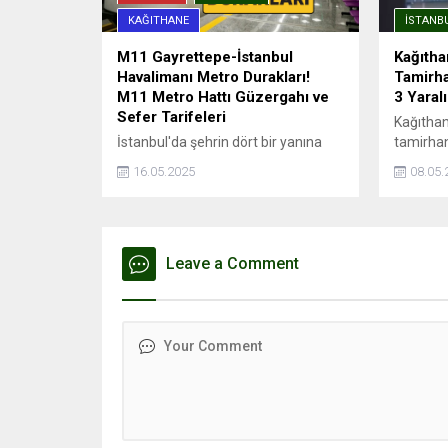
KAĞITHANE
İSTANB
M11 Gayrettepe-İstanbul
Kağıtha
Havalimanı Metro Durakları!
Tamirha
M11 Metro Hattı Güzergahı ve
3 Yaralı
Sefer Tarifeleri
Kağıthan
İstanbul'da şehrin dört bir yanına
tamirhan
hızlı ve güvenli yolculuk imkanı
yaralıP
16.05.2025
08.05.
sağlayan metro hatları, aynı
mahsur k
zamanda trafik sorununa da büyük
kaybetti
ölçüde çözüm oluyor. Avrupa
Kağıthan
Yakası'nda önemli aktarma
tamirha
istasyonları ile entegrasyonu olan
Leave a Comment
patlama 
ve İstanbul Havalimanı'na ...
edildi. P