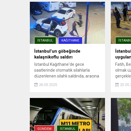
İSTANBUL
KAĞITHANE
İSTANB
İstanbul’un göbeğinde
İstanbu
kalaşnikoflu saldırı
uygula
İstanbul Kağıthane'de gece
Fatih, B
saatlerinde otomatik silahlarla
olmak üz
düzenlenen silahlı saldırıda, aracına
gerçekleş
ateş açılan Ümit Engin şans eseri
emniyet 
26.05.2025
23.05.
yara almadan kurtuldu. Saldırı anı
Harekat 
güvenlik kamerasına yansıdı.
müdürlükl
Uygulam
araçlar de
GÜNDEM
İSTANBUL