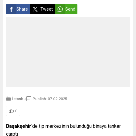
Share
Tweet
Send
İstanbul
Publish: 07.02.2025
0
Başakşehir
‘de tıp merkezinin bulunduğu binaya tanker
çarptı