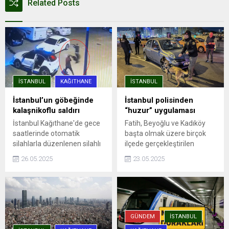
Related Posts
İSTANBUL
KAĞITHANE
İSTANBUL
İstanbul’un göbeğinde
İstanbul polisinden
kalaşnikoflu saldırı
“huzur” uygulaması
İstanbul Kağıthane'de gece
Fatih, Beyoğlu ve Kadıköy
saatlerinde otomatik
başta olmak üzere birçok
silahlarla düzenlenen silahlı
ilçede gerçekleştirilen
saldırıda, aracına ateş açılan
denetimlere, ilçe emniyet
26.05.2025
23.05.2025
Ümit Engin şans eseri yara
müdürlükleri, Asayiş, Özel
almadan kurtuldu. Saldırı anı
Harekat ve Trafik
güvenlik kamerasına
Denetleme şube
yansıdı.
müdürlüklerinden ekipler
katıldı. Uygulama
noktalarında durdurulan
GÜNDEM
İSTANBUL
araçlar detaylı ...