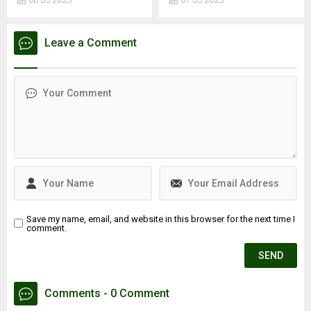
esnasında depoda mahsur
Yaltırak, İstanbul’da
kaldı, hayatını
meydana gelen 6.2
kaybettiİSTANBUL - İstanbul
büyüklüğündeki depremi
Leave a Comment
Kağıthane'de motosiklet
değerlendirdi. Yaltırak,
tamirhanesinde kaynak
beklenen büyük depremin
esnasında patlama
en fazla 7.8 büyüklüğünde
meydana geldiği iddia edildi.
olacağını belirtti. Ayrıca
Patlama sonrası ...
İstanbul’daki deprem riski
en yüksek ve en düşük
ilçeleri de paylaştı.
Save my name, email, and website in this browser for the next time I
comment.
Comments - 0 Comment