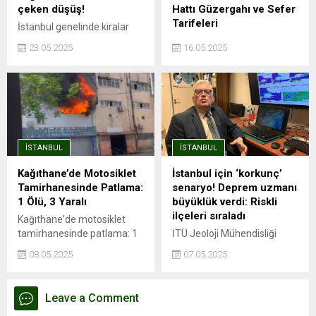
çeken düşüş!
Hattı Güzergahı ve Sefer
Tarifeleri
İstanbul genelinde kiralar
rekor seviyelere ulaşırken,
İstanbul'da şehrin dört bir
23.05.2025
16.05.2025
Sarıyer, Beşiktaş ve Kadıköy
yanına hızlı ve güvenli
gibi ilçelerde ortalama kira
yolculuk imkanı sağlayan
90 bin TL’yi aşmış durumda.
metro hatları, aynı zamanda
Endeksa verilerine göre,
trafik sorununa da büyük
İstanbul’da kira fiyatları bir
ölçüde çözüm oluyor.
önceki yıla göre %41,49
Avrupa Yakası'nda önemli
artarak ortalama 26.490
aktarma istasyonları ile
İSTANBUL
İSTANBUL
TL’ye yükseldi. Ancak bu
entegrasyonu olan ve
genel artış trendinin aksine,
İstanbul Havalimanı'na ...
Kağıthane’de Motosiklet
İstanbul için ‘korkunç’
Kağıthane kiralık ve satılık
Tamirhanesinde Patlama:
senaryo! Deprem uzmanı
konut değer artışında
1 Ölü, 3 Yaralı
büyüklük verdi: Riskli
İstanbul’un en...
ilçeleri sıraladı
Kağıthane'de motosiklet
tamirhanesinde patlama: 1
İTÜ Jeoloji Mühendisliği
ölü, 3 yaralıPatlama
öğretim üyesi Prof. Dr. Cenk
08.05.2025
07.05.2025
esnasında depoda mahsur
Yaltırak, İstanbul’da
kaldı, hayatını
meydana gelen 6.2
kaybettiİSTANBUL - İstanbul
büyüklüğündeki depremi
Leave a Comment
Kağıthane'de motosiklet
değerlendirdi. Yaltırak,