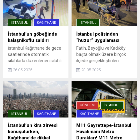
İSTANBUL
KAĞITHANE
İSTANBUL
İstanbul’un göbeğinde
İstanbul polisinden
kalaşnikoflu saldırı
“huzur” uygulaması
İstanbul Kağıthane'de gece
Fatih, Beyoğlu ve Kadıköy
saatlerinde otomatik
başta olmak üzere birçok
silahlarla düzenlenen silahlı
ilçede gerçekleştirilen
saldırıda, aracına ateş açılan
denetimlere, ilçe emniyet
26.05.2025
23.05.2025
Ümit Engin şans eseri yara
müdürlükleri, Asayiş, Özel
almadan kurtuldu. Saldırı anı
Harekat ve Trafik
güvenlik kamerasına
Denetleme şube
yansıdı.
müdürlüklerinden ekipler
katıldı. Uygulama
noktalarında durdurulan
GÜNDEM
İSTANBUL
araçlar detaylı ...
İSTANBUL
KAĞITHANE
KAĞITHANE
İstanbul’un kira zirvesi
M11 Gayrettepe-İstanbul
konuşulurken,
Havalimanı Metro
Kağıthane’de dikkat
Durakları! M11 Metro