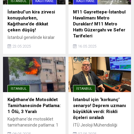
İSTANBUL
KAĞITHANE
KAĞITHANE
İstanbul’un kira zirvesi
M11 Gayrettepe-İstanbul
konuşulurken,
Havalimanı Metro
Kağıthane’de dikkat
Durakları! M11 Metro
çeken düşüş!
Hattı Güzergahı ve Sefer
Tarifeleri
İstanbul genelinde kiralar
rekor seviyelere ulaşırken,
İstanbul'da şehrin dört bir
23.05.2025
16.05.2025
Sarıyer, Beşiktaş ve Kadıköy
yanına hızlı ve güvenli
gibi ilçelerde ortalama kira
yolculuk imkanı sağlayan
90 bin TL’yi aşmış durumda.
metro hatları, aynı zamanda
Endeksa verilerine göre,
trafik sorununa da büyük
İstanbul’da kira fiyatları bir
ölçüde çözüm oluyor.
önceki yıla göre %41,49
Avrupa Yakası'nda önemli
artarak ortalama 26.490
aktarma istasyonları ile
İSTANBUL
İSTANBUL
TL’ye yükseldi. Ancak bu
entegrasyonu olan ve
genel artış trendinin aksine,
İstanbul Havalimanı'na ...
Kağıthane’de Motosiklet
İstanbul için ‘korkunç’
Kağıthane kiralık ve satılık
Tamirhanesinde Patlama:
senaryo! Deprem uzmanı
konut değer artışında
1 Ölü, 3 Yaralı
büyüklük verdi: Riskli
İstanbul’un en...
ilçeleri sıraladı
Kağıthane'de motosiklet
tamirhanesinde patlama: 1
İTÜ Jeoloji Mühendisliği
ölü, 3 yaralıPatlama
öğretim üyesi Prof. Dr. Cenk
08.05.2025
07.05.2025