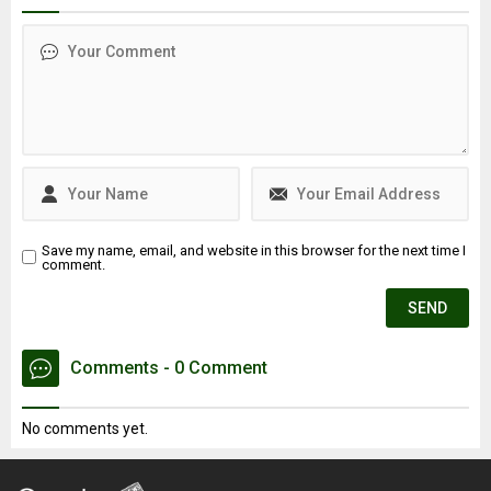
tamirhanesinde kaynak
beklenen büyük depremin
esnasında patlama
en fazla 7.8 büyüklüğünde
meydana geldiği iddia edildi.
olacağını belirtti. Ayrıca
Patlama sonrası ...
İstanbul’daki deprem riski
en yüksek ve en düşük
ilçeleri de paylaştı.
Save my name, email, and website in this browser for the next time I
comment.
Comments - 0 Comment
No comments yet.