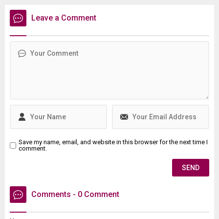
kaldı, hayatını
meydana gelen 6.2
kaybettiİSTANBUL - İstanbul
büyüklüğündeki depremi
Leave a Comment
Kağıthane'de motosiklet
değerlendirdi. Yaltırak,
tamirhanesinde kaynak
beklenen büyük depremin
esnasında patlama
en fazla 7.8 büyüklüğünde
meydana geldiği iddia edildi.
olacağını belirtti. Ayrıca
Patlama sonrası ...
İstanbul’daki deprem riski
en yüksek ve en düşük
ilçeleri de paylaştı.
Save my name, email, and website in this browser for the next time I
comment.
Comments - 0 Comment