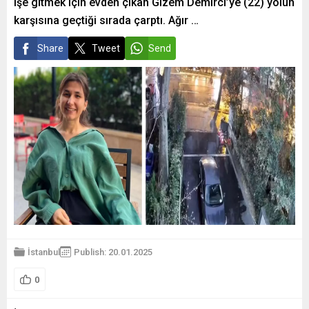
işe gitmek için evden çıkan Gizem Demirci’ye (22) yolun
karşısına geçtiği sırada çarptı. Ağır …
Share
Tweet
Send
İstanbul
Publish: 20.01.2025
0