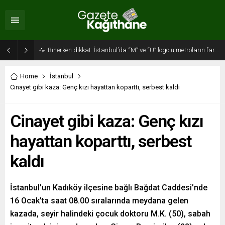
Binerken dikkat: İstanbul’da “M” ve “U” logolu metroların farkı…
Home
İstanbul
Cinayet gibi kaza: Genç kızı hayattan koparttı, serbest kaldı
Cinayet gibi kaza: Genç kızı
hayattan koparttı, serbest
kaldı
İstanbul’un Kadıköy ilçesine bağlı Bağdat Caddesi’nde
16 Ocak’ta saat 08.00 sıralarında meydana gelen
kazada, seyir halindeki çocuk doktoru M.K. (50), sabah