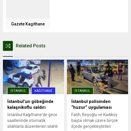
Gazete Kagithane
Related Posts
İSTANBUL
KAĞITHANE
İSTANBUL
İstanbul’un göbeğinde
İstanbul polisinden
kalaşnikoflu saldırı
“huzur” uygulaması
İstanbul Kağıthane'de gece
Fatih, Beyoğlu ve Kadıköy
saatlerinde otomatik
başta olmak üzere birçok
silahlarla düzenlenen silahlı
ilçede gerçekleştirilen