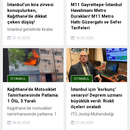
İstanbul’un kira zirvesi
M11 Gayrettepe-İstanbul
konuşulurken,
Havalimanı Metro
Kağıthane’de dikkat
Durakları! M11 Metro
çeken düşüş!
Hattı Güzergahı ve Sefer
Tarifeleri
İstanbul genelinde kiralar
rekor seviyelere ulaşırken,
İstanbul'da şehrin dört bir
23.05.2025
16.05.2025
Sarıyer, Beşiktaş ve Kadıköy
yanına hızlı ve güvenli
gibi ilçelerde ortalama kira
yolculuk imkanı sağlayan
90 bin TL’yi aşmış durumda.
metro hatları, aynı zamanda
Endeksa verilerine göre,
trafik sorununa da büyük
İstanbul’da kira fiyatları bir
ölçüde çözüm oluyor.
önceki yıla göre %41,49
Avrupa Yakası'nda önemli
artarak ortalama 26.490
aktarma istasyonları ile
İSTANBUL
İSTANBUL
TL’ye yükseldi. Ancak bu
entegrasyonu olan ve
genel artış trendinin aksine,
İstanbul Havalimanı'na ...
Kağıthane’de Motosiklet
İstanbul için ‘korkunç’
Kağıthane kiralık ve satılık
Tamirhanesinde Patlama:
senaryo! Deprem uzmanı
konut değer artışında
1 Ölü, 3 Yaralı
büyüklük verdi: Riskli
İstanbul’un en...
ilçeleri sıraladı
Kağıthane'de motosiklet
tamirhanesinde patlama: 1
İTÜ Jeoloji Mühendisliği
ölü, 3 yaralıPatlama
öğretim üyesi Prof. Dr. Cenk
08.05.2025
07.05.2025
esnasında depoda mahsur
Yaltırak, İstanbul’da