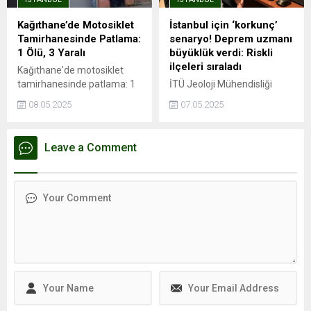
TL’ye yükseldi. Ancak bu
entegrasyonu olan ve
genel artış trendinin aksine,
İstanbul Havalimanı'na ...
Kağıthane’de Motosiklet
İstanbul için ‘korkunç’
Kağıthane kiralık ve satılık
Tamirhanesinde Patlama:
senaryo! Deprem uzmanı
konut değer artışında
1 Ölü, 3 Yaralı
büyüklük verdi: Riskli
İstanbul’un en...
ilçeleri sıraladı
Kağıthane'de motosiklet
tamirhanesinde patlama: 1
İTÜ Jeoloji Mühendisliği
ölü, 3 yaralıPatlama
öğretim üyesi Prof. Dr. Cenk
08.05.2025
07.05.2025
esnasında depoda mahsur
Yaltırak, İstanbul’da
kaldı, hayatını
meydana gelen 6.2
kaybettiİSTANBUL - İstanbul
büyüklüğündeki depremi
Leave a Comment
Kağıthane'de motosiklet
değerlendirdi. Yaltırak,
tamirhanesinde kaynak
beklenen büyük depremin
esnasında patlama
en fazla 7.8 büyüklüğünde
meydana geldiği iddia edildi.
olacağını belirtti. Ayrıca
Patlama sonrası ...
İstanbul’daki deprem riski
en yüksek ve en düşük
ilçeleri de paylaştı.