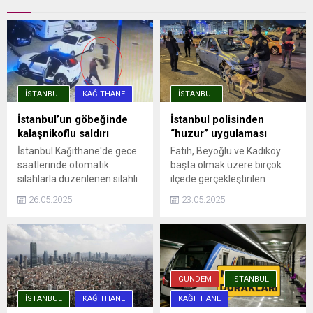
İSTANBUL
KAĞITHANE
İSTANBUL
İstanbul’un göbeğinde
İstanbul polisinden
kalaşnikoflu saldırı
“huzur” uygulaması
İstanbul Kağıthane'de gece
Fatih, Beyoğlu ve Kadıköy
saatlerinde otomatik
başta olmak üzere birçok
silahlarla düzenlenen silahlı
ilçede gerçekleştirilen
saldırıda, aracına ateş açılan
denetimlere, ilçe emniyet
26.05.2025
23.05.2025
Ümit Engin şans eseri yara
müdürlükleri, Asayiş, Özel
almadan kurtuldu. Saldırı anı
Harekat ve Trafik
güvenlik kamerasına
Denetleme şube
yansıdı.
müdürlüklerinden ekipler
katıldı. Uygulama
noktalarında durdurulan
GÜNDEM
İSTANBUL
araçlar detaylı ...
İSTANBUL
KAĞITHANE
KAĞITHANE