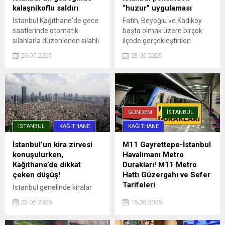
kalaşnikoflu saldırı
“huzur” uygulaması
İstanbul Kağıthane'de gece
Fatih, Beyoğlu ve Kadıköy
saatlerinde otomatik
başta olmak üzere birçok
silahlarla düzenlenen silahlı
ilçede gerçekleştirilen
saldırıda, aracına ateş açılan
denetimlere, ilçe emniyet
26.05.2025
23.05.2025
Ümit Engin şans eseri yara
müdürlükleri, Asayiş, Özel
almadan kurtuldu. Saldırı anı
Harekat ve Trafik
güvenlik kamerasına
Denetleme şube
yansıdı.
müdürlüklerinden ekipler
katıldı. Uygulama
noktalarında durdurulan
GÜNDEM
İSTANBUL
araçlar detaylı ...
İSTANBUL
KAĞITHANE
KAĞITHANE
İstanbul’un kira zirvesi
M11 Gayrettepe-İstanbul
konuşulurken,
Havalimanı Metro
Kağıthane’de dikkat
Durakları! M11 Metro
çeken düşüş!
Hattı Güzergahı ve Sefer
Tarifeleri
İstanbul genelinde kiralar
rekor seviyelere ulaşırken,
İstanbul'da şehrin dört bir
23.05.2025
16.05.2025
Sarıyer, Beşiktaş ve Kadıköy
yanına hızlı ve güvenli
gibi ilçelerde ortalama kira
yolculuk imkanı sağlayan