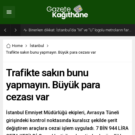
Binerken dikkat: İstanbul’da “M” ve “U” logolu metroların farkı…
Home
İstanbul
Trafikte sakın bunu yapmayın. Büyük para cezası var
Trafikte sakın bunu
yapmayın. Büyük para
cezası var
İstanbul Emniyet Müdürlüğü ekipleri, Avrasya Tüneli
girişindeki kontrol noktasında kuralsız şekilde şerit
değiştiren araçlara cezai işlem uyguladı. 7 BİN 944 LİRA