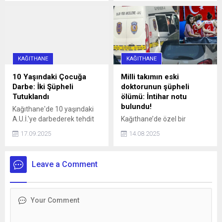
geçerli olmayacak haberi,
13 yaşındaki iki kişi, çocuğu
aradaki farkı merak ettirdi.
darbettikleri gerekçesiyle
İşte, logoların anlamı ve
tutuklandı.
farkı...
KAĞITHANE
KAĞITHANE
10 Yaşındaki Çocuğa
Milli takımın eski
Darbe: İki Şüpheli
doktorunun şüpheli
Tutuklandı
ölümü: İntihar notu
bulundu!
Kağıthane'de 10 yaşındaki
A.U.İ.'ye darbederek tehdit
Kağıthane’de özel bir
eden ve kaçmaya çalışırken
hastanede Acil Tıp Uzmanı
17.09.2025
14.08.2025
bir aracın çarpmasına neden
olarak görev yapan doktor
olan 16 yaşındaki İ.H.K. ve 13
Sedanur Bağdigen (35)
yaşındaki E.S. gözaltına
yaşadığı rezidanstaki
Leave a Comment
alındı. Şüpheliler, adliyeye
dairenin yatak odasında ölü
sevk edilerek tutuklandı.
bulundu. Bir dönem Kadın
Basketbol Milli Takımının
doktorluğunu yaptığı da
öğrenilen Bağdigen’in
ölümüne ilişkin soruşturma