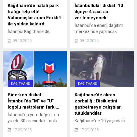
Kağıthane’de hatalı park
İstanbullular dikkat: 10
trafiği felç etti!
ilçeye 4 saat su
Vatandaşlar aracı Forklift
verilemeyecek
ile yoldan kaldırdı
İstanbul'da enerji dağıtım
İstanbul Kağıthane'de,
merkezinde yapılacak
Sarıgöl Caddesi üzerinde
çalışmalar nedeniyle yarın
09.12.2025
09.12.2025
saat 16.00 sularında 34 SS
10 ilçeye 4 saat su
0010 plakalı bir otomobil,
verilemeyecek.
hatalı park nedeniyle
caddeyi araç trafiğine
kapattı. Araç sürücüleri ile
halk otobüsündeki
yurttaşlar, uzun bir süre
KAĞITHANE
KAĞITHANE
aracın sürücüsüne
ulaşmaya ...
Binerken dikkat:
Kağıthane’de akran
İstanbul’da “M” ve “U”
zorbalığı: Bisikletini
logolu metroların farkı…
gasbetmeye çalıştılar,
tutuklandılar
İstanbul'da yürürlüğe giren
yüzde 30 oranındaki toplu
Kağıthane'de 10 yaşındaki
ulaşım zammı, 'U' logolu
çocuğun bisikletini
17.09.2025
17.09.2025
metrolar ve Marmaray'da
gasbetmeye çalışan 16 ve