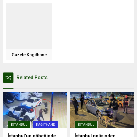
Gazete Kagithane
Related Posts
İSTANBUL
KAĞITHANE
İSTANBUL
İstanbul’un göbeğinde
İstanbul polisinden