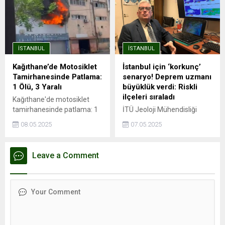
90 bin TL’yi aşmış durumda.
metro hatları, aynı zamanda
Endeksa verilerine göre,
trafik sorununa da büyük
İstanbul’da kira fiyatları bir
ölçüde çözüm oluyor.
önceki yıla göre %41,49
Avrupa Yakası'nda önemli
artarak ortalama 26.490
aktarma istasyonları ile
İSTANBUL
İSTANBUL
TL’ye yükseldi. Ancak bu
entegrasyonu olan ve
genel artış trendinin aksine,
İstanbul Havalimanı'na ...
Kağıthane’de Motosiklet
İstanbul için ‘korkunç’
Kağıthane kiralık ve satılık
Tamirhanesinde Patlama:
senaryo! Deprem uzmanı
konut değer artışında
1 Ölü, 3 Yaralı
büyüklük verdi: Riskli
İstanbul’un en...
ilçeleri sıraladı
Kağıthane'de motosiklet
tamirhanesinde patlama: 1
İTÜ Jeoloji Mühendisliği
ölü, 3 yaralıPatlama
öğretim üyesi Prof. Dr. Cenk
08.05.2025
07.05.2025
esnasında depoda mahsur
Yaltırak, İstanbul’da
kaldı, hayatını
meydana gelen 6.2
kaybettiİSTANBUL - İstanbul
büyüklüğündeki depremi
Leave a Comment
Kağıthane'de motosiklet
değerlendirdi. Yaltırak,
tamirhanesinde kaynak
beklenen büyük depremin
esnasında patlama
en fazla 7.8 büyüklüğünde
meydana geldiği iddia edildi.
olacağını belirtti. Ayrıca
Patlama sonrası ...
İstanbul’daki deprem riski
en yüksek ve en düşük
ilçeleri de paylaştı.