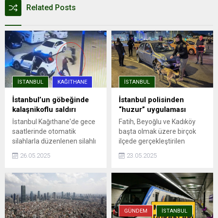
Related Posts
İSTANBUL
KAĞITHANE
İSTANBUL
İstanbul’un göbeğinde
İstanbul polisinden
kalaşnikoflu saldırı
“huzur” uygulaması
İstanbul Kağıthane'de gece
Fatih, Beyoğlu ve Kadıköy
saatlerinde otomatik
başta olmak üzere birçok
silahlarla düzenlenen silahlı
ilçede gerçekleştirilen
saldırıda, aracına ateş açılan
denetimlere, ilçe emniyet
26.05.2025
23.05.2025
Ümit Engin şans eseri yara
müdürlükleri, Asayiş, Özel
almadan kurtuldu. Saldırı anı
Harekat ve Trafik
güvenlik kamerasına
Denetleme şube
yansıdı.
müdürlüklerinden ekipler
katıldı. Uygulama
noktalarında durdurulan
GÜNDEM
İSTANBUL