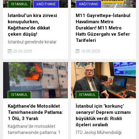
araçlar detaylı ...
İSTANBUL
KAĞITHANE
KAĞITHANE
İstanbul’un kira zirvesi
M11 Gayrettepe-İstanbul
konuşulurken,
Havalimanı Metro
Kağıthane’de dikkat
Durakları! M11 Metro
çeken düşüş!
Hattı Güzergahı ve Sefer
Tarifeleri
İstanbul genelinde kiralar
rekor seviyelere ulaşırken,
İstanbul'da şehrin dört bir
23.05.2025
16.05.2025
Sarıyer, Beşiktaş ve Kadıköy
yanına hızlı ve güvenli
gibi ilçelerde ortalama kira
yolculuk imkanı sağlayan
90 bin TL’yi aşmış durumda.
metro hatları, aynı zamanda
Endeksa verilerine göre,
trafik sorununa da büyük
İstanbul’da kira fiyatları bir
ölçüde çözüm oluyor.
önceki yıla göre %41,49
Avrupa Yakası'nda önemli
artarak ortalama 26.490
aktarma istasyonları ile
İSTANBUL
İSTANBUL
TL’ye yükseldi. Ancak bu
entegrasyonu olan ve
genel artış trendinin aksine,
İstanbul Havalimanı'na ...
Kağıthane’de Motosiklet
İstanbul için ‘korkunç’
Kağıthane kiralık ve satılık
Tamirhanesinde Patlama:
senaryo! Deprem uzmanı
konut değer artışında
1 Ölü, 3 Yaralı
büyüklük verdi: Riskli
İstanbul’un en...
ilçeleri sıraladı
Kağıthane'de motosiklet
tamirhanesinde patlama: 1
İTÜ Jeoloji Mühendisliği
ölü, 3 yaralıPatlama
öğretim üyesi Prof. Dr. Cenk