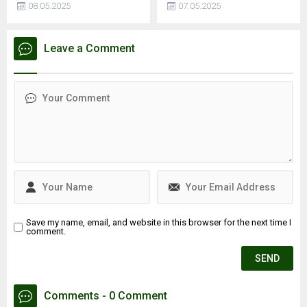
08.05.2025
07.05.2025
esnasında depoda mahsur
Yaltırak, İstanbul’da
kaldı, hayatını
meydana gelen 6.2
kaybettiİSTANBUL - İstanbul
büyüklüğündeki depremi
Leave a Comment
Kağıthane'de motosiklet
değerlendirdi. Yaltırak,
tamirhanesinde kaynak
beklenen büyük depremin
esnasında patlama
en fazla 7.8 büyüklüğünde
meydana geldiği iddia edildi.
olacağını belirtti. Ayrıca
Patlama sonrası ...
İstanbul’daki deprem riski
en yüksek ve en düşük
ilçeleri de paylaştı.
Save my name, email, and website in this browser for the next time I
comment.
Comments - 0 Comment