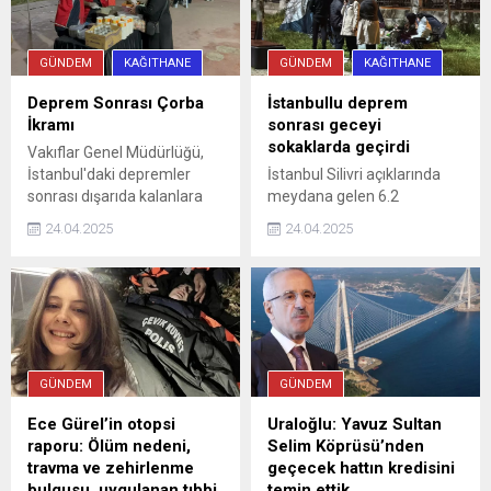
azmettiricisinin, boşanmak
ölçüde çözüm oluyor.
isteyen kuyumcu kadının eşi
Avrupa Yakası'nda önemli
olduğu ...
aktarma istasyonları ile
GÜNDEM
KAĞITHANE
GÜNDEM
KAĞITHANE
entegrasyonu olan ve
İstanbul Havalimanı'na ...
Deprem Sonrası Çorba
İstanbullu deprem
İkramı
sonrası geceyi
sokaklarda geçirdi
Vakıflar Genel Müdürlüğü,
İstanbul'daki depremler
İstanbul Silivri açıklarında
sonrası dışarıda kalanlara
meydana gelen 6.2
sıcak çorba ikram etti.
büyüklüğündeki depremin
24.04.2025
24.04.2025
ardından geceyi evlerinde
geçirmek istemeyen
vatandaşlar sokaklarda,
camilerde ve mesire
alanlarına kurdukları
çadırlarda uyumayı tercih
etti.
GÜNDEM
GÜNDEM
Ece Gürel’in otopsi
Uraloğlu: Yavuz Sultan
raporu: Ölüm nedeni,
Selim Köprüsü’nden
travma ve zehirlenme
geçecek hattın kredisini
bulgusu, uygulanan tıbbi
temin ettik