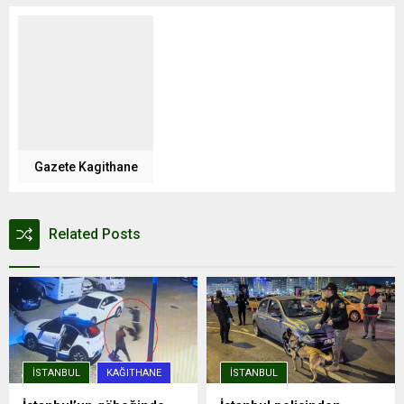
Gazete Kagithane
Related Posts
İSTANBUL
KAĞITHANE
İSTANBUL