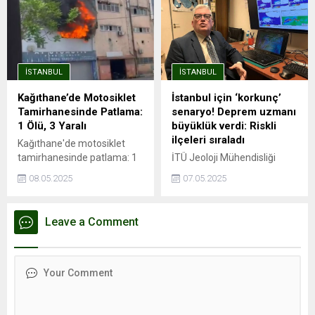
90 bin TL’yi aşmış durumda.
metro hatları, aynı zamanda
Endeksa verilerine göre,
trafik sorununa da büyük
İstanbul’da kira fiyatları bir
ölçüde çözüm oluyor.
önceki yıla göre %41,49
Avrupa Yakası'nda önemli
artarak ortalama 26.490
aktarma istasyonları ile
İSTANBUL
İSTANBUL
TL’ye yükseldi. Ancak bu
entegrasyonu olan ve
genel artış trendinin aksine,
İstanbul Havalimanı'na ...
Kağıthane’de Motosiklet
İstanbul için ‘korkunç’
Kağıthane kiralık ve satılık
Tamirhanesinde Patlama:
senaryo! Deprem uzmanı
konut değer artışında
1 Ölü, 3 Yaralı
büyüklük verdi: Riskli
İstanbul’un en...
ilçeleri sıraladı
Kağıthane'de motosiklet
tamirhanesinde patlama: 1
İTÜ Jeoloji Mühendisliği
ölü, 3 yaralıPatlama
öğretim üyesi Prof. Dr. Cenk
08.05.2025
07.05.2025
esnasında depoda mahsur
Yaltırak, İstanbul’da
kaldı, hayatını
meydana gelen 6.2
kaybettiİSTANBUL - İstanbul
büyüklüğündeki depremi
Leave a Comment
Kağıthane'de motosiklet
değerlendirdi. Yaltırak,
tamirhanesinde kaynak
beklenen büyük depremin
esnasında patlama
en fazla 7.8 büyüklüğünde
meydana geldiği iddia edildi.
olacağını belirtti. Ayrıca
Patlama sonrası ...
İstanbul’daki deprem riski
en yüksek ve en düşük
ilçeleri de paylaştı.