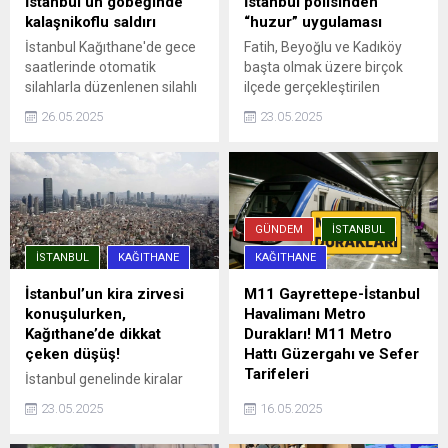
İstanbul’un göbeğinde
İstanbul polisinden
kalaşnikoflu saldırı
“huzur” uygulaması
İstanbul Kağıthane'de gece
Fatih, Beyoğlu ve Kadıköy
saatlerinde otomatik
başta olmak üzere birçok
silahlarla düzenlenen silahlı
ilçede gerçekleştirilen
saldırıda, aracına ateş açılan
denetimlere, ilçe emniyet
26.05.2025
23.05.2025
Ümit Engin şans eseri yara
müdürlükleri, Asayiş, Özel
almadan kurtuldu. Saldırı anı
Harekat ve Trafik
güvenlik kamerasına
Denetleme şube
yansıdı.
müdürlüklerinden ekipler
katıldı. Uygulama
noktalarında durdurulan
GÜNDEM
İSTANBUL
araçlar detaylı ...
İSTANBUL
KAĞITHANE
KAĞITHANE
İstanbul’un kira zirvesi
M11 Gayrettepe-İstanbul
konuşulurken,
Havalimanı Metro
Kağıthane’de dikkat
Durakları! M11 Metro
çeken düşüş!
Hattı Güzergahı ve Sefer
Tarifeleri
İstanbul genelinde kiralar
rekor seviyelere ulaşırken,
İstanbul'da şehrin dört bir
23.05.2025
16.05.2025
Sarıyer, Beşiktaş ve Kadıköy
yanına hızlı ve güvenli
gibi ilçelerde ortalama kira
yolculuk imkanı sağlayan