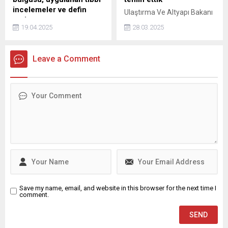
incelemeler ve defin
Ulaştırma Ve Altyapı Bakanı
yeri…
Abdulkadir Uraloğlu,
19.04.2025
28.03.2025
Ece Gürel otopsi raporu
Ankara'da basın
sonuçları, kaybolma süreci
mensuplarıyla düzenlenen
ve adli sürecin seyriyle
iftar programında
Leave a Comment
birlikte akıllardaki sorular
gündemdeki projelere ilişkin
netleşiyor. Peki, Ece Gürel
detaylı değerlendirmelerde
neden öldü? İşte yanıtları
bulundu. "ÖNÜMÜZDEKİ
aranan sorular ve merak
AYLARDA İHALESİNİ
edilen detaylar... Ece Gürel'in
YAPACAĞIZ" Yavuz Sultan
nasıl kayboldu ve nasıl
Selim Köprüsü'nden ...
bulundu ...
Save my name, email, and website in this browser for the next time I
comment.