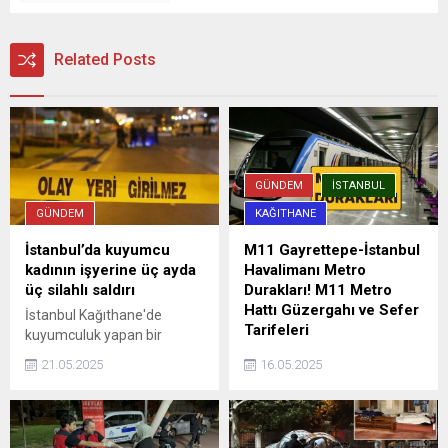
Related Posts
GÜNDEM
İSTANBUL
GÜNDEM
KAĞITHANE
İstanbul’da kuyumcu
M11 Gayrettepe-İstanbul
kadının işyerine üç ayda
Havalimanı Metro
üç silahlı saldırı
Durakları! M11 Metro
Hattı Güzergahı ve Sefer
İstanbul Kağıthane'de
Tarifeleri
kuyumculuk yapan bir
kadının işyeri, üç ay içinde
İstanbul'da şehrin dört bir
21.05.2025
16.05.2025
maskeli tetikçiler tarafından
yanına hızlı ve güvenli
üç kez otomatik silahlarla
yolculuk imkanı sağlayan
kurşunlandı. Yapılan polis
metro hatları, aynı zamanda
operasyonunda saldırıların
trafik sorununa da büyük