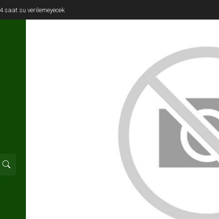
e 4 saat su verilemeyecek