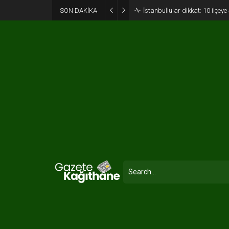
SON DAKİKA
İstanbullular dikkat: 10 ilçey