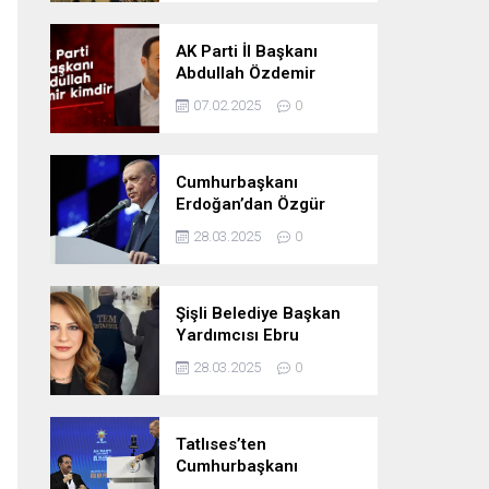
Oldu
AK Parti İl Başkanı
Abdullah Özdemir
kimdir
07.02.2025
0
Cumhurbaşkanı
Erdoğan’dan Özgür
Özel’e tepki: ‘Siyasi
28.03.2025
0
mandacılık talep ediyor’
Şişli Belediye Başkan
Yardımcısı Ebru
Özdemir tutuklandı
28.03.2025
0
Tatlıses’ten
Cumhurbaşkanı
Erdoğan’a: Önümüzdeki