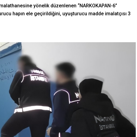
ucu imalathanesine yönelik düzenlenen “NARKOKAPAN-6”
ucu hapın ele geçirildiğini, uyuşturucu madde imalatçısı 3