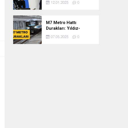
12.01.2025
0
dönem
cumhurbaşkanlığına
var mısınız
M7 Metro Hattı
Durakları: Yıldız-
Mahmutbey Metro Hattı
07.05.2025
0
Güzergahı ve Sefer
Tarifeleri