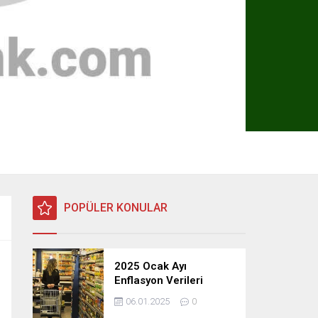
POPÜLER KONULAR
2025 Ocak Ayı
Enflasyon Verileri
Açıklandı: TÜFE, ÜFE ve
06.01.2025
0
TEFE Oranları Belli