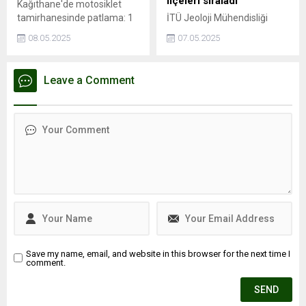
ilçeleri sıraladı
Kağıthane'de motosiklet
tamirhanesinde patlama: 1
İTÜ Jeoloji Mühendisliği
ölü, 3 yaralıPatlama
öğretim üyesi Prof. Dr. Cenk
08.05.2025
07.05.2025
esnasında depoda mahsur
Yaltırak, İstanbul’da
kaldı, hayatını
meydana gelen 6.2
kaybettiİSTANBUL - İstanbul
büyüklüğündeki depremi
Leave a Comment
Kağıthane'de motosiklet
değerlendirdi. Yaltırak,
tamirhanesinde kaynak
beklenen büyük depremin
esnasında patlama
en fazla 7.8 büyüklüğünde
meydana geldiği iddia edildi.
olacağını belirtti. Ayrıca
Patlama sonrası ...
İstanbul’daki deprem riski
en yüksek ve en düşük
ilçeleri de paylaştı.
Save my name, email, and website in this browser for the next time I
comment.