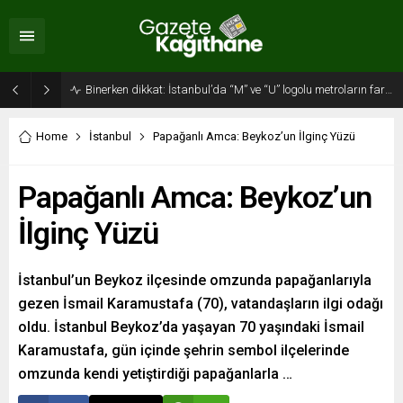
Binerken dikkat: İstanbul’da “M” ve “U” logolu metroların farkı…
Home
İstanbul
Papağanlı Amca: Beykoz’un İlginç Yüzü
Papağanlı Amca: Beykoz’un
İlginç Yüzü
İstanbul’un Beykoz ilçesinde omzunda papağanlarıyla
gezen İsmail Karamustafa (70), vatandaşların ilgi odağı
oldu. İstanbul Beykoz’da yaşayan 70 yaşındaki İsmail
Karamustafa, gün içinde şehrin sembol ilçelerinde
omzunda kendi yetiştirdiği papağanlarla …