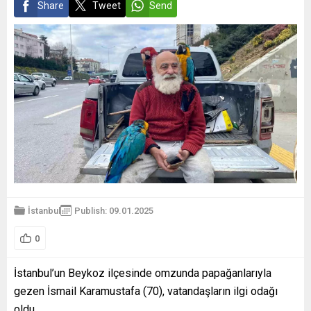
Share
Tweet
Send
İstanbul
Publish: 09.01.2025
0
İstanbul’un Beykoz ilçesinde omzunda papağanlarıyla
gezen İsmail Karamustafa (70), vatandaşların ilgi odağı
oldu.