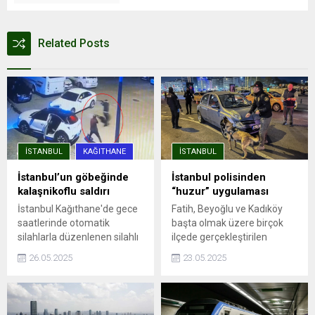
Related Posts
İSTANBUL
KAĞITHANE
İSTANBUL
İstanbul’un göbeğinde
İstanbul polisinden
kalaşnikoflu saldırı
“huzur” uygulaması
İstanbul Kağıthane'de gece
Fatih, Beyoğlu ve Kadıköy
saatlerinde otomatik
başta olmak üzere birçok
silahlarla düzenlenen silahlı
ilçede gerçekleştirilen
saldırıda, aracına ateş açılan
denetimlere, ilçe emniyet
26.05.2025
23.05.2025
Ümit Engin şans eseri yara
müdürlükleri, Asayiş, Özel
almadan kurtuldu. Saldırı anı
Harekat ve Trafik
güvenlik kamerasına
Denetleme şube
yansıdı.
müdürlüklerinden ekipler