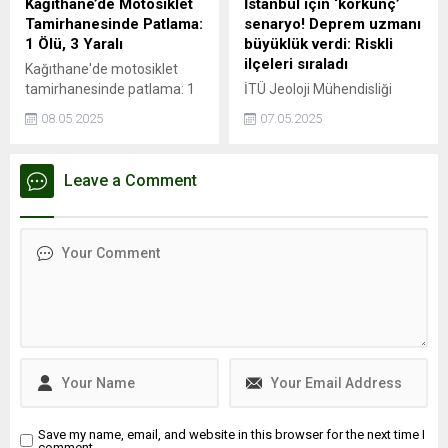
Kağıthane’de Motosiklet
İstanbul için ‘korkunç’
Kağıthane kiralık ve satılık
Tamirhanesinde Patlama:
senaryo! Deprem uzmanı
konut değer artışında
1 Ölü, 3 Yaralı
büyüklük verdi: Riskli
İstanbul’un en...
ilçeleri sıraladı
Kağıthane'de motosiklet
tamirhanesinde patlama: 1
İTÜ Jeoloji Mühendisliği
ölü, 3 yaralıPatlama
öğretim üyesi Prof. Dr. Cenk
08.05.2025
07.05.2025
esnasında depoda mahsur
Yaltırak, İstanbul’da
kaldı, hayatını
meydana gelen 6.2
kaybettiİSTANBUL - İstanbul
büyüklüğündeki depremi
Leave a Comment
Kağıthane'de motosiklet
değerlendirdi. Yaltırak,
tamirhanesinde kaynak
beklenen büyük depremin
esnasında patlama
en fazla 7.8 büyüklüğünde
meydana geldiği iddia edildi.
olacağını belirtti. Ayrıca
Patlama sonrası ...
İstanbul’daki deprem riski
en yüksek ve en düşük
ilçeleri de paylaştı.
Save my name, email, and website in this browser for the next time I
comment.