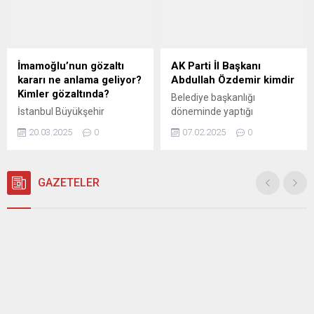
İmamoğlu terör
"irtikap", "rüşvet", "nitelikli
soruşturmasında savcıya
dolandırıcılık", "kişisel verileri
ifade verdi. İmamoğlu'nun
hukuka ...
ifade işlemi 1 saat sürerken,
yolsuzluk soruşturmasında
İmamoğlu’nun gözaltı
AK Parti İl Başkanı
da ifade ...
kararı ne anlama geliyor?
Abdullah Özdemir kimdir
Kimler gözaltında?
Belediye başkanlığı
İstanbul Büyükşehir
döneminde yaptığı
Belediye (İBB) Başkanı
çalışmalarla geniş
20.03.2025
0
07.02.2025
0
Ekrem İmamoğlu, 19 Mart
kesimlerden büyük takdir
2025 tarihinde sabah
toplayan Abdullah Özdemir,
saatlerinde evinde
AK Parti İstanbul İl
gerçekleştirilen arama
GAZETELER
Başkanlığı görevini Osman
sonrasında gözaltına alındı.
Nuri Kabaktepe'den
İstanbul Cumhuriyet
devralarak teşkilatın başına
Başsavcılığı tarafından
geçti.
yürütülen soruşturma
kapsamında, İmamoğlu ile ...