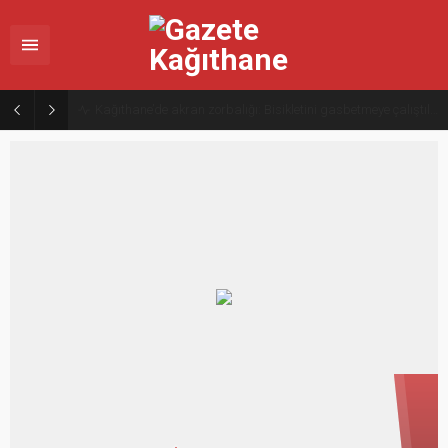
Kağıthane’de akran zorbalığı: Bisikletini gasbetmeye çalıştılar, tutuklandılar