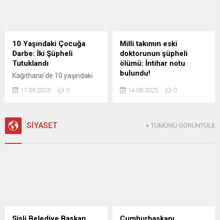
İşte, logoların anlamı ve
tutuklandı.
farkı...
10 Yaşındaki Çocuğa
Milli takımın eski
Darbe: İki Şüpheli
doktorunun şüpheli
Tutuklandı
ölümü: İntihar notu
bulundu!
Kağıthane'de 10 yaşındaki
A.U.İ.'ye darbederek tehdit
Kağıthane’de özel bir
17.09.2025
0
14.08.2025
0
eden ve kaçmaya çalışırken
hastanede Acil Tıp Uzmanı
bir aracın çarpmasına neden
olarak görev yapan doktor
olan 16 yaşındaki İ.H.K. ve 13
Sedanur Bağdigen (35)
yaşındaki E.S. gözaltına
SİYASET
yaşadığı rezidanstaki
+ TÜMÜNÜ GÖRÜNTÜLE
alındı. Şüpheliler, adliyeye
dairenin yatak odasında ölü
sevk edilerek tutuklandı.
bulundu. Bir dönem Kadın
Basketbol Milli Takımının
doktorluğunu yaptığı da
öğrenilen Bağdigen’in
ölümüne ilişkin soruşturma
başlatıldı. Bağdigen'in
ölmeden önce, "Daha önce
intihar edecektim. Farklı
Şişli Belediye Başkan
Cumhurbaşkanı