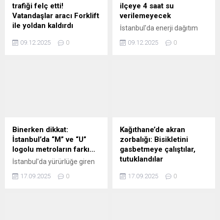
trafiği felç etti!
ilçeye 4 saat su
Vatandaşlar aracı Forklift
verilemeyecek
ile yoldan kaldırdı
İstanbul'da enerji dağıtım
İstanbul Kağıthane'de,
merkezinde yapılacak
09.12.2025
0
09.12.2025
0
Sarıgöl Caddesi üzerinde
çalışmalar nedeniyle yarın
saat 16.00 sularında 34 SS
10 ilçeye 4 saat su
0010 plakalı bir otomobil,
verilemeyecek.
hatalı park nedeniyle
caddeyi araç trafiğine
kapattı. Araç sürücüleri ile
halk otobüsündeki
yurttaşlar, uzun bir süre
aracın sürücüsüne
Binerken dikkat:
Kağıthane’de akran
ulaşmaya ...
İstanbul’da “M” ve “U”
zorbalığı: Bisikletini
logolu metroların farkı…
gasbetmeye çalıştılar,
tutuklandılar
İstanbul'da yürürlüğe giren
yüzde 30 oranındaki toplu
Kağıthane'de 10 yaşındaki
17.09.2025
0
17.09.2025
0
ulaşım zammı, 'U' logolu
çocuğun bisikletini
metrolar ve Marmaray'da
gasbetmeye çalışan 16 ve
geçerli olmayacak haberi,
13 yaşındaki iki kişi, çocuğu
aradaki farkı merak ettirdi.
darbettikleri gerekçesiyle