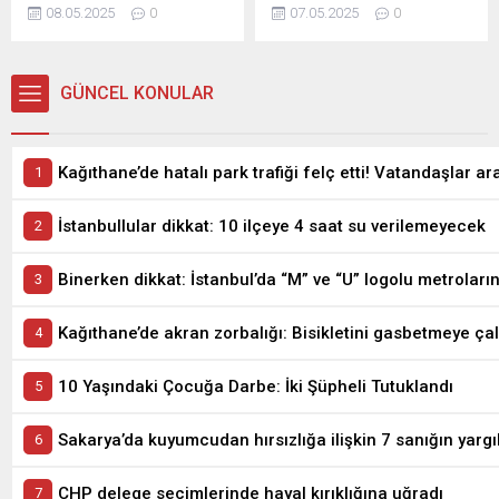
tamirhanesinde patlama: 1
İTÜ Jeoloji Mühendisliği
08.05.2025
0
07.05.2025
0
ölü, 3 yaralıPatlama
öğretim üyesi Prof. Dr. Cenk
esnasında depoda mahsur
Yaltırak, İstanbul’da
kaldı, hayatını
meydana gelen 6.2
kaybettiİSTANBUL - İstanbul
GÜNCEL KONULAR
büyüklüğündeki depremi
Kağıthane'de motosiklet
değerlendirdi. Yaltırak,
tamirhanesinde kaynak
beklenen büyük depremin
esnasında patlama
en fazla 7.8 büyüklüğünde
meydana geldiği iddia edildi.
olacağını belirtti. Ayrıca
Patlama sonrası ...
İstanbul’daki deprem riski
İstanbullular dikkat: 10 ilçeye 4 saat su verilemeyecek
en yüksek ve en düşük
ilçeleri de paylaştı.
Binerken dikkat: İstanbul’da “M” ve “U” logolu metroları
Kağıthane’de akran zorbalığı: Bisikletini gasbetmeye çalı
10 Yaşındaki Çocuğa Darbe: İki Şüpheli Tutuklandı
Sakarya’da kuyumcudan hırsızlığa ilişkin 7 sanığın yarg
CHP delege seçimlerinde hayal kırıklığına uğradı