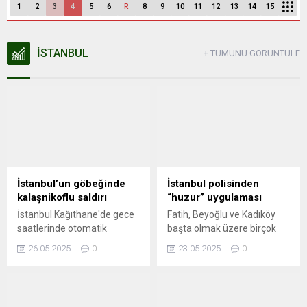
1
2
3
4
5
6
R
8
9
10
11
12
13
14
15
İSTANBUL
+ TÜMÜNÜ GÖRÜNTÜLE
İstanbul’un göbeğinde
İstanbul polisinden
kalaşnikoflu saldırı
“huzur” uygulaması
İstanbul Kağıthane'de gece
Fatih, Beyoğlu ve Kadıköy
saatlerinde otomatik
başta olmak üzere birçok
silahlarla düzenlenen silahlı
ilçede gerçekleştirilen
26.05.2025
0
23.05.2025
0
saldırıda, aracına ateş açılan
denetimlere, ilçe emniyet
Ümit Engin şans eseri yara
müdürlükleri, Asayiş, Özel
almadan kurtuldu. Saldırı anı
Harekat ve Trafik
güvenlik kamerasına
Denetleme şube