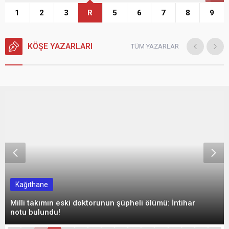
1
2
3
R
5
6
7
8
9
KÖŞE YAZARLARI
TÜM YAZARLAR
Kağıthane
Milli takımın eski doktorunun şüpheli ölümü: İntihar
notu bulundu!