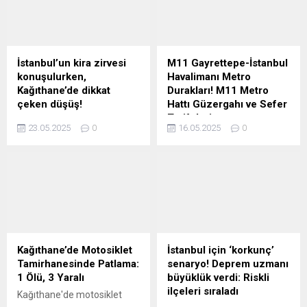
yansıdı.
müdürlüklerinden ekipler
katıldı. Uygulama
noktalarında durdurulan
araçlar detaylı ...
İstanbul’un kira zirvesi
M11 Gayrettepe-İstanbul
konuşulurken,
Havalimanı Metro
Kağıthane’de dikkat
Durakları! M11 Metro
çeken düşüş!
Hattı Güzergahı ve Sefer
Tarifeleri
İstanbul genelinde kiralar
23.05.2025
0
16.05.2025
0
rekor seviyelere ulaşırken,
İstanbul'da şehrin dört bir
Sarıyer, Beşiktaş ve Kadıköy
yanına hızlı ve güvenli
gibi ilçelerde ortalama kira
yolculuk imkanı sağlayan
90 bin TL’yi aşmış durumda.
metro hatları, aynı zamanda
Endeksa verilerine göre,
trafik sorununa da büyük
İstanbul’da kira fiyatları bir
ölçüde çözüm oluyor.
önceki yıla göre %41,49
Avrupa Yakası'nda önemli
artarak ortalama 26.490
aktarma istasyonları ile
TL’ye yükseldi. Ancak bu
entegrasyonu olan ve
Kağıthane’de Motosiklet
İstanbul için ‘korkunç’
genel artış trendinin aksine,
İstanbul Havalimanı'na ...
Tamirhanesinde Patlama:
senaryo! Deprem uzmanı
Kağıthane kiralık ve satılık
1 Ölü, 3 Yaralı
büyüklük verdi: Riskli
konut değer artışında
ilçeleri sıraladı
Kağıthane'de motosiklet
İstanbul’un en...