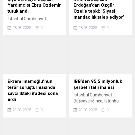
sebeplerden dolayı
Yardımcısı Ebru Özdemir
Erdoğan’dan Özgür
intiharımı erteledim" yazılı
tutuklandı
Özel’e tepki: ‘Siyasi
intihar...
mandacılık talep ediyor’
İstanbul Cumhuriyet
Başsavcılığınca, "yolsuzluk"
Cumhurbaşkanı Erdoğan
28.03.2025
0
28.03.2025
0
soruşturması kapsamında
CHP Genel Başkan Özgür
tutuklanmasının ardından
Özel'e yönelik "Öyle büyük
İstanbul Büyükşehir
bir akıl tutulmasıyla karşı
Belediye (İBB) Başkanlığı
karşıyayız ki cumhuriyeti
görevinden uzaklaştırılan
kurmakla övünen bir partinin
Ekrem İmamoğlu, İBB Genel
genel başkanı çıkıyor
Sekreter Yardımcısı Mahir
resmen siyasi mandacılık
Polat, Şişli Belediye ...
talep ediyor" açıklamasında
bulundu ...
Ekrem İmamoğlu’nun
İBB’den 95,5 milyonluk
terör soruşturmasında
şerbetli tatlı ihalesi
savcılıktaki ifadesi sona
İstanbul Cumhuriyet
erdi
Başsavcılığınca, İstanbul
Terör ve yolsuzluk
Büyükşehir Belediye (İBB)
23.03.2025
0
23.03.2025
0
soruşturmasında gözaltına
Başkanı Ekrem İmamoğlu
alınan İBB Başkanı Ekrem
ve 99 şüpheli hakkında "suç
İmamoğlu, emniyetten
örgütü yöneticisi olmak",
adliyeye sevk edildi.
"suç örgütüne üye olmak",