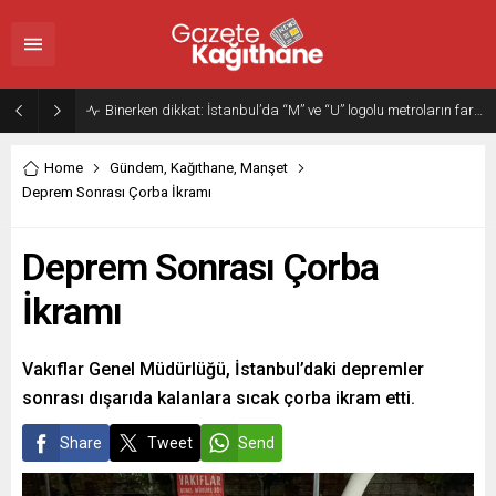
Binerken dikkat: İstanbul’da “M” ve “U” logolu metroların farkı…
Home
Gündem
,
Kağıthane
,
Manşet
Deprem Sonrası Çorba İkramı
Deprem Sonrası Çorba
İkramı
Vakıflar Genel Müdürlüğü, İstanbul’daki depremler
sonrası dışarıda kalanlara sıcak çorba ikram etti.
Share
Tweet
Send