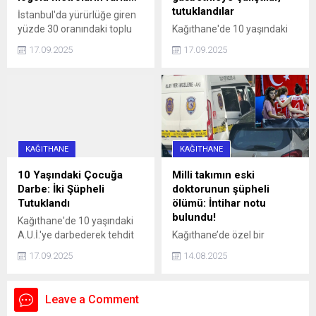
tutuklandılar
İstanbul'da yürürlüğe giren
yüzde 30 oranındaki toplu
Kağıthane'de 10 yaşındaki
ulaşım zammı, 'U' logolu
çocuğun bisikletini
17.09.2025
17.09.2025
metrolar ve Marmaray'da
gasbetmeye çalışan 16 ve
geçerli olmayacak haberi,
13 yaşındaki iki kişi, çocuğu
aradaki farkı merak ettirdi.
darbettikleri gerekçesiyle
İşte, logoların anlamı ve
tutuklandı.
farkı...
KAĞITHANE
KAĞITHANE
10 Yaşındaki Çocuğa
Milli takımın eski
Darbe: İki Şüpheli
doktorunun şüpheli
Tutuklandı
ölümü: İntihar notu
bulundu!
Kağıthane'de 10 yaşındaki
A.U.İ.'ye darbederek tehdit
Kağıthane’de özel bir
eden ve kaçmaya çalışırken
hastanede Acil Tıp Uzmanı
17.09.2025
14.08.2025
bir aracın çarpmasına neden
olarak görev yapan doktor
olan 16 yaşındaki İ.H.K. ve 13
Sedanur Bağdigen (35)
yaşındaki E.S. gözaltına
yaşadığı rezidanstaki
Leave a Comment
alındı. Şüpheliler, adliyeye
dairenin yatak odasında ölü