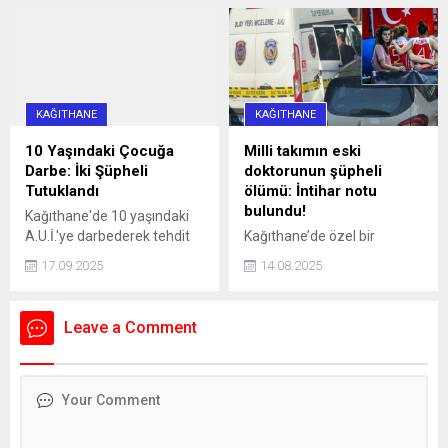
geçerli olmayacak haberi,
13 yaşındaki iki kişi, çocuğu
aradaki farkı merak ettirdi.
darbettikleri gerekçesiyle
İşte, logoların anlamı ve
tutuklandı.
farkı...
KAĞITHANE
KAĞITHANE
10 Yaşındaki Çocuğa
Milli takımın eski
Darbe: İki Şüpheli
doktorunun şüpheli
Tutuklandı
ölümü: İntihar notu
bulundu!
Kağıthane'de 10 yaşındaki
A.U.İ.'ye darbederek tehdit
Kağıthane’de özel bir
eden ve kaçmaya çalışırken
hastanede Acil Tıp Uzmanı
17.09.2025
14.08.2025
bir aracın çarpmasına neden
olarak görev yapan doktor
olan 16 yaşındaki İ.H.K. ve 13
Sedanur Bağdigen (35)
yaşındaki E.S. gözaltına
yaşadığı rezidanstaki
Leave a Comment
alındı. Şüpheliler, adliyeye
dairenin yatak odasında ölü
sevk edilerek tutuklandı.
bulundu. Bir dönem Kadın
Basketbol Milli Takımının
doktorluğunu yaptığı da
öğrenilen Bağdigen’in
ölümüne ilişkin soruşturma