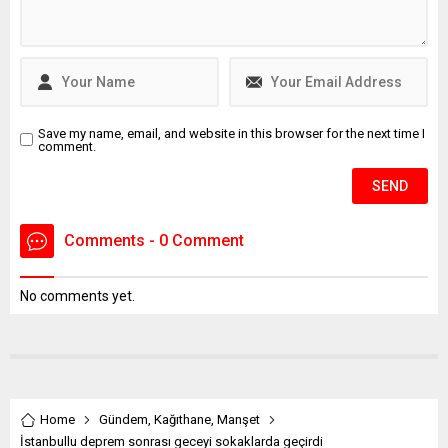
başlatıldı. Bağdigen'in
ölmeden önce, "Daha önce
intihar edecektim. Farklı
sebeplerden dolayı
intiharımı erteledim" yazılı
intihar...
Save my name, email, and website in this browser for the next time I
comment.
Comments - 0 Comment
No comments yet.
Home
Gündem
,
Kağıthane
,
Manşet
İstanbullu deprem sonrası geceyi sokaklarda geçirdi