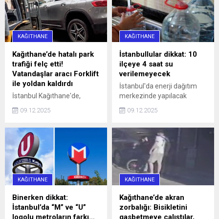
KAĞITHANE
KAĞITHANE
Kağıthane’de hatalı park
İstanbullular dikkat: 10
trafiği felç etti!
ilçeye 4 saat su
Vatandaşlar aracı Forklift
verilemeyecek
ile yoldan kaldırdı
İstanbul'da enerji dağıtım
İstanbul Kağıthane'de,
merkezinde yapılacak
Sarıgöl Caddesi üzerinde
çalışmalar nedeniyle yarın
09.12.2025
09.12.2025
saat 16.00 sularında 34 SS
10 ilçeye 4 saat su
0010 plakalı bir otomobil,
verilemeyecek.
hatalı park nedeniyle
caddeyi araç trafiğine
kapattı. Araç sürücüleri ile
halk otobüsündeki
yurttaşlar, uzun bir süre
KAĞITHANE
KAĞITHANE
aracın sürücüsüne
ulaşmaya ...
Binerken dikkat:
Kağıthane’de akran
İstanbul’da “M” ve “U”
zorbalığı: Bisikletini
logolu metroların farkı…
gasbetmeye çalıştılar,