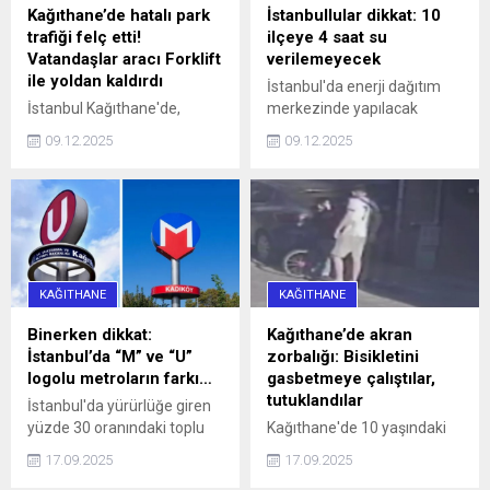
Kağıthane’de hatalı park
İstanbullular dikkat: 10
trafiği felç etti!
ilçeye 4 saat su
Vatandaşlar aracı Forklift
verilemeyecek
ile yoldan kaldırdı
İstanbul'da enerji dağıtım
İstanbul Kağıthane'de,
merkezinde yapılacak
Sarıgöl Caddesi üzerinde
çalışmalar nedeniyle yarın
09.12.2025
09.12.2025
saat 16.00 sularında 34 SS
10 ilçeye 4 saat su
0010 plakalı bir otomobil,
verilemeyecek.
hatalı park nedeniyle
caddeyi araç trafiğine
kapattı. Araç sürücüleri ile
halk otobüsündeki
yurttaşlar, uzun bir süre
KAĞITHANE
KAĞITHANE
aracın sürücüsüne
ulaşmaya ...
Binerken dikkat:
Kağıthane’de akran
İstanbul’da “M” ve “U”
zorbalığı: Bisikletini
logolu metroların farkı…
gasbetmeye çalıştılar,
tutuklandılar
İstanbul'da yürürlüğe giren
yüzde 30 oranındaki toplu
Kağıthane'de 10 yaşındaki
ulaşım zammı, 'U' logolu
çocuğun bisikletini
17.09.2025
17.09.2025
metrolar ve Marmaray'da
gasbetmeye çalışan 16 ve