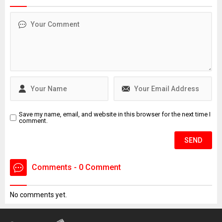
sevk edilerek tutuklandı.
bulundu. Bir dönem Kadın
Basketbol Milli Takımının
doktorluğunu yaptığı da
öğrenilen Bağdigen’in
ölümüne ilişkin soruşturma
başlatıldı. Bağdigen'in
ölmeden önce, "Daha önce
intihar edecektim. Farklı
sebeplerden dolayı
intiharımı erteledim" yazılı
intihar...
Save my name, email, and website in this browser for the next time I
comment.
Comments - 0 Comment
No comments yet.