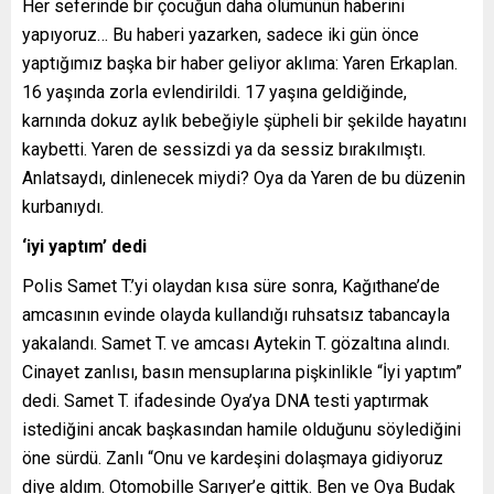
Her seferinde bir çocuğun daha ölümünün haberini
yapıyoruz… Bu haberi yazarken, sadece iki gün önce
yaptığımız başka bir haber geliyor aklıma: Yaren Erkaplan.
16 yaşında zorla evlendirildi. 17 yaşına geldiğinde,
karnında dokuz aylık bebeğiyle şüpheli bir şekilde hayatını
kaybetti. Yaren de sessizdi ya da sessiz bırakılmıştı.
Anlatsaydı, dinlenecek miydi? Oya da Yaren de bu düzenin
kurbanıydı.
‘iyi yaptım’ dedi
Polis Samet T.’yi olaydan kısa süre sonra, Kağıthane’de
amcasının evinde olayda kullandığı ruhsatsız tabancayla
yakalandı. Samet T. ve amcası Aytekin T. gözaltına alındı.
Cinayet zanlısı, basın mensuplarına pişkinlikle “İyi yaptım”
dedi. Samet T. ifadesinde Oya’ya DNA testi yaptırmak
istediğini ancak başkasından hamile olduğunu söylediğini
öne sürdü. Zanlı “Onu ve kardeşini dolaşmaya gidiyoruz
diye aldım. Otomobille Sarıyer’e gittik. Ben ve Oya Budak