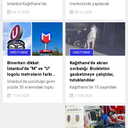
İstanbul Kağıthane'de,
merkezinde yapılacak
Sarıgöl Caddesi üzerinde
çalışmalar nedeniyle yarın
09.12.2025
09.12.2025
saat 16.00 sularında 34 SS
10 ilçeye 4 saat su
0010 plakalı bir otomobil,
verilemeyecek.
hatalı park nedeniyle
caddeyi araç trafiğine
kapattı. Araç sürücüleri ile
halk otobüsündeki
yurttaşlar, uzun bir süre
KAĞITHANE
KAĞITHANE
aracın sürücüsüne
ulaşmaya ...
Binerken dikkat:
Kağıthane’de akran
İstanbul’da “M” ve “U”
zorbalığı: Bisikletini
logolu metroların farkı…
gasbetmeye çalıştılar,
tutuklandılar
İstanbul'da yürürlüğe giren
yüzde 30 oranındaki toplu
Kağıthane'de 10 yaşındaki
ulaşım zammı, 'U' logolu
çocuğun bisikletini
17.09.2025
17.09.2025
metrolar ve Marmaray'da
gasbetmeye çalışan 16 ve
geçerli olmayacak haberi,
13 yaşındaki iki kişi, çocuğu
aradaki farkı merak ettirdi.
darbettikleri gerekçesiyle
İşte, logoların anlamı ve
tutuklandı.
farkı...