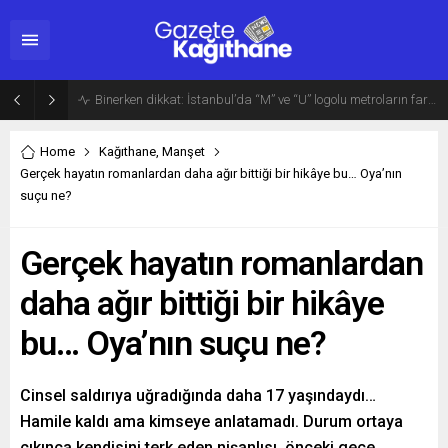
Binerken dikkat: İstanbul’da “M” ve “U” logolu metroların farkı…
Home
Kağıthane
,
Manşet
Gerçek hayatın romanlardan daha ağır bittiği bir hikâye bu… Oya’nın
suçu ne?
Gerçek hayatın romanlardan
daha ağır bittiği bir hikâye
bu… Oya’nın suçu ne?
Cinsel saldırıya uğradığında daha 17 yaşındaydı…
Hamile kaldı ama kimseye anlatamadı. Durum ortaya
çıkınca kendisini terk eden nişanlısı, önceki gece