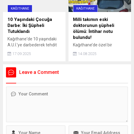
KAĞITHANE
KAĞITHANE
10 Yaşındaki Çocuğa
Milli takımın eski
Darbe: İki Şüpheli
doktorunun şüpheli
Tutuklandı
ölümü: İntihar notu
bulundu!
Kağıthane'de 10 yaşındaki
A.U.İ.'ye darbederek tehdit
Kağıthane’de özel bir
eden ve kaçmaya çalışırken
hastanede Acil Tıp Uzmanı
17.09.2025
14.08.2025
bir aracın çarpmasına neden
olarak görev yapan doktor
olan 16 yaşındaki İ.H.K. ve 13
Sedanur Bağdigen (35)
yaşındaki E.S. gözaltına
yaşadığı rezidanstaki
Leave a Comment
alındı. Şüpheliler, adliyeye
dairenin yatak odasında ölü
sevk edilerek tutuklandı.
bulundu. Bir dönem Kadın
Basketbol Milli Takımının
doktorluğunu yaptığı da
öğrenilen Bağdigen’in
ölümüne ilişkin soruşturma
başlatıldı. Bağdigen'in
ölmeden önce, "Daha önce
intihar edecektim. Farklı
sebeplerden dolayı