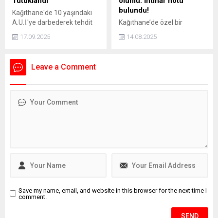
Tutuklandı
ölümü: İntihar notu
bulundu!
Kağıthane'de 10 yaşındaki
A.U.İ.'ye darbederek tehdit
Kağıthane’de özel bir
eden ve kaçmaya çalışırken
hastanede Acil Tıp Uzmanı
17.09.2025
14.08.2025
bir aracın çarpmasına neden
olarak görev yapan doktor
olan 16 yaşındaki İ.H.K. ve 13
Sedanur Bağdigen (35)
yaşındaki E.S. gözaltına
yaşadığı rezidanstaki
Leave a Comment
alındı. Şüpheliler, adliyeye
dairenin yatak odasında ölü
sevk edilerek tutuklandı.
bulundu. Bir dönem Kadın
Basketbol Milli Takımının
doktorluğunu yaptığı da
öğrenilen Bağdigen’in
ölümüne ilişkin soruşturma
başlatıldı. Bağdigen'in
ölmeden önce, "Daha önce
intihar edecektim. Farklı
sebeplerden dolayı
intiharımı erteledim" yazılı
intihar...
Save my name, email, and website in this browser for the next time I
comment.