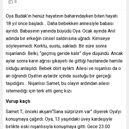
0
Oya Budak’ın henüz hayatının baharındayken biten hayatı
18 yıl önce başladı… Daha bebekken annesiyle babası
ayrıldı. Babasının yanında büyüdü Oya. Ocak ayında Anıl
adında bir erkeğin cinsel saldırısına uğradı. Kimseye
söyleyemedi. Korktu, sustu, sakladı. Bir süre sonra
nişanlandı. Belki, “geçmiş geride kalır” diye düşündü. Ancak
aylar sonra karın ağrısı şikayeti ile gittiği hastanede hamile
olduğu anlaşıldı. Bebek dört aylıktı. Ailesi ve nişanlısı da o
an öğrendi Oya’nın aylardır içinde sustuğu bir gerçeği
taşıdığını… Nişanlısı Samet, bu olayın ardından ailesi
istemediği için terk etti genç kızı.
Vurup kaçtı
Samet T., önceki akşam“Sana sürprizim var” diyerek Oya’yı
konuşmaya çağırdı. Oya, 13 yaşındaki üvey kardeşiyle
birlikte eski nişanlısıyla konuşmaya gitti. Gece 23.00