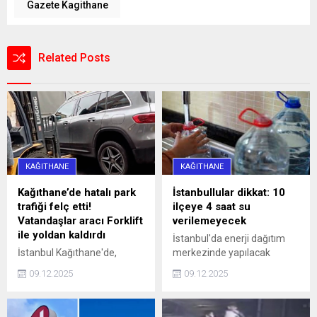
Gazete Kagithane
Related Posts
KAĞITHANE
KAĞITHANE
Kağıthane’de hatalı park
İstanbullular dikkat: 10
trafiği felç etti!
ilçeye 4 saat su
Vatandaşlar aracı Forklift
verilemeyecek
ile yoldan kaldırdı
İstanbul'da enerji dağıtım
İstanbul Kağıthane'de,
merkezinde yapılacak
Sarıgöl Caddesi üzerinde
çalışmalar nedeniyle yarın
09.12.2025
09.12.2025
saat 16.00 sularında 34 SS
10 ilçeye 4 saat su
0010 plakalı bir otomobil,
verilemeyecek.
hatalı park nedeniyle