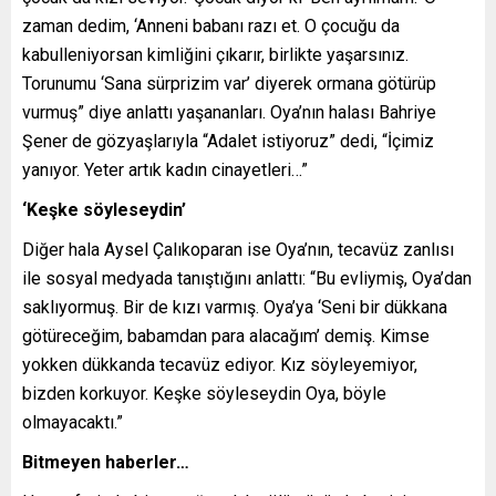
zaman dedim, ‘Anneni babanı razı et. O çocuğu da
kabulleniyorsan kimliğini çıkarır, birlikte yaşarsınız.
Torunumu ‘Sana sürprizim var’ diyerek ormana götürüp
vurmuş” diye anlattı yaşananları. Oya’nın halası Bahriye
Şener de gözyaşlarıyla “Adalet istiyoruz” dedi, “İçimiz
yanıyor. Yeter artık kadın cinayetleri…”
‘Keşke söyleseydin’
Diğer hala Aysel Çalıkoparan ise Oya’nın, tecavüz zanlısı
ile sosyal medyada tanıştığını anlattı: “Bu evliymiş, Oya’dan
saklıyormuş. Bir de kızı varmış. Oya’ya ‘Seni bir dükkana
götüreceğim, babamdan para alacağım’ demiş. Kimse
yokken dükkanda tecavüz ediyor. Kız söyleyemiyor,
bizden korkuyor. Keşke söyleseydin Oya, böyle
olmayacaktı.”
Bitmeyen haberler…