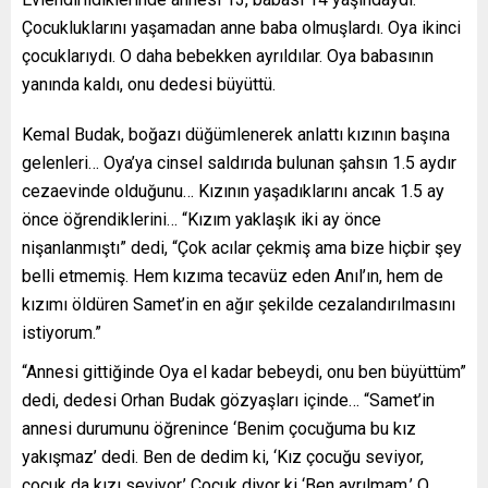
Çocukluklarını yaşamadan anne baba olmuşlardı. Oya ikinci
çocuklarıydı. O daha bebekken ayrıldılar. Oya babasının
yanında kaldı, onu dedesi büyüttü.
Kemal Budak, boğazı düğümlenerek anlattı kızının başına
gelenleri… Oya’ya cinsel saldırıda bulunan şahsın 1.5 aydır
cezaevinde olduğunu… Kızının yaşadıklarını ancak 1.5 ay
önce öğrendiklerini… “Kızım yaklaşık iki ay önce
nişanlanmıştı” dedi, “Çok acılar çekmiş ama bize hiçbir şey
belli etmemiş. Hem kızıma tecavüz eden Anıl’ın, hem de
kızımı öldüren Samet’in en ağır şekilde cezalandırılmasını
istiyorum.”
“Annesi gittiğinde Oya el kadar bebeydi, onu ben büyüttüm”
dedi, dedesi Orhan Budak gözyaşları içinde… “Samet’in
annesi durumunu öğrenince ‘Benim çocuğuma bu kız
yakışmaz’ dedi. Ben de dedim ki, ‘Kız çocuğu seviyor,
çocuk da kızı seviyor.’ Çocuk diyor ki ‘Ben ayrılmam.’ O