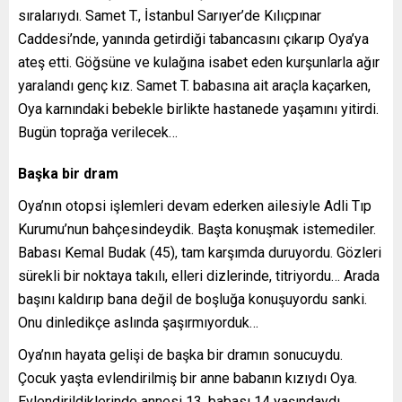
sıralarıydı. Samet T., İstanbul Sarıyer’de Kılıçpınar
Caddesi’nde, yanında getirdiği tabancasını çıkarıp Oya’ya
ateş etti. Göğsüne ve kulağına isabet eden kurşunlarla ağır
yaralandı genç kız. Samet T. babasına ait araçla kaçarken,
Oya karnındaki bebekle birlikte hastanede yaşamını yitirdi.
Bugün toprağa verilecek…
Başka bir dram
Oya’nın otopsi işlemleri devam ederken ailesiyle Adli Tıp
Kurumu’nun bahçesindeydik. Başta konuşmak istemediler.
Babası Kemal Budak (45), tam karşımda duruyordu. Gözleri
sürekli bir noktaya takılı, elleri dizlerinde, titriyordu… Arada
başını kaldırıp bana değil de boşluğa konuşuyordu sanki.
Onu dinledikçe aslında şaşırmıyorduk…
Oya’nın hayata gelişi de başka bir dramın sonucuydu.
Çocuk yaşta evlendirilmiş bir anne babanın kızıydı Oya.
Evlendirildiklerinde annesi 13, babası 14 yaşındaydı.