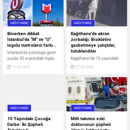
caddeyi araç trafiğine
kapattı. Araç sürücüleri ile
halk otobüsündeki
yurttaşlar, uzun bir süre
KAĞITHANE
KAĞITHANE
aracın sürücüsüne
ulaşmaya ...
Binerken dikkat:
Kağıthane’de akran
İstanbul’da “M” ve “U”
zorbalığı: Bisikletini
logolu metroların farkı…
gasbetmeye çalıştılar,
tutuklandılar
İstanbul'da yürürlüğe giren
yüzde 30 oranındaki toplu
Kağıthane'de 10 yaşındaki
ulaşım zammı, 'U' logolu
çocuğun bisikletini
17.09.2025
17.09.2025
metrolar ve Marmaray'da
gasbetmeye çalışan 16 ve
geçerli olmayacak haberi,
13 yaşındaki iki kişi, çocuğu
aradaki farkı merak ettirdi.
darbettikleri gerekçesiyle
İşte, logoların anlamı ve
tutuklandı.
farkı...
KAĞITHANE
KAĞITHANE
10 Yaşındaki Çocuğa
Milli takımın eski
Darbe: İki Şüpheli
doktorunun şüpheli