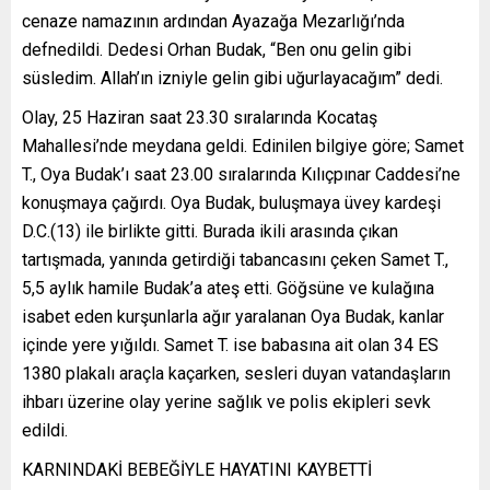
cenaze namazının ardından Ayazağa Mezarlığı’nda
defnedildi. Dedesi Orhan Budak, “Ben onu gelin gibi
süsledim. Allah’ın izniyle gelin gibi uğurlayacağım” dedi.
Olay, 25 Haziran saat 23.30 sıralarında Kocataş
Mahallesi’nde meydana geldi. Edinilen bilgiye göre; Samet
T., Oya Budak’ı saat 23.00 sıralarında Kılıçpınar Caddesi’ne
konuşmaya çağırdı. Oya Budak, buluşmaya üvey kardeşi
D.C.(13) ile birlikte gitti. Burada ikili arasında çıkan
tartışmada, yanında getirdiği tabancasını çeken Samet T.,
5,5 aylık hamile Budak’a ateş etti. Göğsüne ve kulağına
isabet eden kurşunlarla ağır yaralanan Oya Budak, kanlar
içinde yere yığıldı. Samet T. ise babasına ait olan 34 ES
1380 plakalı araçla kaçarken, sesleri duyan vatandaşların
ihbarı üzerine olay yerine sağlık ve polis ekipleri sevk
edildi.
KARNINDAKİ BEBEĞİYLE HAYATINI KAYBETTİ