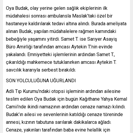
Oya Budak, olay yerine gelen sağlık ekiplerinin ilk
müdahalesi sonrası ambulansla Maslak’taki özel bir
hastaneye kaldırılarak tedavi altına alındı. Burada ameliyata
alınan Budak, yapılan müdahalelere rağmen karnındaki
bebeğiyle yaşamını yitirdi. Samet T. ise Sarıyer Asayiş
Büro Amirliği tarafından amcası Aytekin T.’nin evinde
yakalandı. Emniyetteki işlemlerinin ardından Samet T.,
çıkarıldığı mahkemece tutuklanırken amcası Aytekin T.
savcılık kararıyla serbest bırakıldı.
SON YOLCULUĞUNA UĞURLANDI
Adli Tıp Kurumu’ndaki otopsi işleminin ardından ailesine
teslim edilen Oya Budak için bugün Kağıthane Yahya Kemal
Camii’nde ikindi namazının ardından cenaze namazı kılındı.
Budak’ın ailesi ve sevenlerinin katıldığı cenaze töreninde
annesi, kızının tabutuna sarılarak dakikalarca ağladı.
Cenaze, yakınları tarafından baba evine helallik için