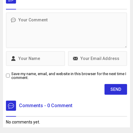
alındı. Şüpheliler, adliyeye
dairenin yatak odasında ölü
sevk edilerek tutuklandı.
bulundu. Bir dönem Kadın
Basketbol Milli Takımının
doktorluğunu yaptığı da
öğrenilen Bağdigen’in
ölümüne ilişkin soruşturma
başlatıldı. Bağdigen'in
ölmeden önce, "Daha önce
intihar edecektim. Farklı
sebeplerden dolayı
intiharımı erteledim" yazılı
intihar...
Save my name, email, and website in this browser for the next time I
comment.
Comments - 0 Comment
No comments yet.