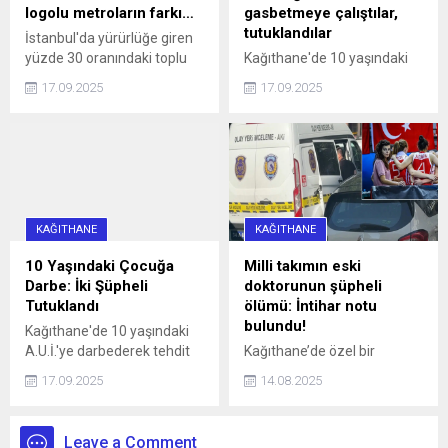
logolu metroların farkı…
gasbetmeye çalıştılar,
tutuklandılar
İstanbul'da yürürlüğe giren
yüzde 30 oranındaki toplu
Kağıthane'de 10 yaşındaki
ulaşım zammı, 'U' logolu
çocuğun bisikletini
17.09.2025
17.09.2025
metrolar ve Marmaray'da
gasbetmeye çalışan 16 ve
geçerli olmayacak haberi,
13 yaşındaki iki kişi, çocuğu
aradaki farkı merak ettirdi.
darbettikleri gerekçesiyle
İşte, logoların anlamı ve
tutuklandı.
farkı...
KAĞITHANE
KAĞITHANE
10 Yaşındaki Çocuğa
Milli takımın eski
Darbe: İki Şüpheli
doktorunun şüpheli
Tutuklandı
ölümü: İntihar notu
bulundu!
Kağıthane'de 10 yaşındaki
A.U.İ.'ye darbederek tehdit
Kağıthane’de özel bir
eden ve kaçmaya çalışırken
hastanede Acil Tıp Uzmanı
17.09.2025
14.08.2025
bir aracın çarpmasına neden
olarak görev yapan doktor
olan 16 yaşındaki İ.H.K. ve 13
Sedanur Bağdigen (35)
yaşındaki E.S. gözaltına
yaşadığı rezidanstaki
Leave a Comment