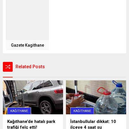
Gazete Kagithane
Related Posts
KAĞITHANE
KAĞITHANE
Kağıthane’de hatalı park
İstanbullular dikkat: 10
trafiği felç etti!
ilçeye 4 saat su