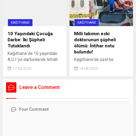
İşte, logoların anlamı ve
tutuklandı.
farkı...
KAĞITHANE
KAĞITHANE
10 Yaşındaki Çocuğa
Milli takımın eski
Darbe: İki Şüpheli
doktorunun şüpheli
Tutuklandı
ölümü: İntihar notu
bulundu!
Kağıthane'de 10 yaşındaki
A.U.İ.'ye darbederek tehdit
Kağıthane’de özel bir
eden ve kaçmaya çalışırken
hastanede Acil Tıp Uzmanı
17.09.2025
14.08.2025
bir aracın çarpmasına neden
olarak görev yapan doktor
olan 16 yaşındaki İ.H.K. ve 13
Sedanur Bağdigen (35)
yaşındaki E.S. gözaltına
yaşadığı rezidanstaki
Leave a Comment
alındı. Şüpheliler, adliyeye
dairenin yatak odasında ölü
sevk edilerek tutuklandı.
bulundu. Bir dönem Kadın
Basketbol Milli Takımının
doktorluğunu yaptığı da
öğrenilen Bağdigen’in
ölümüne ilişkin soruşturma
başlatıldı. Bağdigen'in
ölmeden önce, "Daha önce