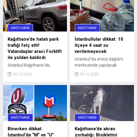
KAĞITHANE
KAĞITHANE
Kağıthane’de hatalı park
İstanbullular dikkat: 10
trafiği felç etti!
ilçeye 4 saat su
Vatandaşlar aracı Forklift
verilemeyecek
ile yoldan kaldırdı
İstanbul'da enerji dağıtım
İstanbul Kağıthane'de,
merkezinde yapılacak
Sarıgöl Caddesi üzerinde
çalışmalar nedeniyle yarın
09.12.2025
09.12.2025
saat 16.00 sularında 34 SS
10 ilçeye 4 saat su
0010 plakalı bir otomobil,
verilemeyecek.
hatalı park nedeniyle
caddeyi araç trafiğine
kapattı. Araç sürücüleri ile
halk otobüsündeki
yurttaşlar, uzun bir süre
KAĞITHANE
KAĞITHANE
aracın sürücüsüne
ulaşmaya ...
Binerken dikkat:
Kağıthane’de akran
İstanbul’da “M” ve “U”
zorbalığı: Bisikletini