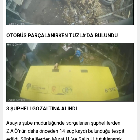
OTOBÜS PARÇALANIRKEN TUZLA’DA BULUNDU
3 ŞÜPHELİ GÖZALTINA ALINDI
Asayiş şube müdürlüğünde sorgulanan şüphelilerden
Z.A.Ö.’nün daha önceden 14 suç kaydı bulunduğu tespit
edildi. Şüphelilerden Murat H. Ve Salih H. tutuklanarak