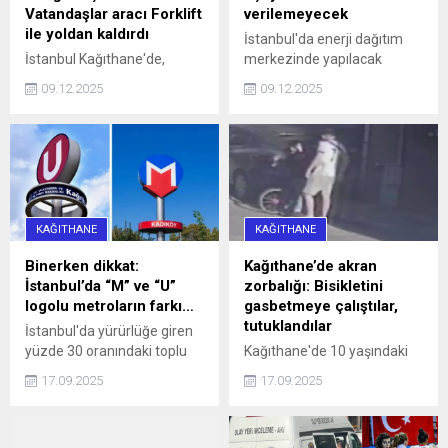
Vatandaşlar aracı Forklift
verilemeyecek
ile yoldan kaldırdı
İstanbul'da enerji dağıtım
İstanbul Kağıthane'de,
merkezinde yapılacak
Sarıgöl Caddesi üzerinde
çalışmalar nedeniyle yarın
09.12.2025
09.12.2025
saat 16.00 sularında 34 SS
10 ilçeye 4 saat su
0010 plakalı bir otomobil,
verilemeyecek.
hatalı park nedeniyle
caddeyi araç trafiğine
kapattı. Araç sürücüleri ile
halk otobüsündeki
yurttaşlar, uzun bir süre
KAĞITHANE
KAĞITHANE
aracın sürücüsüne
ulaşmaya ...
Binerken dikkat:
Kağıthane’de akran
İstanbul’da “M” ve “U”
zorbalığı: Bisikletini
logolu metroların farkı…
gasbetmeye çalıştılar,
tutuklandılar
İstanbul'da yürürlüğe giren
yüzde 30 oranındaki toplu
Kağıthane'de 10 yaşındaki
ulaşım zammı, 'U' logolu
çocuğun bisikletini
17.09.2025
17.09.2025
metrolar ve Marmaray'da
gasbetmeye çalışan 16 ve
geçerli olmayacak haberi,
13 yaşındaki iki kişi, çocuğu
aradaki farkı merak ettirdi.
darbettikleri gerekçesiyle