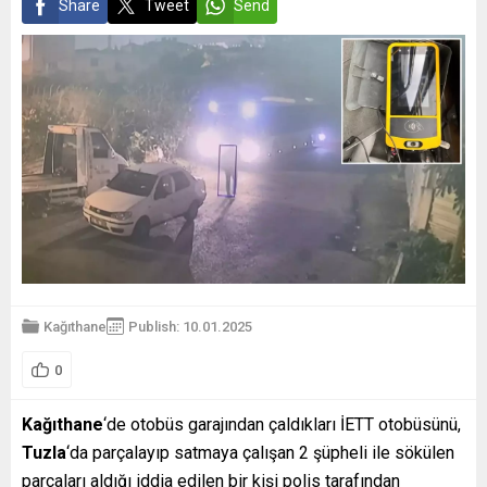
Share
Tweet
Send
Kağıthane
Publish: 10.01.2025
0
Kağıthane
‘de otobüs garajından çaldıkları İETT otobüsünü,
Tuzla
‘da parçalayıp satmaya çalışan 2 şüpheli ile sökülen
parçaları aldığı iddia edilen bir kişi polis tarafından