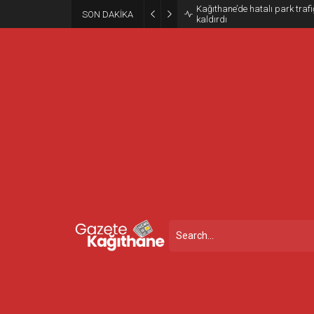
Kağıthane’de hatalı park trafiğ
SON DAKİKA
kaldırdı