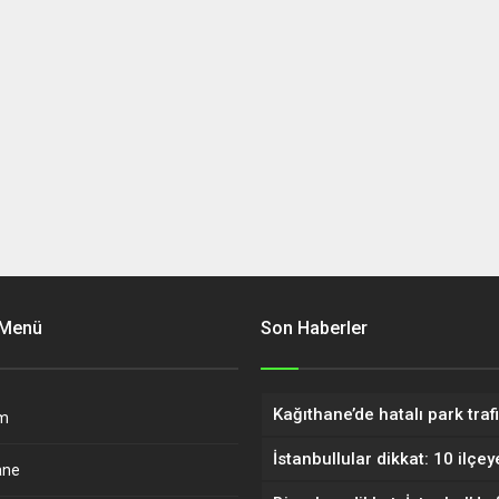
 Menü
Son Haberler
m
ane