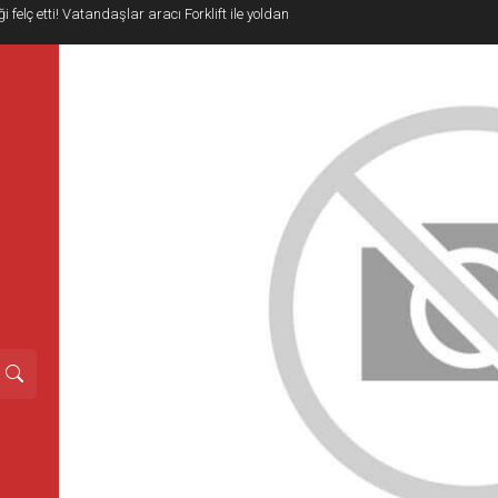
i felç etti! Vatandaşlar aracı Forklift ile yoldan