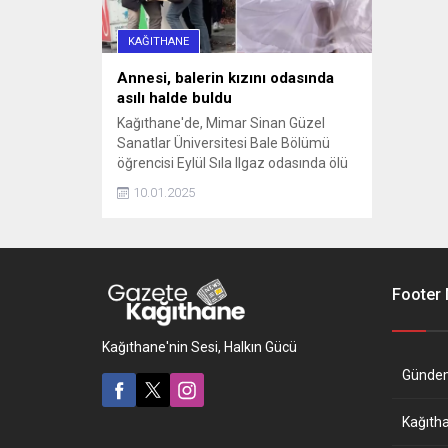
KAĞITHANE
Annesi, balerin kızını odasında
asılı halde buldu
Kağıthane'de, Mimar Sinan Güzel
Sanatlar Üniversitesi Bale Bölümü
öğrencisi Eylül Sıla Ilgaz odasında ölü
bulundu. Olay, dün saat 12.30
10.01.2025
sıralarında Hamidiye Mahallesi'nde
meydana geldi. Bale bölümü öğrencisi
Eylül Sıla Ilgaz, ailesiyle kahvaltı ...
Footer
Kağıthane'nin Sesi, Halkın Gücü
Günde
Kağıth