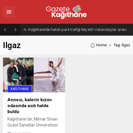
Kağıthane’de hatalı park trafiği felç etti! Vatandaşlar aracı Forklift ile yoldan kaldırdı
Ilgaz
Home
Tag: Ilgaz
KAĞITHANE
Annesi, balerin kızını
odasında asılı halde
buldu
Kağıthane'de, Mimar Sinan
Güzel Sanatlar Üniversitesi
Bale Bölümü öğrencisi Eylül