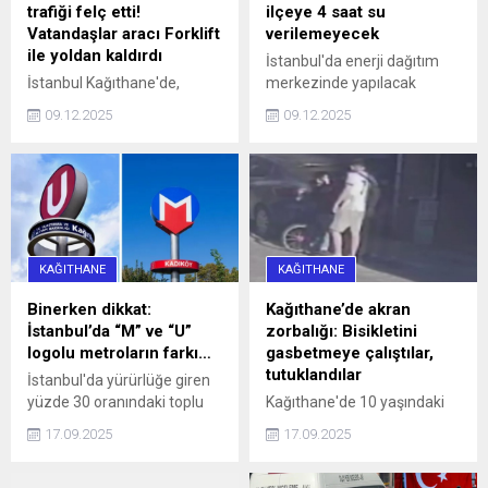
trafiği felç etti!
ilçeye 4 saat su
Vatandaşlar aracı Forklift
verilemeyecek
ile yoldan kaldırdı
İstanbul'da enerji dağıtım
İstanbul Kağıthane'de,
merkezinde yapılacak
Sarıgöl Caddesi üzerinde
çalışmalar nedeniyle yarın
09.12.2025
09.12.2025
saat 16.00 sularında 34 SS
10 ilçeye 4 saat su
0010 plakalı bir otomobil,
verilemeyecek.
hatalı park nedeniyle
caddeyi araç trafiğine
kapattı. Araç sürücüleri ile
halk otobüsündeki
yurttaşlar, uzun bir süre
KAĞITHANE
KAĞITHANE
aracın sürücüsüne
ulaşmaya ...
Binerken dikkat:
Kağıthane’de akran
İstanbul’da “M” ve “U”
zorbalığı: Bisikletini
logolu metroların farkı…
gasbetmeye çalıştılar,
tutuklandılar
İstanbul'da yürürlüğe giren
yüzde 30 oranındaki toplu
Kağıthane'de 10 yaşındaki
ulaşım zammı, 'U' logolu
çocuğun bisikletini
17.09.2025
17.09.2025
metrolar ve Marmaray'da
gasbetmeye çalışan 16 ve
geçerli olmayacak haberi,
13 yaşındaki iki kişi, çocuğu