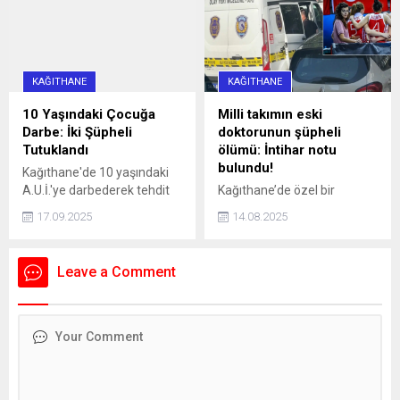
aradaki farkı merak ettirdi.
darbettikleri gerekçesiyle
İşte, logoların anlamı ve
tutuklandı.
farkı...
KAĞITHANE
KAĞITHANE
10 Yaşındaki Çocuğa
Milli takımın eski
Darbe: İki Şüpheli
doktorunun şüpheli
Tutuklandı
ölümü: İntihar notu
bulundu!
Kağıthane'de 10 yaşındaki
A.U.İ.'ye darbederek tehdit
Kağıthane’de özel bir
eden ve kaçmaya çalışırken
hastanede Acil Tıp Uzmanı
17.09.2025
14.08.2025
bir aracın çarpmasına neden
olarak görev yapan doktor
olan 16 yaşındaki İ.H.K. ve 13
Sedanur Bağdigen (35)
yaşındaki E.S. gözaltına
yaşadığı rezidanstaki
Leave a Comment
alındı. Şüpheliler, adliyeye
dairenin yatak odasında ölü
sevk edilerek tutuklandı.
bulundu. Bir dönem Kadın
Basketbol Milli Takımının
doktorluğunu yaptığı da
öğrenilen Bağdigen’in
ölümüne ilişkin soruşturma
başlatıldı. Bağdigen'in