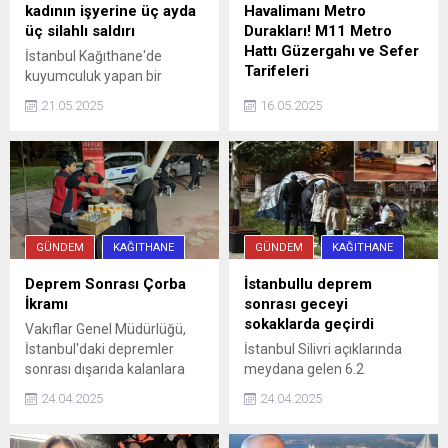
kadının işyerine üç ayda
Havalimanı Metro
üç silahlı saldırı
Durakları! M11 Metro
Hattı Güzergahı ve Sefer
İstanbul Kağıthane'de
Tarifeleri
kuyumculuk yapan bir
kadının işyeri, üç ay içinde
İstanbul'da şehrin dört bir
21.05.2025
16.05.2025
maskeli tetikçiler tarafından
yanına hızlı ve güvenli
üç kez otomatik silahlarla
yolculuk imkanı sağlayan
kurşunlandı. Yapılan polis
metro hatları, aynı zamanda
operasyonunda saldırıların
trafik sorununa da büyük
azmettiricisinin, boşanmak
ölçüde çözüm oluyor.
isteyen kuyumcu kadının eşi
Avrupa Yakası'nda önemli
olduğu ...
aktarma istasyonları ile
GÜNDEM
KAĞITHANE
GÜNDEM
KAĞITHANE
entegrasyonu olan ve
İstanbul Havalimanı'na ...
Deprem Sonrası Çorba
İstanbullu deprem
İkramı
sonrası geceyi
sokaklarda geçirdi
Vakıflar Genel Müdürlüğü,
İstanbul'daki depremler
İstanbul Silivri açıklarında
sonrası dışarıda kalanlara
meydana gelen 6.2
sıcak çorba ikram etti.
büyüklüğündeki depremin
24.04.2025
24.04.2025
ardından geceyi evlerinde
geçirmek istemeyen