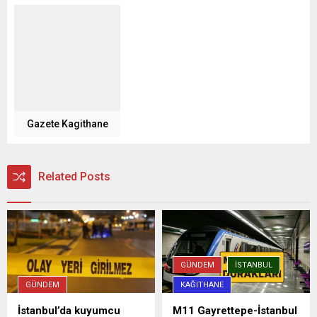
Gazete Kagithane
Related Posts
GÜNDEM
İSTANBUL
GÜNDEM
KAĞITHANE
İstanbul’da kuyumcu
M11 Gayrettepe-İstanbul