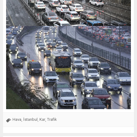
Hava
İstanbul
Kar
Trafik
,
,
,