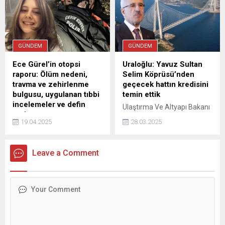
vatandaşlar sokaklarda,
camilerde ve mesire
alanlarına kurdukları
çadırlarda uyumayı tercih
etti.
GÜNDEM
GÜNDEM
Ece Gürel’in otopsi
Uraloğlu: Yavuz Sultan
raporu: Ölüm nedeni,
Selim Köprüsü’nden
travma ve zehirlenme
geçecek hattın kredisini
bulgusu, uygulanan tıbbi
temin ettik
incelemeler ve defin
Ulaştırma Ve Altyapı Bakanı
yeri…
Abdulkadir Uraloğlu,
19.04.2025
28.03.2025
Ece Gürel otopsi raporu
Ankara'da basın
sonuçları, kaybolma süreci
mensuplarıyla düzenlenen
ve adli sürecin seyriyle
iftar programında
Leave a Comment
birlikte akıllardaki sorular
gündemdeki projelere ilişkin
netleşiyor. Peki, Ece Gürel
detaylı değerlendirmelerde
neden öldü? İşte yanıtları
bulundu. "ÖNÜMÜZDEKİ
aranan sorular ve merak
AYLARDA İHALESİNİ
edilen detaylar... Ece Gürel'in
YAPACAĞIZ" Yavuz Sultan
nasıl kayboldu ve nasıl
Selim Köprüsü'nden ...
bulundu ...