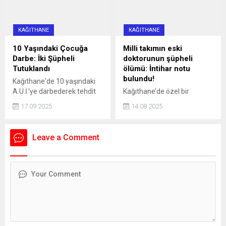
farkı...
KAĞITHANE
KAĞITHANE
10 Yaşındaki Çocuğa
Milli takımın eski
Darbe: İki Şüpheli
doktorunun şüpheli
Tutuklandı
ölümü: İntihar notu
bulundu!
Kağıthane'de 10 yaşındaki
A.U.İ.'ye darbederek tehdit
Kağıthane’de özel bir
eden ve kaçmaya çalışırken
hastanede Acil Tıp Uzmanı
17.09.2025
14.08.2025
bir aracın çarpmasına neden
olarak görev yapan doktor
olan 16 yaşındaki İ.H.K. ve 13
Sedanur Bağdigen (35)
yaşındaki E.S. gözaltına
yaşadığı rezidanstaki
Leave a Comment
alındı. Şüpheliler, adliyeye
dairenin yatak odasında ölü
sevk edilerek tutuklandı.
bulundu. Bir dönem Kadın
Basketbol Milli Takımının
doktorluğunu yaptığı da
öğrenilen Bağdigen’in
ölümüne ilişkin soruşturma
başlatıldı. Bağdigen'in
ölmeden önce, "Daha önce
intihar edecektim. Farklı