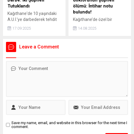
Darbe: İki Şüpheli
doktorunun şüpheli
Tutuklandı
ölümü: İntihar notu
bulundu!
Kağıthane'de 10 yaşındaki
A.U.İ.'ye darbederek tehdit
Kağıthane’de özel bir
eden ve kaçmaya çalışırken
hastanede Acil Tıp Uzmanı
17.09.2025
14.08.2025
bir aracın çarpmasına neden
olarak görev yapan doktor
olan 16 yaşındaki İ.H.K. ve 13
Sedanur Bağdigen (35)
yaşındaki E.S. gözaltına
yaşadığı rezidanstaki
Leave a Comment
alındı. Şüpheliler, adliyeye
dairenin yatak odasında ölü
sevk edilerek tutuklandı.
bulundu. Bir dönem Kadın
Basketbol Milli Takımının
doktorluğunu yaptığı da
öğrenilen Bağdigen’in
ölümüne ilişkin soruşturma
başlatıldı. Bağdigen'in
ölmeden önce, "Daha önce
intihar edecektim. Farklı
sebeplerden dolayı
intiharımı erteledim" yazılı
intihar...
Save my name, email, and website in this browser for the next time I
comment.