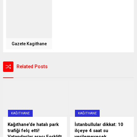
Gazete Kagithane
Related Posts
KAĞITHANE
KAĞITHANE
Kağıthane’de hatalı park
İstanbullular dikkat: 10
trafiği felç etti!
ilçeye 4 saat su
Vatandaşlar aracı Forklift
verilemeyecek