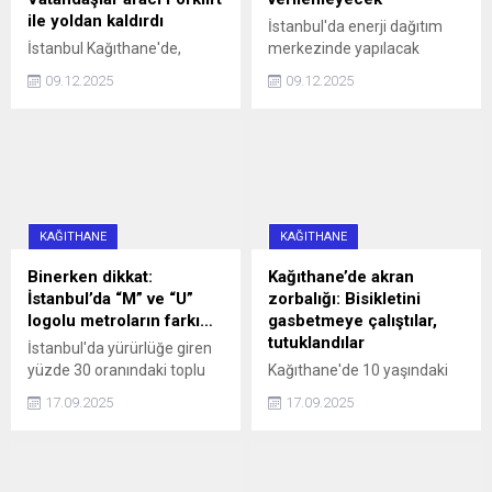
ile yoldan kaldırdı
İstanbul'da enerji dağıtım
İstanbul Kağıthane'de,
merkezinde yapılacak
Sarıgöl Caddesi üzerinde
çalışmalar nedeniyle yarın
09.12.2025
09.12.2025
saat 16.00 sularında 34 SS
10 ilçeye 4 saat su
0010 plakalı bir otomobil,
verilemeyecek.
hatalı park nedeniyle
caddeyi araç trafiğine
kapattı. Araç sürücüleri ile
halk otobüsündeki
yurttaşlar, uzun bir süre
KAĞITHANE
KAĞITHANE
aracın sürücüsüne
ulaşmaya ...
Binerken dikkat:
Kağıthane’de akran
İstanbul’da “M” ve “U”
zorbalığı: Bisikletini
logolu metroların farkı…
gasbetmeye çalıştılar,
tutuklandılar
İstanbul'da yürürlüğe giren
yüzde 30 oranındaki toplu
Kağıthane'de 10 yaşındaki
ulaşım zammı, 'U' logolu
çocuğun bisikletini
17.09.2025
17.09.2025
metrolar ve Marmaray'da
gasbetmeye çalışan 16 ve
geçerli olmayacak haberi,
13 yaşındaki iki kişi, çocuğu
aradaki farkı merak ettirdi.
darbettikleri gerekçesiyle
İşte, logoların anlamı ve
tutuklandı.