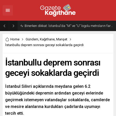
Binerken dikkat: İstanbul’da “M” ve “U” logolu metroların farkı…
Home
Gündem
,
Kağıthane
,
Manşet
İstanbullu deprem sonrası geceyi sokaklarda geçirdi
İstanbullu deprem sonrası
geceyi sokaklarda geçirdi
İstanbul Silivri açıklarında meydana gelen 6.2
büyüklüğündeki depremin ardından geceyi evlerinde
geçirmek istemeyen vatandaşlar sokaklarda, camilerde
ve mesire alanlarına kurdukları çadırlarda uyumayı
tercih etti.