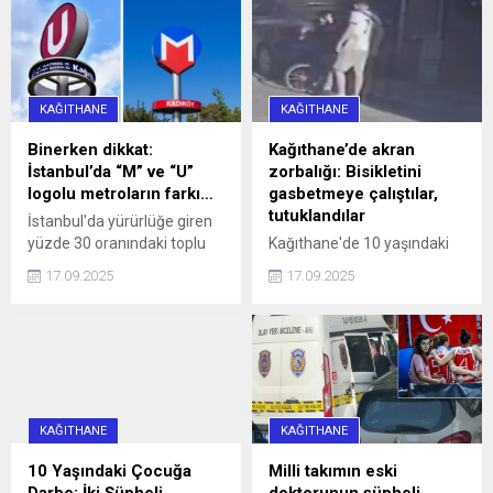
hatalı park nedeniyle
caddeyi araç trafiğine
kapattı. Araç sürücüleri ile
halk otobüsündeki
yurttaşlar, uzun bir süre
KAĞITHANE
KAĞITHANE
aracın sürücüsüne
ulaşmaya ...
Binerken dikkat:
Kağıthane’de akran
İstanbul’da “M” ve “U”
zorbalığı: Bisikletini
logolu metroların farkı…
gasbetmeye çalıştılar,
tutuklandılar
İstanbul'da yürürlüğe giren
yüzde 30 oranındaki toplu
Kağıthane'de 10 yaşındaki
ulaşım zammı, 'U' logolu
çocuğun bisikletini
17.09.2025
17.09.2025
metrolar ve Marmaray'da
gasbetmeye çalışan 16 ve
geçerli olmayacak haberi,
13 yaşındaki iki kişi, çocuğu
aradaki farkı merak ettirdi.
darbettikleri gerekçesiyle
İşte, logoların anlamı ve
tutuklandı.
farkı...
KAĞITHANE
KAĞITHANE
10 Yaşındaki Çocuğa
Milli takımın eski