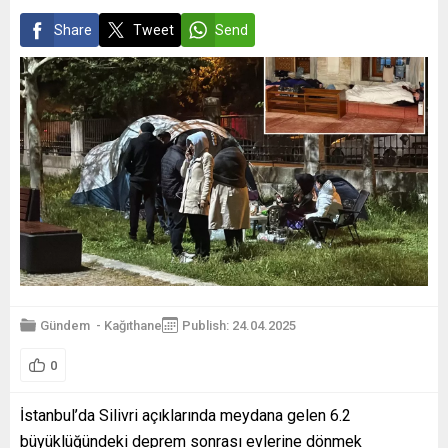
Share
Tweet
Send
Gündem
-
Kağıthane
Publish: 24.04.2025
0
İstanbul’da Silivri açıklarında meydana gelen 6.2
büyüklüğündeki deprem sonrası evlerine dönmek