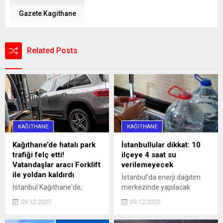
Gazete Kagithane
Related Posts
KAĞITHANE
KAĞITHANE
Kağıthane’de hatalı park
İstanbullular dikkat: 10
trafiği felç etti!
ilçeye 4 saat su
Vatandaşlar aracı Forklift
verilemeyecek
ile yoldan kaldırdı
İstanbul'da enerji dağıtım
İstanbul Kağıthane'de,
merkezinde yapılacak
Sarıgöl Caddesi üzerinde
çalışmalar nedeniyle yarın
09.12.2025
09.12.2025
saat 16.00 sularında 34 SS
10 ilçeye 4 saat su
0010 plakalı bir otomobil,
verilemeyecek.