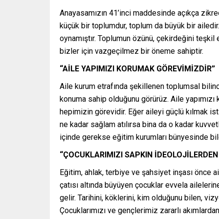
Anayasamızın 41’inci maddesinde açıkça zikredil
küçük bir toplumdur, toplum da büyük bir ailedi
oynamıştır. Toplumun özünü, çekirdeğini teşkil
bizler için vazgeçilmez bir öneme sahiptir.
“AİLE YAPIMIZI KORUMAK GÖREVİMİZDİR”
Aile kurum etrafında şekillenen toplumsal bilin
konuma sahip olduğunu görürüz. Aile yapımızı 
hepimizin görevidir. Eğer aileyi güçlü kılmak is
ne kadar sağlam atılırsa bina da o kadar kuvvetl
içinde gerekse eğitim kurumları bünyesinde bilg
“ÇOCUKLARIMIZI SAPKIN İDEOLOJİLERDE
Eğitim, ahlak, terbiye ve şahsiyet inşası önce a
çatısı altında büyüyen çocuklar evvela ailelerine
gelir. Tarihini, köklerini, kim olduğunu bilen, vi
Çocuklarımızı ve gençlerimiz zararlı akımlarda