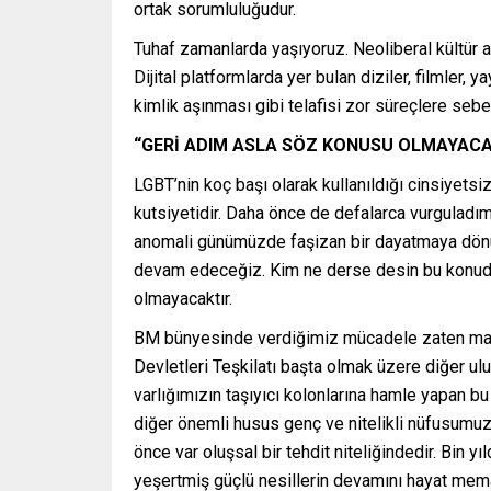
ortak sorumluluğudur.
Tuhaf zamanlarda yaşıyoruz. Neoliberal kültür ak
Dijital platformlarda yer bulan diziler, filmler
kimlik aşınması gibi telafisi zor süreçlere sebe
“GERİ ADIM ASLA SÖZ KONUSU OLMAYACA
LGBT’nin koç başı olarak kullanıldığı cinsiyetsiz
kutsiyetidir. Daha önce de defalarca vurguladım
anomali günümüzde faşizan bir dayatmaya dönüş
devam edeceğiz. Kim ne derse desin bu konuda 
olmayacaktır.
BM bünyesinde verdiğimiz mücadele zaten malumd
Devletleri Teşkilatı başta olmak üzere diğer ulus
varlığımızın taşıyıcı kolonlarına hamle yapan b
diğer önemli husus genç ve nitelikli nüfusumu
önce var oluşsal bir tehdit niteliğindedir. Bin 
yeşertmiş güçlü nesillerin devamını hayat mem