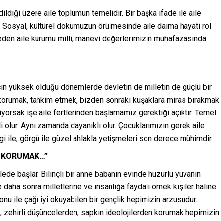
diği üzere aile toplumun temelidir. Bir başka ifade ile aile
r. Sosyal, kültürel dokumuzun örülmesinde aile daima hayati rol
 eden aile kurumu milli, manevi değerlerimizin muhafazasında
cin yüksek olduğu dönemlerde devletin de milletin de güçlü bir
korumak, tahkim etmek, bizden sonraki kuşaklara miras bırakmak
tiyorsak işe aile fertlerinden başlamamız gerektiği açıktır. Temel
i olur. Aynı zamanda dayanıklı olur. Çocuklarımızın gerek aile
i ile, görgü ile güzel ahlakla yetişmeleri son derece mühimdir.
N KORUMAK…”
ilede başlar. Bilinçli bir anne babanın evinde huzurlu yuvanın
 daha sonra milletlerine ve insanlığa faydalı örnek kişiler haline
zyonu ile çağı iyi okuyabilen bir gençlik hepimizin arzusudur.
n, zehirli düşüncelerden, sapkın ideolojilerden korumak hepimizin