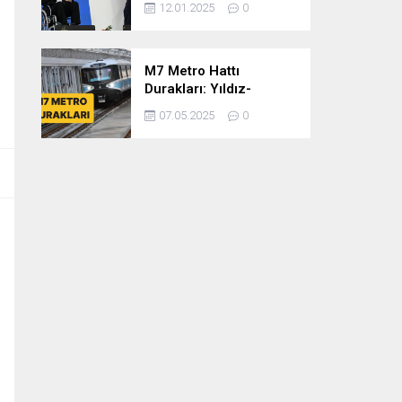
12.01.2025
0
dönem
cumhurbaşkanlığına
var mısınız
M7 Metro Hattı
Durakları: Yıldız-
Mahmutbey Metro Hattı
07.05.2025
0
Güzergahı ve Sefer
Tarifeleri