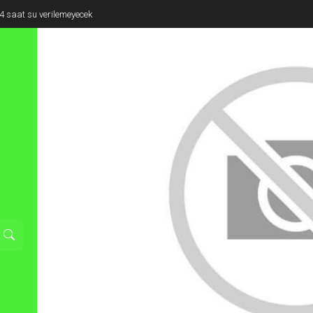
e 4 saat su verilemeyecek