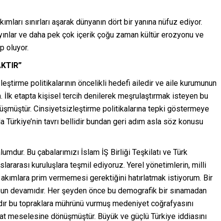
ımları sınırları aşarak dünyanın dört bir yanına nüfuz ediyor.
, yayınlar ve daha pek çok içerik çoğu zaman kültür erozyonu ve
p oluyor.
KTIR”
leştirme politikalarının öncelikli hedefi ailedir ve aile kurumunun
. İlk etapta kişisel tercih denilerek meşrulaştırmak isteyen bu
müştür. Cinsiyetsizleştirme politikalarına tepki göstermeye
Türkiye’nin tavrı bellidir bundan geri adım asla söz konusu
ur. Bu çabalarımızı İslam İŞ Birliği Teşkilatı ve Türk
lararası kuruluşlara teşmil ediyoruz. Yerel yönetimlerin, milli
u akımlara prim vermemesi gerektiğini hatırlatmak istiyorum. Bir
zun devamıdır. Her şeyden önce bu demografik bir sınamadan
yıldır bu topraklara mührünü vurmuş medeniyet coğrafyasını
at meselesine dönüşmüştür. Büyük ve güçlü Türkiye iddiasını