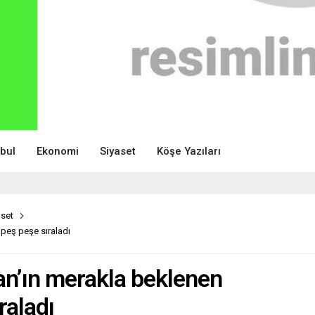
nbul
Ekonomi
Siyaset
Köşe Yazıları
aset
peş peşe sıraladı
n’ın merakla beklenen
raladı