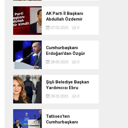
Oldu
AK Parti İl Başkanı
Abdullah Özdemir
kimdir
07.02.2025
0
Cumhurbaşkanı
Erdoğan’dan Özgür
Özel’e tepki: ‘Siyasi
28.03.2025
0
mandacılık talep ediyor’
Şişli Belediye Başkan
Yardımcısı Ebru
Özdemir tutuklandı
28.03.2025
0
Tatlıses’ten
Cumhurbaşkanı
Erdoğan’a: Önümüzdeki