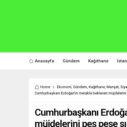
Anasayfa
Gündem
Kağıthane
İsta
Home
Ekonomi
,
Gündem
,
Kağıthane
,
Manşet
,
Siy
Cumhurbaşkanı Erdoğan’ın merakla beklenen müjdelerini 
Cumhurbaşkanı Erdoğa
müjdelerini peş peşe sı