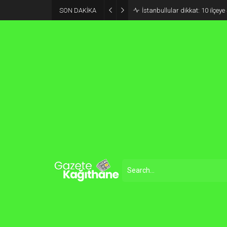
SON DAKİKA
İstanbullular dikkat: 10 ilçey