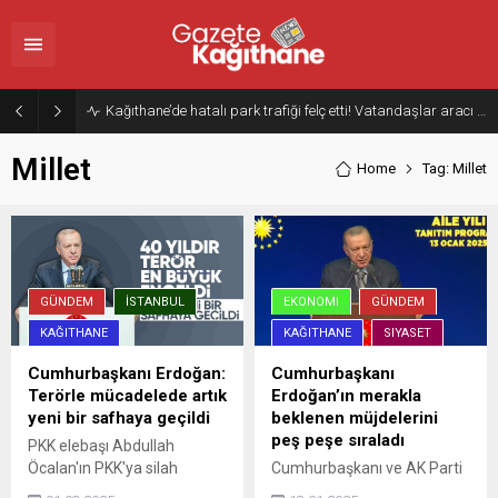
Kağıthane’de hatalı park trafiği felç etti! Vatandaşlar aracı Forklift ile yoldan kaldırdı
Millet
Home
Tag: Millet
GÜNDEM
İSTANBUL
EKONOMI
GÜNDEM
KAĞITHANE
KAĞITHANE
SIYASET
Cumhurbaşkanı Erdoğan:
Cumhurbaşkanı
Terörle mücadelede artık
Erdoğan’ın merakla
yeni bir safhaya geçildi
beklenen müjdelerini
peş peşe sıraladı
PKK elebaşı Abdullah
Öcalan'ın PKK'ya silah
Cumhurbaşkanı ve AK Parti
bırakma ve kendini
Genel Başkanı Recep Tayyip