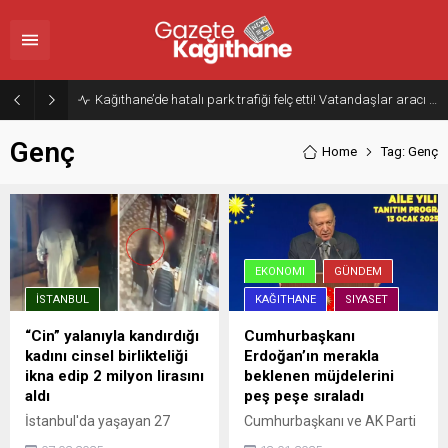
Kağıthane’de hatalı park trafiği felç etti! Vatandaşlar aracı Forklift ile yoldan kaldırdı
Genç
Home
Tag: Genç
EKONOMI
GÜNDEM
İSTANBUL
KAĞITHANE
SIYASET
“Cin” yalanıyla kandırdığı
Cumhurbaşkanı
kadını cinsel birlikteliği
Erdoğan’ın merakla
ikna edip 2 milyon lirasını
beklenen müjdelerini
aldı
peş peşe sıraladı
İstanbul'da yaşayan 27
Cumhurbaşkanı ve AK Parti
yaşındaki bayan toplumsal
Genel Başkanı Recep Tayyip