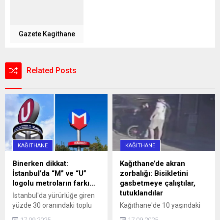
Gazete Kagithane
Related Posts
KAĞITHANE
KAĞITHANE
Binerken dikkat:
Kağıthane’de akran
İstanbul’da “M” ve “U”
zorbalığı: Bisikletini
logolu metroların farkı…
gasbetmeye çalıştılar,
tutuklandılar
İstanbul'da yürürlüğe giren
yüzde 30 oranındaki toplu
Kağıthane'de 10 yaşındaki
ulaşım zammı, 'U' logolu
çocuğun bisikletini
17.09.2025
17.09.2025