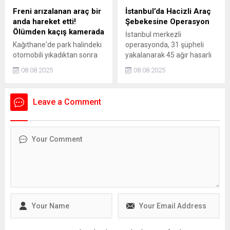
ölümüne ilişkin soruşturma
Freni arızalanan araç bir
İstanbul’da Hacizli Araç
başlatıldı. Bağdigen'in
anda hareket etti!
Şebekesine Operasyon
ölmeden önce, "Daha önce
Ölümden kaçış kamerada
İstanbul merkezli
intihar edecektim. Farklı
Kağıthane'de park halindeki
operasyonda, 31 şüpheli
sebeplerden dolayı
otomobili yıkadıktan sonra
yakalanarak 45 ağır hasarlı
intiharımı erteledim" yazılı
iki kuzen Erkan Bekar (41)
araç ele geçirildi.
intihar...
08.08.2025
08.08.2025
ile Serkan Bekar (41)
yıkadıkları aracın arkasında
sohbet etmeye başladı. Bu
Leave a Comment
sırada park halinde bulunan
başka bir aracın el freninde
arıza meydana geldi. Yokuş
aşağı inmeye başlayan aracı
son anda fark eden Erkan
Bekar ve kuzeni aracın
altında kalmaktan...