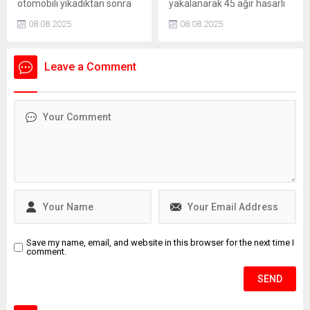
otomobili yıkadıktan sonra
yakalanarak 45 ağır hasarlı
intiharımı erteledim" yazılı
iki kuzen Erkan Bekar (41)
araç ele geçirildi.
intihar...
08.08.2025
08.08.2025
ile Serkan Bekar (41)
yıkadıkları aracın arkasında
sohbet etmeye başladı. Bu
Leave a Comment
sırada park halinde bulunan
başka bir aracın el freninde
arıza meydana geldi. Yokuş
aşağı inmeye başlayan aracı
son anda fark eden Erkan
Bekar ve kuzeni aracın
altında kalmaktan...
Save my name, email, and website in this browser for the next time I
comment.