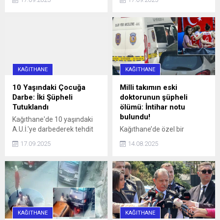
metrolar ve Marmaray'da
gasbetmeye çalışan 16 ve
geçerli olmayacak haberi,
13 yaşındaki iki kişi, çocuğu
aradaki farkı merak ettirdi.
darbettikleri gerekçesiyle
İşte, logoların anlamı ve
tutuklandı.
farkı...
KAĞITHANE
KAĞITHANE
10 Yaşındaki Çocuğa
Milli takımın eski
Darbe: İki Şüpheli
doktorunun şüpheli
Tutuklandı
ölümü: İntihar notu
bulundu!
Kağıthane'de 10 yaşındaki
A.U.İ.'ye darbederek tehdit
Kağıthane’de özel bir
eden ve kaçmaya çalışırken
hastanede Acil Tıp Uzmanı
17.09.2025
14.08.2025
bir aracın çarpmasına neden
olarak görev yapan doktor
olan 16 yaşındaki İ.H.K. ve 13
Sedanur Bağdigen (35)
yaşındaki E.S. gözaltına
yaşadığı rezidanstaki
alındı. Şüpheliler, adliyeye
dairenin yatak odasında ölü
sevk edilerek tutuklandı.
bulundu. Bir dönem Kadın
Basketbol Milli Takımının
doktorluğunu yaptığı da
KAĞITHANE
KAĞITHANE
öğrenilen Bağdigen’in