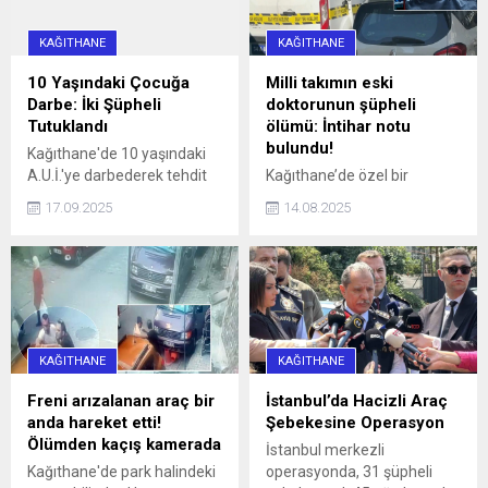
KAĞITHANE
KAĞITHANE
10 Yaşındaki Çocuğa
Milli takımın eski
Darbe: İki Şüpheli
doktorunun şüpheli
Tutuklandı
ölümü: İntihar notu
bulundu!
Kağıthane'de 10 yaşındaki
A.U.İ.'ye darbederek tehdit
Kağıthane’de özel bir
eden ve kaçmaya çalışırken
hastanede Acil Tıp Uzmanı
17.09.2025
14.08.2025
bir aracın çarpmasına neden
olarak görev yapan doktor
olan 16 yaşındaki İ.H.K. ve 13
Sedanur Bağdigen (35)
yaşındaki E.S. gözaltına
yaşadığı rezidanstaki
alındı. Şüpheliler, adliyeye
dairenin yatak odasında ölü
sevk edilerek tutuklandı.
bulundu. Bir dönem Kadın
Basketbol Milli Takımının
doktorluğunu yaptığı da
KAĞITHANE
KAĞITHANE
öğrenilen Bağdigen’in
ölümüne ilişkin soruşturma
Freni arızalanan araç bir
İstanbul’da Hacizli Araç
başlatıldı. Bağdigen'in
anda hareket etti!
Şebekesine Operasyon
ölmeden önce, "Daha önce
Ölümden kaçış kamerada
İstanbul merkezli
intihar edecektim. Farklı
Kağıthane'de park halindeki
operasyonda, 31 şüpheli
sebeplerden dolayı