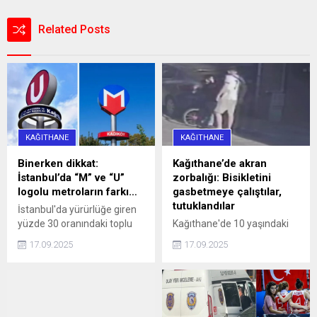
Related Posts
KAĞITHANE
KAĞITHANE
Binerken dikkat:
Kağıthane’de akran
İstanbul’da “M” ve “U”
zorbalığı: Bisikletini
logolu metroların farkı…
gasbetmeye çalıştılar,
tutuklandılar
İstanbul'da yürürlüğe giren
yüzde 30 oranındaki toplu
Kağıthane'de 10 yaşındaki
ulaşım zammı, 'U' logolu
çocuğun bisikletini
17.09.2025
17.09.2025
metrolar ve Marmaray'da
gasbetmeye çalışan 16 ve
geçerli olmayacak haberi,
13 yaşındaki iki kişi, çocuğu
aradaki farkı merak ettirdi.
darbettikleri gerekçesiyle
İşte, logoların anlamı ve
tutuklandı.
farkı...