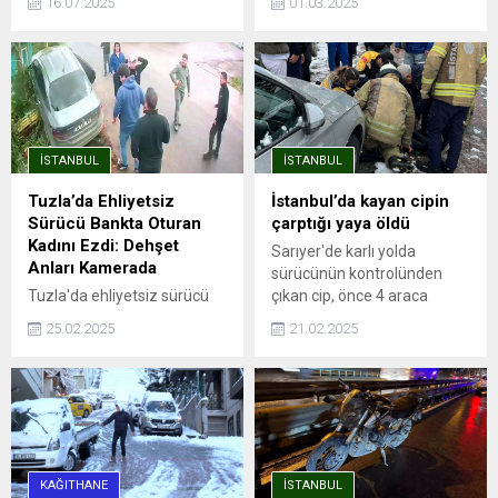
16.07.2025
01.03.2025
kamerasıyla kaydedildi.
kişi hayatını kaybetti, 8
kişinin ise yaralandığı
bildirildi. Yaralılar, sağlık
ekiplerinin müdahalesinin
ardından hastaneye sevk
edildi.
İSTANBUL
İSTANBUL
Tuzla’da Ehliyetsiz
İstanbul’da kayan cipin
Sürücü Bankta Oturan
çarptığı yaya öldü
Kadını Ezdi: Dehşet
Sarıyer'de karlı yolda
Anları Kamerada
sürücünün kontrolünden
Tuzla'da ehliyetsiz sürücü
çıkan cip, önce 4 araca
bankta oturan kadını ezdi:
ardından da kaldırımdaki
25.02.2025
21.02.2025
Feci kaza kamerada
yaya çarptı. Hastaneye
Yaşadığı dehşeti böyle
kaldırılan ağır yaralı yaya
anlattı: "Kaçma şansım
hayatını kaybederken, kaza
olmadı, kendimi arabanın
anları saniye saniye güvenlik
altında buldum" İSTANBUL -
kameralarına yansıdı.
Tuzla'da 14 yaşındaki
ehliyetsiz bir sürücü, iş
KAĞITHANE
İSTANBUL
yerinin önünde oturan