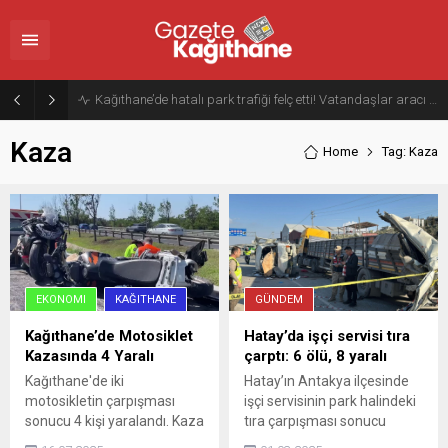
İstanbullular dikkat: 10 ilçeye 4 saat su verilemeyecek
Kaza
Home
Tag: Kaza
EKONOMI
KAĞITHANE
GÜNDEM
Kağıthane’de Motosiklet
Hatay’da işçi servisi tıra
Kazasında 4 Yaralı
çarptı: 6 ölü, 8 yaralı
Kağıthane'de iki
Hatay’ın Antakya ilçesinde
motosikletin çarpışması
işçi servisinin park halindeki
sonucu 4 kişi yaralandı. Kaza
tıra çarpışması sonucu
anı cep telefonu
meydana gelen kazada 6