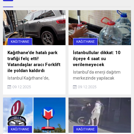
KAĞITHANE
KAĞITHANE
Kağıthane’de hatalı park
İstanbullular dikkat: 10
trafiği felç etti!
ilçeye 4 saat su
Vatandaşlar aracı Forklift
verilemeyecek
ile yoldan kaldırdı
İstanbul'da enerji dağıtım
İstanbul Kağıthane'de,
merkezinde yapılacak
Sarıgöl Caddesi üzerinde
çalışmalar nedeniyle yarın
09.12.2025
09.12.2025
saat 16.00 sularında 34 SS
10 ilçeye 4 saat su
0010 plakalı bir otomobil,
verilemeyecek.
hatalı park nedeniyle
caddeyi araç trafiğine
kapattı. Araç sürücüleri ile
halk otobüsündeki
yurttaşlar, uzun bir süre
KAĞITHANE
KAĞITHANE
aracın sürücüsüne