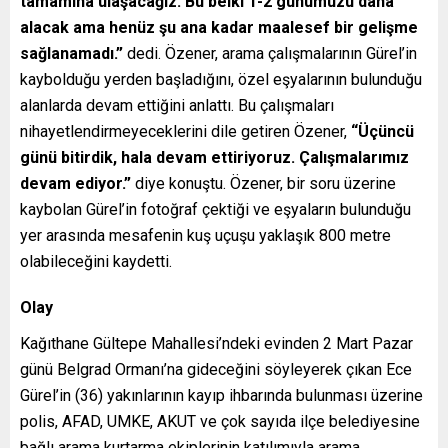
tamamına ulaşacağız. Bu belki 1-2 günümüzü daha
alacak ama henüz şu ana kadar maalesef bir gelişme
sağlanamadı.”
dedi. Özener, arama çalışmalarının Gürel’in
kaybolduğu yerden başladığını, özel eşyalarının bulunduğu
alanlarda devam ettiğini anlattı. Bu çalışmaları
nihayetlendirmeyeceklerini dile getiren Özener,
“Üçüncü
günü bitirdik, hala devam ettiriyoruz. Çalışmalarımız
devam ediyor.”
diye konuştu. Özener, bir soru üzerine
kaybolan Gürel’in fotoğraf çektiği ve eşyaların bulunduğu
yer arasında mesafenin kuş uçuşu yaklaşık 800 metre
olabileceğini kaydetti.
Olay
Kağıthane Gültepe Mahallesi’ndeki evinden 2 Mart Pazar
günü Belgrad Ormanı’na gideceğini söyleyerek çıkan Ece
Gürel’in (36) yakınlarının kayıp ihbarında bulunması üzerine
polis, AFAD, UMKE, AKUT ve çok sayıda ilçe belediyesine
bağlı arama kurtarma ekiplerinin katılımıyla arama