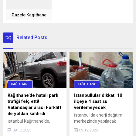
Gazete Kagithane
Related Posts
KAĞITHANE
KAĞITHANE
Kağıthane’de hatalı park
İstanbullular dikkat: 10
trafiği felç etti!
ilçeye 4 saat su
Vatandaşlar aracı Forklift
verilemeyecek
ile yoldan kaldırdı
İstanbul'da enerji dağıtım
İstanbul Kağıthane'de,
merkezinde yapılacak
Sarıgöl Caddesi üzerinde
çalışmalar nedeniyle yarın
09.12.2025
09.12.2025
saat 16.00 sularında 34 SS
10 ilçeye 4 saat su