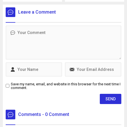
olan 16 yaşındaki İ.H.K. ve 13
Sedanur Bağdigen (35)
yaşındaki E.S. gözaltına
yaşadığı rezidanstaki
Leave a Comment
alındı. Şüpheliler, adliyeye
dairenin yatak odasında ölü
sevk edilerek tutuklandı.
bulundu. Bir dönem Kadın
Basketbol Milli Takımının
doktorluğunu yaptığı da
öğrenilen Bağdigen’in
ölümüne ilişkin soruşturma
başlatıldı. Bağdigen'in
ölmeden önce, "Daha önce
intihar edecektim. Farklı
sebeplerden dolayı
intiharımı erteledim" yazılı
intihar...
Save my name, email, and website in this browser for the next time I
comment.
Comments - 0 Comment