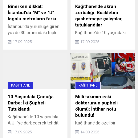
ulaşmaya ...
Binerken dikkat:
Kağıthane’de akran
İstanbul’da “M” ve “U”
zorbalığı: Bisikletini
logolu metroların farkı…
gasbetmeye çalıştılar,
tutuklandılar
İstanbul'da yürürlüğe giren
yüzde 30 oranındaki toplu
Kağıthane'de 10 yaşındaki
ulaşım zammı, 'U' logolu
çocuğun bisikletini
17.09.2025
17.09.2025
metrolar ve Marmaray'da
gasbetmeye çalışan 16 ve
geçerli olmayacak haberi,
13 yaşındaki iki kişi, çocuğu
aradaki farkı merak ettirdi.
darbettikleri gerekçesiyle
İşte, logoların anlamı ve
tutuklandı.
farkı...
KAĞITHANE
KAĞITHANE
10 Yaşındaki Çocuğa
Milli takımın eski
Darbe: İki Şüpheli
doktorunun şüpheli
Tutuklandı
ölümü: İntihar notu
bulundu!
Kağıthane'de 10 yaşındaki
A.U.İ.'ye darbederek tehdit
Kağıthane’de özel bir
eden ve kaçmaya çalışırken
hastanede Acil Tıp Uzmanı
17.09.2025
14.08.2025
bir aracın çarpmasına neden
olarak görev yapan doktor