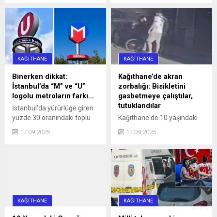
0010 plakalı bir otomobil,
verilemeyecek.
hatalı park nedeniyle
caddeyi araç trafiğine
kapattı. Araç sürücüleri ile
halk otobüsündeki
yurttaşlar, uzun bir süre
KAĞITHANE
KAĞITHANE
aracın sürücüsüne
ulaşmaya ...
Binerken dikkat:
Kağıthane’de akran
İstanbul’da “M” ve “U”
zorbalığı: Bisikletini
logolu metroların farkı…
gasbetmeye çalıştılar,
tutuklandılar
İstanbul'da yürürlüğe giren
yüzde 30 oranındaki toplu
Kağıthane'de 10 yaşındaki
ulaşım zammı, 'U' logolu
çocuğun bisikletini
17.09.2025
17.09.2025
metrolar ve Marmaray'da
gasbetmeye çalışan 16 ve
geçerli olmayacak haberi,
13 yaşındaki iki kişi, çocuğu
aradaki farkı merak ettirdi.
darbettikleri gerekçesiyle
İşte, logoların anlamı ve
tutuklandı.
farkı...
KAĞITHANE
KAĞITHANE