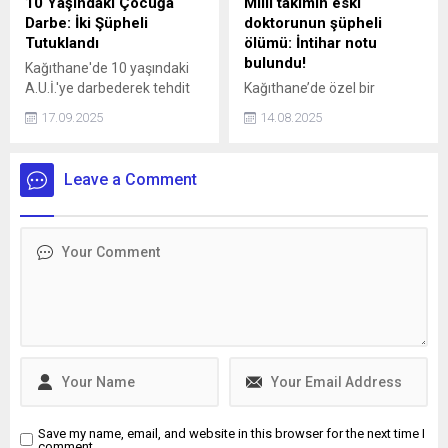
10 Yaşındaki Çocuğa
Milli takımın eski
Darbe: İki Şüpheli
doktorunun şüpheli
Tutuklandı
ölümü: İntihar notu
bulundu!
Kağıthane'de 10 yaşındaki
A.U.İ.'ye darbederek tehdit
Kağıthane’de özel bir
eden ve kaçmaya çalışırken
hastanede Acil Tıp Uzmanı
17.09.2025
14.08.2025
bir aracın çarpmasına neden
olarak görev yapan doktor
olan 16 yaşındaki İ.H.K. ve 13
Sedanur Bağdigen (35)
yaşındaki E.S. gözaltına
yaşadığı rezidanstaki
Leave a Comment
alındı. Şüpheliler, adliyeye
dairenin yatak odasında ölü
sevk edilerek tutuklandı.
bulundu. Bir dönem Kadın
Basketbol Milli Takımının
doktorluğunu yaptığı da
öğrenilen Bağdigen’in
ölümüne ilişkin soruşturma
başlatıldı. Bağdigen'in
ölmeden önce, "Daha önce
intihar edecektim. Farklı
sebeplerden dolayı
intiharımı erteledim" yazılı
intihar...
Save my name, email, and website in this browser for the next time I
comment.