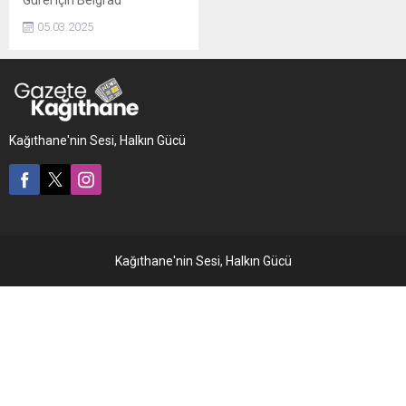
Gürel için Belgrad
Ormanı'nda 291 kişilik ekip
05.03.2025
ve iz takip köpekleri arama
çalışmalarını sürdürüyor.
Çalışmalar hız kesmeden
devam ediyor.
Kağıthane'nin Sesi, Halkın Gücü
Kağıthane'nin Sesi, Halkın Gücü