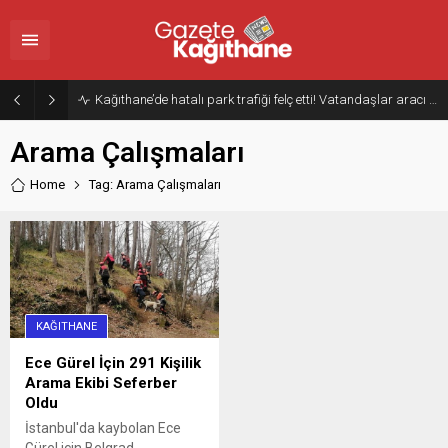
Kağıthane’de hatalı park trafiği felç etti! Vatandaşlar aracı Forklift ile yoldan kaldırdı
Arama Çalışmaları
Home
Tag: Arama Çalışmaları
KAĞITHANE
Ece Gürel İçin 291 Kişilik
Arama Ekibi Seferber
Oldu
İstanbul'da kaybolan Ece