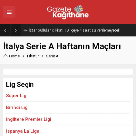
İstanbullular dikkat: 10 ilçeye 4 saat su verilemeyecek
İtalya Serie A Haftanın Maçları
Home
Fikstür
Serie A
Lig Seçin
Süper Lig
Birinci Lig
İngiltere Premier Ligi
İspanya La Liga