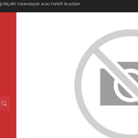
i felç etti! Vatandaşlar aracı Forklift ile yoldan