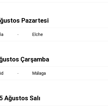
ğustos Pazartesi
ña
Elche
-
ğustos Çarşamba
id
Málaga
-
5 Ağustos Salı