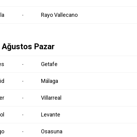
la
Rayo Vallecano
-
 Ağustos Pazar
es
Getafe
-
id
Málaga
-
er
Villarreal
-
ol
Levante
-
go
Osasuna
-