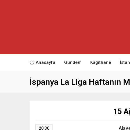
Anasayfa
Gündem
Kağıthane
İsta
İspanya La Liga Haftanın M
15 A
Alav
20:30