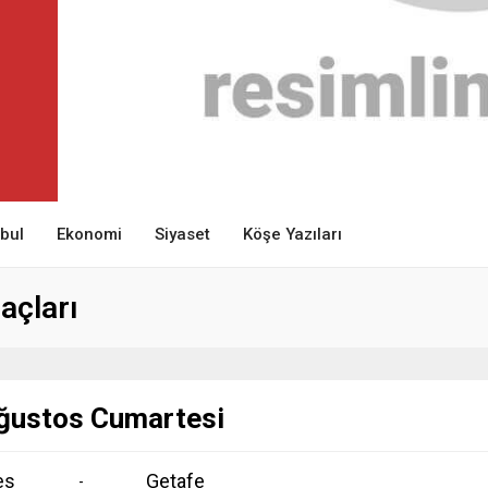
nbul
Ekonomi
Siyaset
Köşe Yazıları
açları
ğustos Cumartesi
es
Getafe
-