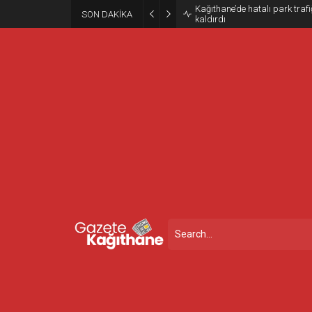
Kağıthane’de hatalı park trafiğ
SON DAKİKA
kaldırdı