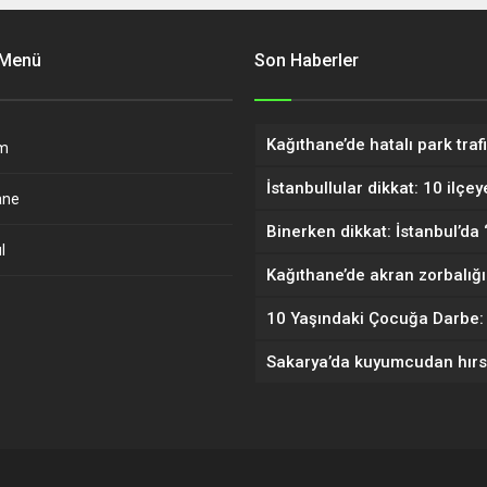
 Menü
Son Haberler
m
ane
l