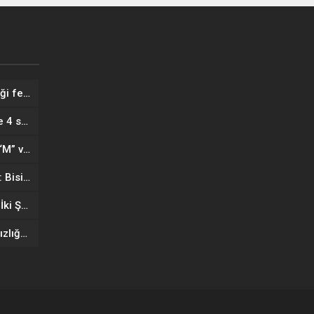
Kağıthane’de hatalı park trafiği felç etti! Vatandaşlar aracı Forklift ile yoldan kaldırdı
İstanbullular dikkat: 10 ilçeye 4 saat su verilemeyecek
Binerken dikkat: İstanbul’da “M” ve “U” logolu metroların farkı…
Kağıthane’de akran zorbalığı: Bisikletini gasbetmeye çalıştılar, tutuklandılar
10 Yaşındaki Çocuğa Darbe: İki Şüpheli Tutuklandı
Sakarya’da kuyumcudan hırsızlığa ilişkin 7 sanığın yargılanması sürdü