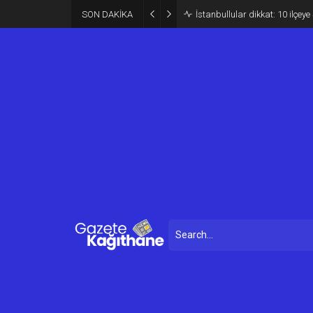
SON DAKİKA
İstanbullular dikkat: 10 ilçey