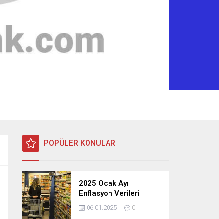
POPÜLER KONULAR
2025 Ocak Ayı
Enflasyon Verileri
Açıklandı: TÜFE, ÜFE ve
06.01.2025
0
TEFE Oranları Belli