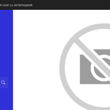
e 4 saat su verilemeyecek