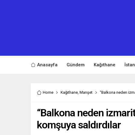
Anasayfa
Gündem
Kağıthane
İsta
Home
Kağıthane
,
Manşet
“Balkona neden izmari
“Balkona neden izmarit a
komşuya saldırdılar