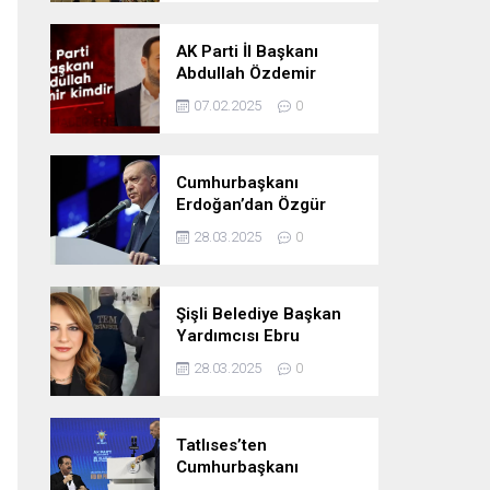
Oldu
AK Parti İl Başkanı
Abdullah Özdemir
kimdir
07.02.2025
0
Cumhurbaşkanı
Erdoğan’dan Özgür
Özel’e tepki: ‘Siyasi
28.03.2025
0
mandacılık talep ediyor’
Şişli Belediye Başkan
Yardımcısı Ebru
Özdemir tutuklandı
28.03.2025
0
Tatlıses’ten
Cumhurbaşkanı
Erdoğan’a: Önümüzdeki