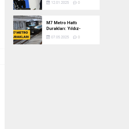
12.01.2025
0
dönem
cumhurbaşkanlığına
var mısınız
M7 Metro Hattı
Durakları: Yıldız-
Mahmutbey Metro Hattı
07.05.2025
0
Güzergahı ve Sefer
Tarifeleri