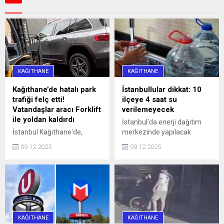
KAĞITHANE
KAĞITHANE
Kağıthane’de hatalı park
İstanbullular dikkat: 10
trafiği felç etti!
ilçeye 4 saat su
Vatandaşlar aracı Forklift
verilemeyecek
ile yoldan kaldırdı
İstanbul'da enerji dağıtım
İstanbul Kağıthane'de,
merkezinde yapılacak
Sarıgöl Caddesi üzerinde
çalışmalar nedeniyle yarın
09.12.2025
09.12.2025
saat 16.00 sularında 34 SS
10 ilçeye 4 saat su
0010 plakalı bir otomobil,
verilemeyecek.
hatalı park nedeniyle
caddeyi araç trafiğine
kapattı. Araç sürücüleri ile
halk otobüsündeki
yurttaşlar, uzun bir süre
KAĞITHANE
KAĞITHANE
aracın sürücüsüne