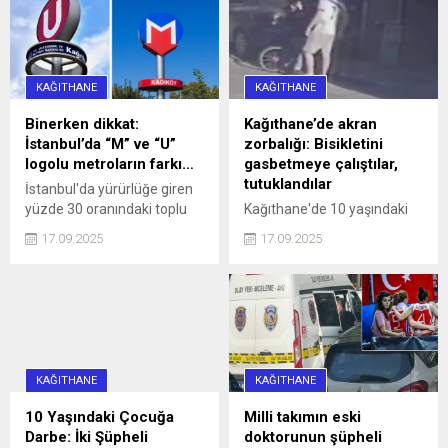
caddeyi araç trafiğine
kapattı. Araç sürücüleri ile
halk otobüsündeki
yurttaşlar, uzun bir süre
KAĞITHANE
KAĞITHANE
aracın sürücüsüne
ulaşmaya ...
Binerken dikkat:
Kağıthane’de akran
İstanbul’da “M” ve “U”
zorbalığı: Bisikletini
logolu metroların farkı…
gasbetmeye çalıştılar,
tutuklandılar
İstanbul'da yürürlüğe giren
yüzde 30 oranındaki toplu
Kağıthane'de 10 yaşındaki
ulaşım zammı, 'U' logolu
çocuğun bisikletini
17.09.2025
17.09.2025
metrolar ve Marmaray'da
gasbetmeye çalışan 16 ve
geçerli olmayacak haberi,
13 yaşındaki iki kişi, çocuğu
aradaki farkı merak ettirdi.
darbettikleri gerekçesiyle
İşte, logoların anlamı ve
tutuklandı.
farkı...
KAĞITHANE
KAĞITHANE
10 Yaşındaki Çocuğa
Milli takımın eski
Darbe: İki Şüpheli
doktorunun şüpheli