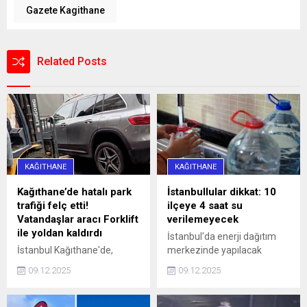
Gazete Kagithane
Related Posts
KAĞITHANE
KAĞITHANE
Kağıthane’de hatalı park
İstanbullular dikkat: 10
trafiği felç etti!
ilçeye 4 saat su
Vatandaşlar aracı Forklift
verilemeyecek
ile yoldan kaldırdı
İstanbul'da enerji dağıtım
İstanbul Kağıthane'de,
merkezinde yapılacak
Sarıgöl Caddesi üzerinde
çalışmalar nedeniyle yarın
09.12.2025
09.12.2025
saat 16.00 sularında 34 SS
10 ilçeye 4 saat su
0010 plakalı bir otomobil,
verilemeyecek.
hatalı park nedeniyle