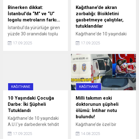
ulaşmaya ...
Binerken dikkat:
Kağıthane’de akran
İstanbul’da “M” ve “U”
zorbalığı: Bisikletini
logolu metroların farkı…
gasbetmeye çalıştılar,
tutuklandılar
İstanbul'da yürürlüğe giren
yüzde 30 oranındaki toplu
Kağıthane'de 10 yaşındaki
ulaşım zammı, 'U' logolu
çocuğun bisikletini
17.09.2025
17.09.2025
metrolar ve Marmaray'da
gasbetmeye çalışan 16 ve
geçerli olmayacak haberi,
13 yaşındaki iki kişi, çocuğu
aradaki farkı merak ettirdi.
darbettikleri gerekçesiyle
İşte, logoların anlamı ve
tutuklandı.
farkı...
KAĞITHANE
KAĞITHANE
10 Yaşındaki Çocuğa
Milli takımın eski
Darbe: İki Şüpheli
doktorunun şüpheli
Tutuklandı
ölümü: İntihar notu
bulundu!
Kağıthane'de 10 yaşındaki
A.U.İ.'ye darbederek tehdit
Kağıthane’de özel bir
eden ve kaçmaya çalışırken
hastanede Acil Tıp Uzmanı
17.09.2025
14.08.2025
bir aracın çarpmasına neden
olarak görev yapan doktor