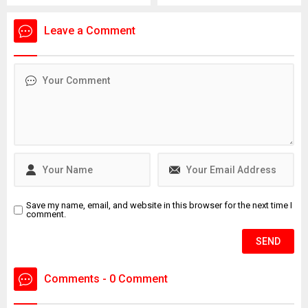
olan 16 yaşındaki İ.H.K. ve 13
Sedanur Bağdigen (35)
yaşındaki E.S. gözaltına
yaşadığı rezidanstaki
Leave a Comment
alındı. Şüpheliler, adliyeye
dairenin yatak odasında ölü
sevk edilerek tutuklandı.
bulundu. Bir dönem Kadın
Basketbol Milli Takımının
doktorluğunu yaptığı da
öğrenilen Bağdigen’in
ölümüne ilişkin soruşturma
başlatıldı. Bağdigen'in
ölmeden önce, "Daha önce
intihar edecektim. Farklı
sebeplerden dolayı
intiharımı erteledim" yazılı
intihar...
Save my name, email, and website in this browser for the next time I
comment.
Comments - 0 Comment