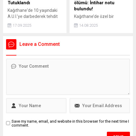
Tutuklandı
ölümü: İntihar notu
bulundu!
Kağıthane'de 10 yaşındaki
A.U.İ.'ye darbederek tehdit
Kağıthane’de özel bir
eden ve kaçmaya çalışırken
hastanede Acil Tıp Uzmanı
17.09.2025
14.08.2025
bir aracın çarpmasına neden
olarak görev yapan doktor
olan 16 yaşındaki İ.H.K. ve 13
Sedanur Bağdigen (35)
yaşındaki E.S. gözaltına
yaşadığı rezidanstaki
Leave a Comment
alındı. Şüpheliler, adliyeye
dairenin yatak odasında ölü
sevk edilerek tutuklandı.
bulundu. Bir dönem Kadın
Basketbol Milli Takımının
doktorluğunu yaptığı da
öğrenilen Bağdigen’in
ölümüne ilişkin soruşturma
başlatıldı. Bağdigen'in
ölmeden önce, "Daha önce
intihar edecektim. Farklı
sebeplerden dolayı
intiharımı erteledim" yazılı
intihar...
Save my name, email, and website in this browser for the next time I
comment.