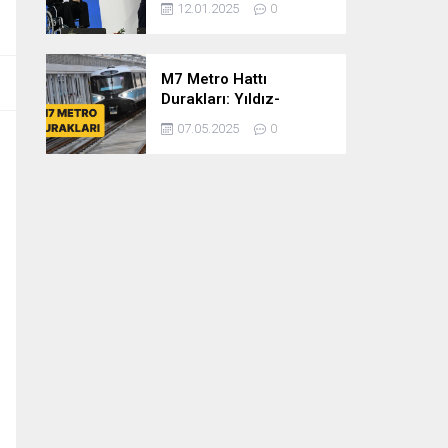
12.01.2025
0
dönem
cumhurbaşkanlığına
var mısınız
M7 Metro Hattı
Durakları: Yıldız-
Mahmutbey Metro Hattı
07.05.2025
0
Güzergahı ve Sefer
Tarifeleri