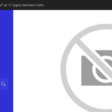
M” ve “U” logolu metroların farkı…