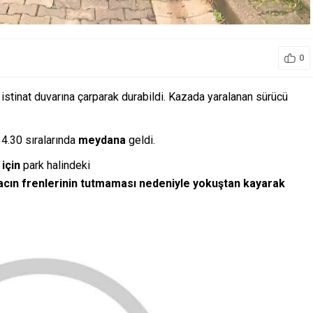
0
istinat duvarına çarparak durabildi. Kazada yaralanan sürücü
4.30 sıralarında
meydana
geldi.
k
için
park halindeki
acın
frenlerinin tutmaması
nedeniyle
yokuştan kayarak