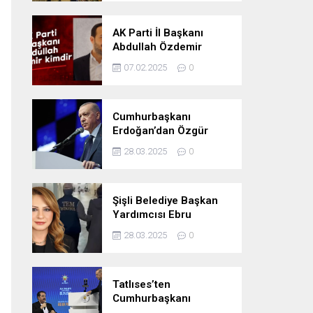
Oldu
AK Parti İl Başkanı
Abdullah Özdemir
kimdir
07.02.2025
0
Cumhurbaşkanı
Erdoğan’dan Özgür
Özel’e tepki: ‘Siyasi
28.03.2025
0
mandacılık talep ediyor’
Şişli Belediye Başkan
Yardımcısı Ebru
Özdemir tutuklandı
28.03.2025
0
Tatlıses’ten
Cumhurbaşkanı
Erdoğan’a: Önümüzdeki