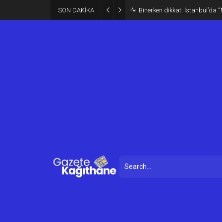
SON DAKİKA
Binerken dikkat: İstanbul’da “