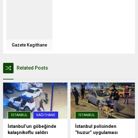
Gazete Kagithane
Related Posts
İSTANBUL
KAĞITHANE
İSTANBUL
İstanbul’un göbeğinde
İstanbul polisinden
kalaşnikoflu saldırı
“huzur” uygulaması