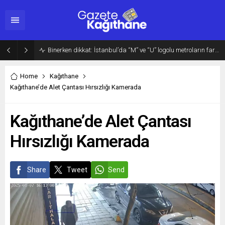
Binerken dikkat: İstanbul’da “M” ve “U” logolu metroların farkı…
Home
Kağıthane
Kağıthane’de Alet Çantası Hırsızlığı Kamerada
Kağıthane’de Alet Çantası
Hırsızlığı Kamerada
Share
Tweet
Send