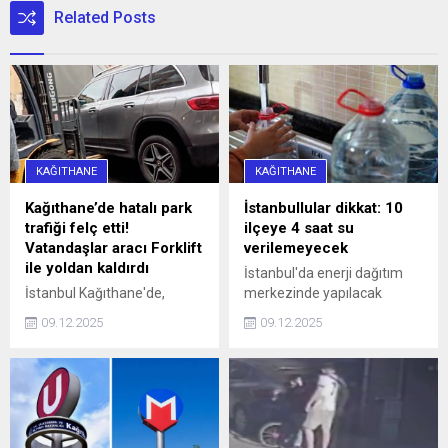
Related Posts
KAĞITHANE
KAĞITHANE
Kağıthane’de hatalı park
İstanbullular dikkat: 10
trafiği felç etti!
ilçeye 4 saat su
Vatandaşlar aracı Forklift
verilemeyecek
ile yoldan kaldırdı
İstanbul'da enerji dağıtım
İstanbul Kağıthane'de,
merkezinde yapılacak
Sarıgöl Caddesi üzerinde
çalışmalar nedeniyle yarın
09.12.2025
09.12.2025
saat 16.00 sularında 34 SS
10 ilçeye 4 saat su
0010 plakalı bir otomobil,
verilemeyecek.
hatalı park nedeniyle
caddeyi araç trafiğine
kapattı. Araç sürücüleri ile
halk otobüsündeki