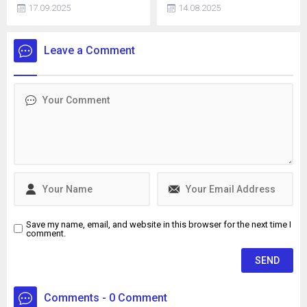
eden ve kaçmaya çalışırken
hastanede Acil Tıp Uzmanı
17.09.2025
14.08.2025
bir aracın çarpmasına neden
olarak görev yapan doktor
olan 16 yaşındaki İ.H.K. ve 13
Sedanur Bağdigen (35)
yaşındaki E.S. gözaltına
yaşadığı rezidanstaki
Leave a Comment
alındı. Şüpheliler, adliyeye
dairenin yatak odasında ölü
sevk edilerek tutuklandı.
bulundu. Bir dönem Kadın
Basketbol Milli Takımının
doktorluğunu yaptığı da
öğrenilen Bağdigen’in
ölümüne ilişkin soruşturma
başlatıldı. Bağdigen'in
ölmeden önce, "Daha önce
intihar edecektim. Farklı
sebeplerden dolayı
intiharımı erteledim" yazılı
intihar...
Save my name, email, and website in this browser for the next time I
comment.
Comments - 0 Comment