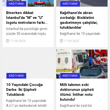
yurttaşlar, uzun bir süre
KAĞITHANE
KAĞITHANE
aracın sürücüsüne
ulaşmaya ...
Binerken dikkat:
Kağıthane’de akran
İstanbul’da “M” ve “U”
zorbalığı: Bisikletini
logolu metroların farkı…
gasbetmeye çalıştılar,
tutuklandılar
İstanbul'da yürürlüğe giren
yüzde 30 oranındaki toplu
Kağıthane'de 10 yaşındaki
ulaşım zammı, 'U' logolu
çocuğun bisikletini
17.09.2025
17.09.2025
metrolar ve Marmaray'da
gasbetmeye çalışan 16 ve
geçerli olmayacak haberi,
13 yaşındaki iki kişi, çocuğu
aradaki farkı merak ettirdi.
darbettikleri gerekçesiyle
İşte, logoların anlamı ve
tutuklandı.
farkı...
KAĞITHANE
KAĞITHANE
10 Yaşındaki Çocuğa
Milli takımın eski
Darbe: İki Şüpheli
doktorunun şüpheli
Tutuklandı
ölümü: İntihar notu
bulundu!
Kağıthane'de 10 yaşındaki
A.U.İ.'ye darbederek tehdit
Kağıthane’de özel bir