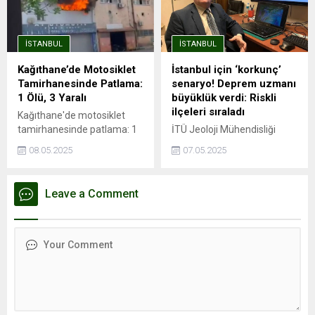
İstanbul’da kira fiyatları bir
ölçüde çözüm oluyor.
önceki yıla göre %41,49
Avrupa Yakası'nda önemli
artarak ortalama 26.490
aktarma istasyonları ile
İSTANBUL
İSTANBUL
TL’ye yükseldi. Ancak bu
entegrasyonu olan ve
genel artış trendinin aksine,
İstanbul Havalimanı'na ...
Kağıthane’de Motosiklet
İstanbul için ‘korkunç’
Kağıthane kiralık ve satılık
Tamirhanesinde Patlama:
senaryo! Deprem uzmanı
konut değer artışında
1 Ölü, 3 Yaralı
büyüklük verdi: Riskli
İstanbul’un en...
ilçeleri sıraladı
Kağıthane'de motosiklet
tamirhanesinde patlama: 1
İTÜ Jeoloji Mühendisliği
ölü, 3 yaralıPatlama
öğretim üyesi Prof. Dr. Cenk
08.05.2025
07.05.2025
esnasında depoda mahsur
Yaltırak, İstanbul’da
kaldı, hayatını
meydana gelen 6.2
kaybettiİSTANBUL - İstanbul
büyüklüğündeki depremi
Leave a Comment
Kağıthane'de motosiklet
değerlendirdi. Yaltırak,
tamirhanesinde kaynak
beklenen büyük depremin
esnasında patlama
en fazla 7.8 büyüklüğünde
meydana geldiği iddia edildi.
olacağını belirtti. Ayrıca
Patlama sonrası ...
İstanbul’daki deprem riski
en yüksek ve en düşük
ilçeleri de paylaştı.